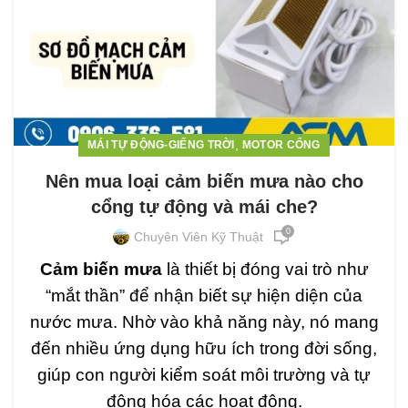
,
MÁI TỰ ĐỘNG-GIẾNG TRỜI
MOTOR CỔNG
Nên mua loại cảm biến mưa nào cho
cổng tự động và mái che?
0
Chuyên Viên Kỹ Thuật
Cảm biến mưa
là thiết bị đóng vai trò như
“mắt thần” để nhận biết sự hiện diện của
nước mưa. Nhờ vào khả năng này, nó mang
đến nhiều ứng dụng hữu ích trong đời sống,
giúp con người kiểm soát môi trường và tự
động hóa các hoạt động.