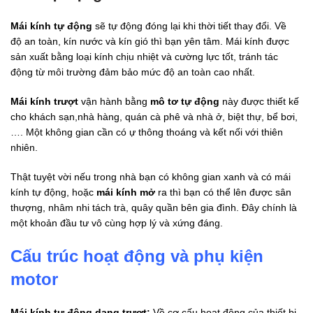
Mái kính tự động
sẽ tự động đóng lại khi thời tiết thay đổi. Về
độ an toàn, kín nước và kín gió thì bạn yên tâm. Mái kính được
sản xuất bằng loại kính chịu nhiệt và cường lực tốt, tránh tác
động từ môi trường đảm bảo mức độ an toàn cao nhất.
Mái kính trượt
vận hành bằng
mô tơ tự động
này được thiết kế
cho khách sạn,nhà hàng, quán cà phê và nhà ở, biệt thự, bể bơi,
…. Một không gian cần có ự thông thoáng và kết nối với thiên
nhiên.
Thật tuyệt vời nếu trong nhà bạn có không gian xanh và có mái
kính tự động, hoặc
mái kính mở
ra thì bạn có thể lên được sân
thượng, nhâm nhi tách trà, quây quần bên gia đình. Đây chính là
một khoản đầu tư vô cùng hợp lý và xứng đáng.
Cấu trúc hoạt động và phụ kiện
motor
Mái kính tự động dạng trượt:
Về cơ cấu hoạt động của thiết bị