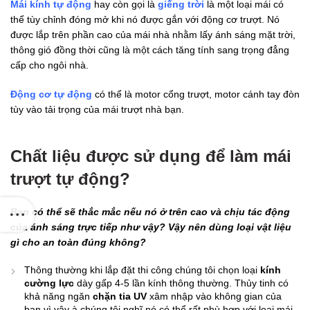
Mái kính tự động
hay còn gọi là
giếng trời
là một loại mái có
20
thể tùy chỉnh đóng mở khi nó được gắn với động cơ trượt. Nó
C
được lắp trên phần cao của mái nhà nhằm lấy ánh sáng mặt trời,
thông gió đồng thời cũng là một cách tăng tính sang trọng đẳng
cấp cho ngôi nhà.
Động cơ tự động
có thể là motor cổng trượt, motor cánh tay đòn
tùy vào tải trọng của mái trượt nhà bạn.
Chất liệu được sử dụng để làm mái
trượt tự động?
Bạn có thể sẽ thắc mắc nếu nó ở trên cao và chịu tác động
của ánh sáng trực tiếp như vậy? Vậy nên dùng loại vật liệu
gì cho an toàn đúng không?
Thông thường khi lắp đặt thi công chúng tôi chọn loại
kính
cường lực
dày gấp 4-5 lần kính thông thường. Thủy tinh có
khả năng ngăn
chặn tia UV
xâm nhập vào không gian của
bạn vì vậy à chúng tôi nghĩ nó có thể rất phù hợp với loại mái