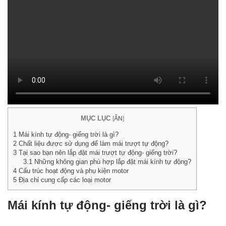
háng Bảy
, 2026
o
omments
T
Rá
Đ
C
V
P
C
MỤC LỤC
[
ẨN
]
– 
P
1
Mái kính tự động- giếng trời là gì?
G
2
Chất liệu được sử dụng để làm mái trượt tự động?
K
3
Tại sao bạn nên lắp đặt mái trượt tự động- giếng trời?
G
3.1
Những không gian phù hợp lắp đặt mái kính tự động?
L
4
Cấu trúc hoạt động và phụ kiện motor
5
Địa chỉ cung cấp các loại motor
L
S
Đ
Mái kính tự động- giếng trời là gì?
Th
Sá