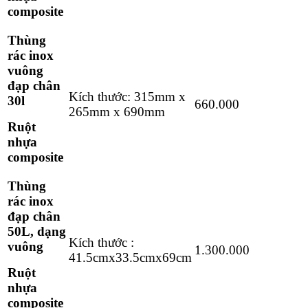
composite
Thùng
rác inox
vuông
đạp chân
Kích thước: 315mm x
30l
660.000
265mm x 690mm
Ruột
nhựa
composite
Thùng
rác inox
đạp chân
50L, dạng
Kích thước :
vuông
1.300.000
41.5cmx33.5cmx69cm
Ruột
nhựa
composite