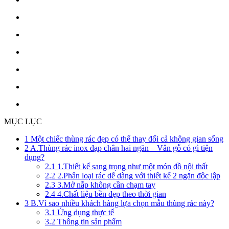
MỤC LỤC
1
Một chiếc thùng rác đẹp có thể thay đổi cả không gian sống
2
A.Thùng rác inox đạp chân hai ngăn – Vân gỗ có gì tiện
dụng?
2.1
1.Thiết kế sang trọng như một món đồ nội thất
2.2
2.Phân loại rác dễ dàng với thiết kế 2 ngăn độc lập
2.3
3.Mở nắp không cần chạm tay
2.4
4.Chất liệu bền đẹp theo thời gian
3
B.Vì sao nhiều khách hàng lựa chọn mẫu thùng rác này?
3.1
Ứng dụng thực tế
3.2
Thông tin sản phẩm