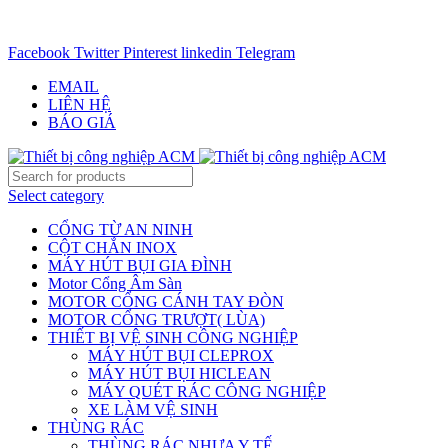
CHUYÊN CUNG CẤP THIẾT BỊ CÔNG NGIỆP TRÊN
TOÀN QUỐC - 0906.336.581
Facebook
Twitter
Pinterest
linkedin
Telegram
EMAIL
LIÊN HỆ
BÁO GIÁ
Select category
CỔNG TỪ AN NINH
CỘT CHẮN INOX
MÁY HÚT BỤI GIA ĐÌNH
Motor Cổng Âm Sàn
MOTOR CỔNG CÁNH TAY ĐÒN
MOTOR CỔNG TRƯỢT( LÙA)
THIẾT BỊ VỆ SINH CÔNG NGHIỆP
MÁY HÚT BỤI CLEPROX
MÁY HÚT BỤI HICLEAN
MÁY QUÉT RÁC CÔNG NGHIỆP
XE LÀM VỆ SINH
THÙNG RÁC
THÙNG RÁC NHỰA Y TẾ