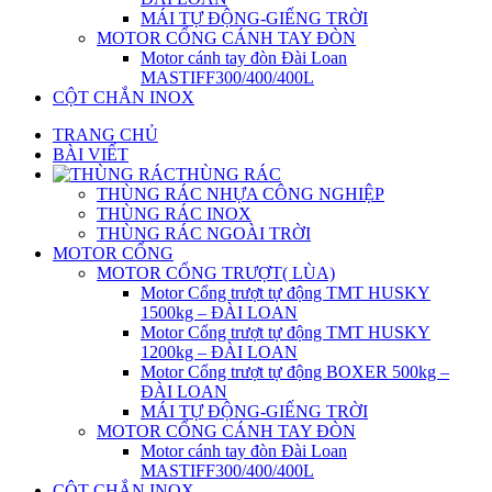
MÁI TỰ ĐỘNG-GIẾNG TRỜI
MOTOR CỔNG CÁNH TAY ĐÒN
Motor cánh tay đòn Đài Loan
MASTIFF300/400/400L
CỘT CHẮN INOX
TRANG CHỦ
BÀI VIẾT
THÙNG RÁC
THÙNG RÁC NHỰA CÔNG NGHIỆP
THÙNG RÁC INOX
THÙNG RÁC NGOÀI TRỜI
MOTOR CỔNG
MOTOR CỔNG TRƯỢT( LÙA)
Motor Cổng trượt tự động TMT HUSKY
1500kg – ĐÀI LOAN
Motor Cổng trượt tự động TMT HUSKY
1200kg – ĐÀI LOAN
Motor Cổng trượt tự động BOXER 500kg –
ĐÀI LOAN
MÁI TỰ ĐỘNG-GIẾNG TRỜI
MOTOR CỔNG CÁNH TAY ĐÒN
Motor cánh tay đòn Đài Loan
MASTIFF300/400/400L
CỘT CHẮN INOX