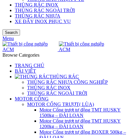
THÙNG RÁC INOX
THÙNG RÁC NGOÀI TRỜI
THÙNG RÁC NHỰA
XE ĐẨY INOX PHỤC VỤ
Search
Menu
Browse Categories
TRANG CHỦ
BÀI VIẾT
THÙNG RÁC
THÙNG RÁC NHỰA CÔNG NGHIỆP
THÙNG RÁC INOX
THÙNG RÁC NGOÀI TRỜI
MOTOR CỔNG
MOTOR CỔNG TRƯỢT( LÙA)
Motor Cổng trượt tự động TMT HUSKY
1500kg – ĐÀI LOAN
Motor Cổng trượt tự động TMT HUSKY
1200kg – ĐÀI LOAN
Motor Cổng trượt tự động BOXER 500kg –
ĐÀI LOAN