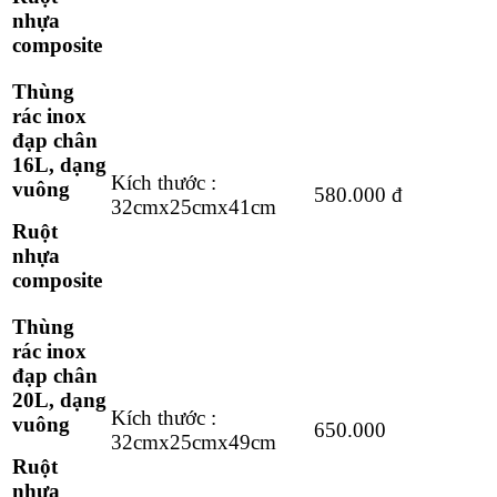
nhựa
composite
Thùng
rác inox
đạp chân
16L, dạng
Kích thước :
vuông
580.000 đ
32cmx25cmx41cm
Ruột
nhựa
composite
Thùng
rác inox
đạp chân
20L, dạng
Kích thước :
vuông
650.000
32cmx25cmx49cm
Ruột
nhựa