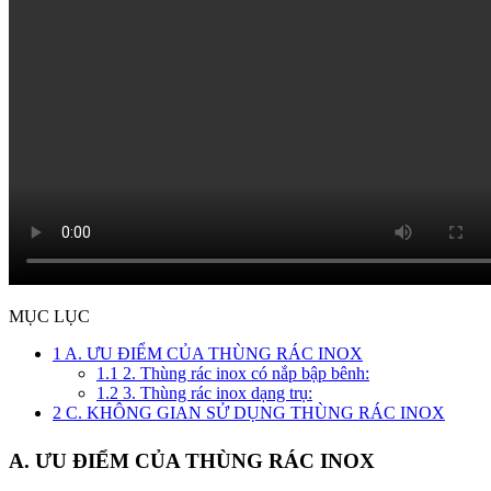
MỤC LỤC
1
A. ƯU ĐIỂM CỦA THÙNG RÁC INOX
1.1
2. Thùng rác inox có nắp bập bênh:
1.2
3. Thùng rác inox dạng trụ:
2
C. KHÔNG GIAN SỬ DỤNG THÙNG RÁC INOX
A. ƯU ĐIỂM CỦA THÙNG RÁC INOX