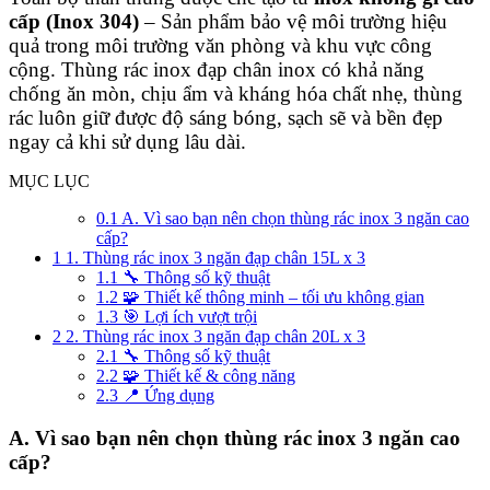
cấp (Inox 304)
– Sản phẩm bảo vệ môi trường hiệu
quả trong môi trường văn phòng và khu vực công
cộng. Thùng rác inox đạp chân inox có khả năng
chống ăn mòn, chịu ẩm và kháng hóa chất nhẹ, thùng
rác luôn giữ được độ sáng bóng, sạch sẽ và bền đẹp
ngay cả khi sử dụng lâu dài.
MỤC LỤC
0.1
A. Vì sao bạn nên chọn thùng rác inox 3 ngăn cao
cấp?
1
1. Thùng rác inox 3 ngăn đạp chân 15L x 3
1.1
🔧 Thông số kỹ thuật
1.2
🧩 Thiết kế thông minh – tối ưu không gian
1.3
🎯 Lợi ích vượt trội
2
2. Thùng rác inox 3 ngăn đạp chân 20L x 3
2.1
🔧 Thông số kỹ thuật
2.2
🧩 Thiết kế & công năng
2.3
📍 Ứng dụng
A. Vì sao bạn nên chọn thùng rác inox 3 ngăn cao
cấp?