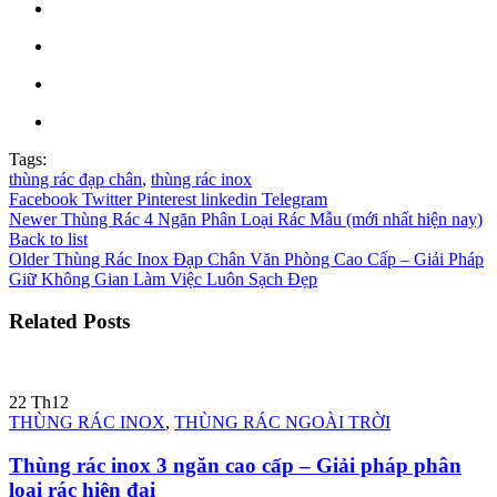
Tags:
thùng rác đạp chân
,
thùng rác inox
Facebook
Twitter
Pinterest
linkedin
Telegram
Newer
Thùng Rác 4 Ngăn Phân Loại Rác Mẫu (mới nhất hiện nay)
Back to list
Older
Thùng Rác Inox Đạp Chân Văn Phòng Cao Cấp – Giải Pháp
Giữ Không Gian Làm Việc Luôn Sạch Đẹp
Related Posts
22
Th12
THÙNG RÁC INOX
,
THÙNG RÁC NGOÀI TRỜI
Thùng rác inox 3 ngăn cao cấp – Giải pháp phân
loại rác hiện đại