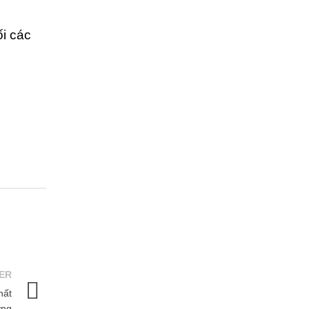
i các
ER
hất
ợng