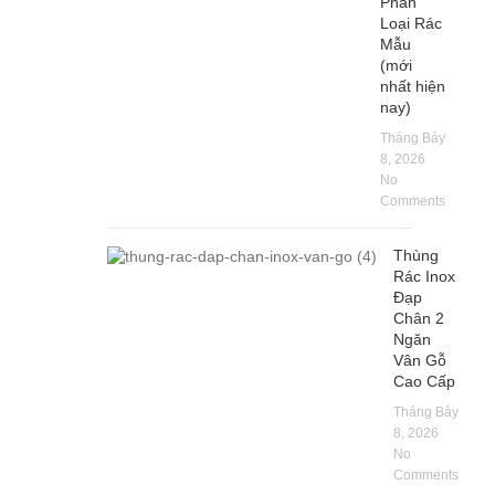
Phân
Loại Rác
Mẫu
(mới
nhất hiện
nay)
Tháng Bảy
8, 2026
No
Comments
Thùng
Rác Inox
Đạp
Chân 2
Ngăn
Vân Gỗ
Cao Cấp
Tháng Bảy
8, 2026
No
Comments