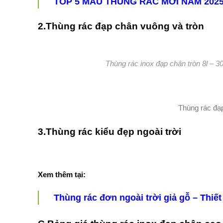
TOP 5 MẪU THÙNG RÁC MỚI NĂM 202
2.Thùng rác đạp chân vuông và tròn
Thùng rác inox đạp chân tròn 8l – 30
Thùng rác đạ
3.Thùng rác kiểu đẹp ngoài trời
Xem thêm tại:
Thùng rác đơn ngoài trời giả gỗ – Thiế