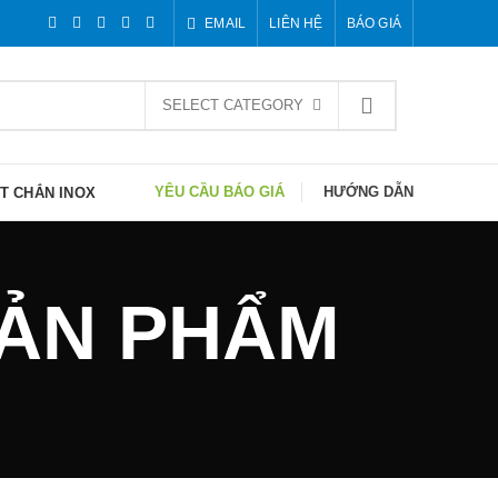
EMAIL
LIÊN HỆ
BÁO GIÁ
SELECT CATEGORY
YÊU CẦU BÁO GIÁ
HƯỚNG DẪN
T CHẮN INOX
 SẢN PHẨM