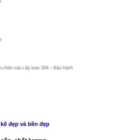
5
l
p chân cao cấp inox 304 – Bảo hành
t kế đẹp và bền đẹp