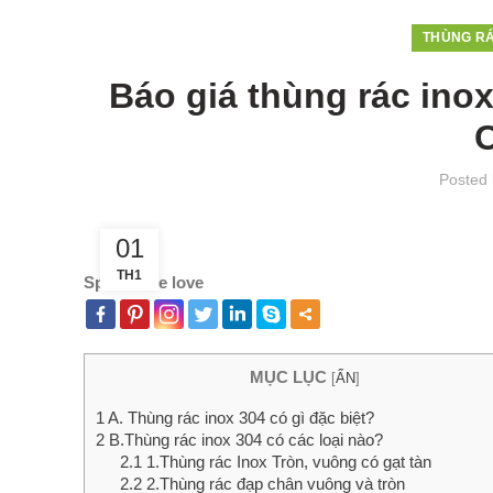
THÙNG RÁ
Báo giá thùng rác ino
Posted
01
TH1
Spread the love
MỤC LỤC
[
ẨN
]
1
A. Thùng rác inox 304 có gì đặc biệt?
2
B.Thùng rác inox 304 có các loại nào?
2.1
1.Thùng rác Inox Tròn, vuông có gạt tàn
2.2
2.Thùng rác đạp chân vuông và tròn