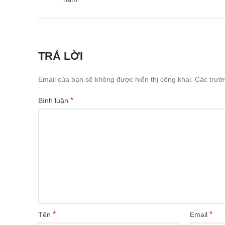
TRẢ LỜI
Email của bạn sẽ không được hiển thị công khai.
Các trườ
*
Bình luận
*
*
Tên
Email