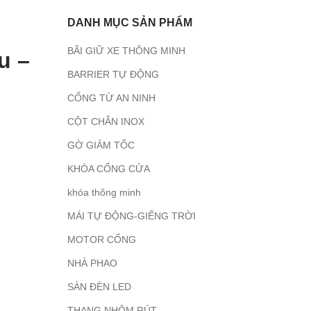
DANH MỤC SẢN PHẨM
BÃI GIỮ XE THÔNG MINH
u –
BARRIER TỰ ĐỘNG
CỔNG TỪ AN NINH
CỘT CHẮN INOX
GỜ GIẢM TỐC
KHÓA CỔNG CỬA
khóa thông minh
MÁI TỰ ĐỘNG-GIẾNG TRỜI
MOTOR CỔNG
NHÀ PHAO
SÀN ĐÈN LED
THANG NHÔM RÚT