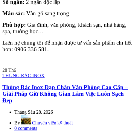
Số ngăn:
2 ngăn độc lập
Màu sắc:
Vân gỗ sang trọng
Phù hợp:
Gia đình, văn phòng, khách sạn, nhà hàng,
spa, trường học…
Liên hệ chúng tôi để nhận được tư vấn sản phẩm chi tiết
hơn: 0906 336 581.
28
Th6
THÙNG RÁC INOX
Thùng Rác Inox Đạp Chân Văn Phòng Cao Cấp –
Giải Pháp Giữ Không Gian Làm Việc Luôn Sạch
Đẹp
Tháng Sáu 28, 2026
By
Chuyên viên kỹ thuật
0
comments