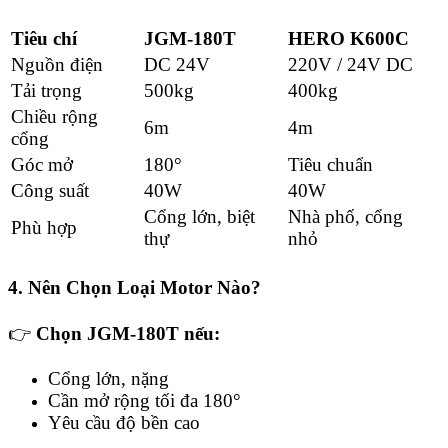
Tiêu chí
JGM-180T
HERO K600C
Nguồn điện
DC 24V
220V / 24V DC
Tải trọng
500kg
400kg
Chiều rộng
6m
4m
cổng
Góc mở
180°
Tiêu chuẩn
Công suất
40W
40W
Cổng lớn, biệt
Nhà phố, cổng
Phù hợp
thự
nhỏ
4. Nên Chọn Loại Motor Nào?
👉
Chọn JGM-180T nếu:
Cổng lớn, nặng
Cần mở rộng tối đa 180°
Yêu cầu độ bền cao