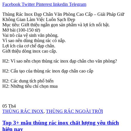
Facebook
Twitter
Pinterest
linkedin
Telegram
Thùng Rác Inox Đạp Chân Văn Phòng Cao Cấp – Giải Pháp Giữ
Không Gian Làm Việc Luôn Sạch Đẹp
Mục tiêu: Giới thiệu ngắn gọn sản phẩm và lợi ích nổi bật.
Mở bài (100-150 từ)
Vai trò của vệ sinh văn phòng.
Vì sao nên dùng thùng rác có nắp.
Lợi ích của cơ chế đạp chân.
Giới thiệu dòng inox cao cấp.
H2: Vì sao nên chọn thùng rác inox đạp chân cho văn phòng?
H2: Cấu tạo của thùng rác inox đạp chân cao cấp
H2: Các dung tích phổ biến
H2: Những tiêu chí chọn mua
05
Th4
THÙNG RÁC INOX
,
THÙNG RÁC NGOÀI TRỜI
Top 3+ mẫu thùng rác inox chất lượng yêu thích
hiện nay