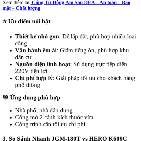
Xem thêm tại:
Cổng Tự Động Âm Sàn DEA – An toàn – Bảo
mật – Chất lượng
⭐ Ưu điểm nổi bật
Thiết kế nhỏ gọn
: Dễ lắp đặt, phù hợp nhiều loại
cổng
Vận hành êm ái
: Giảm tiếng ồn, phù hợp khu
dân cư
Nguồn điện linh hoạt
: Sử dụng trực tiếp điện
220V tiện lợi
Chi phí hợp lý
: Giải pháp tối ưu cho khách hàng
phổ thông
🎯 Ứng dụng phù hợp
Nhà phố, nhà dân dụng
Cổng mở 2 cánh kích thước vừa
Công trình cần tối ưu chi phí
3. So Sánh Nhanh JGM-180T vs HERO K600C