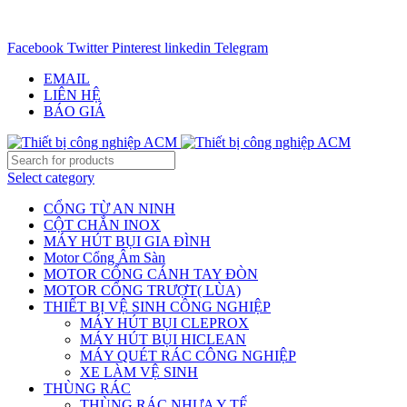
CHUYÊN CUNG CẤP THIẾT BỊ CÔNG NGIỆP TRÊN
TOÀN QUỐC - 0906.336.581
Facebook
Twitter
Pinterest
linkedin
Telegram
EMAIL
LIÊN HỆ
BÁO GIÁ
Select category
CỔNG TỪ AN NINH
CỘT CHẮN INOX
MÁY HÚT BỤI GIA ĐÌNH
Motor Cổng Âm Sàn
MOTOR CỔNG CÁNH TAY ĐÒN
MOTOR CỔNG TRƯỢT( LÙA)
THIẾT BỊ VỆ SINH CÔNG NGHIỆP
MÁY HÚT BỤI CLEPROX
MÁY HÚT BỤI HICLEAN
MÁY QUÉT RÁC CÔNG NGHIỆP
XE LÀM VỆ SINH
THÙNG RÁC
THÙNG RÁC NHỰA Y TẾ