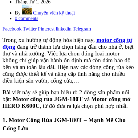
Tháng Tư 1, 2026
By
Chuyên viên kỹ thuật
0
comments
Facebook
Twitter
Pinterest
linkedin
Telegram
Trong xu hướng tự động hóa hiện nay,
motor cổng tự
động
đang trở thành lựa chọn hàng đầu cho nhà ở, biệt
thự và nhà xưởng. Việc lựa chọn đúng loại motor
không chỉ giúp vận hành ổn định mà còn đảm bảo độ
bền và an toàn lâu dài. Hiện nay các dòng cổng rùa kéo
cũng được thiết kế và nâng cấp tính năng cho nhiều
điều kiện sân vườn, cổng cửa,…
Bài viết này sẽ giúp bạn hiểu rõ 2 dòng sản phẩm nổi
bật:
Motor cổng rùa JGM-180T
và
Motor cổng mở
HERO K600C
, từ đó đưa ra lựa chọn phù hợp nhất.
1. Motor Cổng Rùa JGM-180T – Mạnh Mẽ Cho
Cổng Lớn