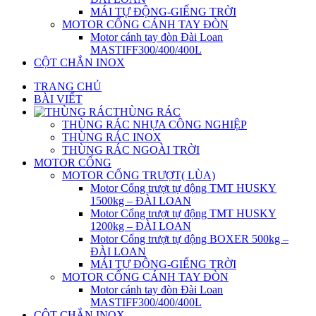
MÁI TỰ ĐỘNG-GIẾNG TRỜI
MOTOR CỔNG CÁNH TAY ĐÒN
Motor cánh tay đòn Đài Loan
MASTIFF300/400/400L
CỘT CHẮN INOX
TRANG CHỦ
BÀI VIẾT
THÙNG RÁC
THÙNG RÁC NHỰA CÔNG NGHIỆP
THÙNG RÁC INOX
THÙNG RÁC NGOÀI TRỜI
MOTOR CỔNG
MOTOR CỔNG TRƯỢT( LÙA)
Motor Cổng trượt tự động TMT HUSKY
1500kg – ĐÀI LOAN
Motor Cổng trượt tự động TMT HUSKY
1200kg – ĐÀI LOAN
Motor Cổng trượt tự động BOXER 500kg –
ĐÀI LOAN
MÁI TỰ ĐỘNG-GIẾNG TRỜI
MOTOR CỔNG CÁNH TAY ĐÒN
Motor cánh tay đòn Đài Loan
MASTIFF300/400/400L
CỘT CHẮN INOX