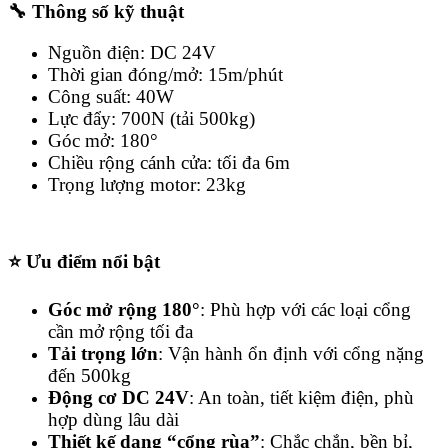
🔧 Thông số kỹ thuật
Nguồn điện: DC 24V
Thời gian đóng/mở: 15m/phút
Công suất: 40W
Lực đẩy: 700N (tải 500kg)
Góc mở: 180°
Chiều rộng cánh cửa: tối đa 6m
Trọng lượng motor: 23kg
⭐ Ưu điểm nổi bật
Góc mở rộng 180°
: Phù hợp với các loại cổng
cần mở rộng tối đa
Tải trọng lớn
: Vận hành ổn định với cổng nặng
đến 500kg
Động cơ DC 24V
: An toàn, tiết kiệm điện, phù
hợp dùng lâu dài
Thiết kế dạng “cổng rùa”
: Chắc chắn, bền bỉ,