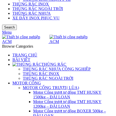
THÙNG RÁC INOX
THÙNG RÁC NGOÀI TRỜI
THÙNG RÁC NHỰA
XE ĐẨY INOX PHỤC VỤ
Search
Menu
Browse Categories
TRANG CHỦ
BÀI VIẾT
THÙNG RÁC
THÙNG RÁC NHỰA CÔNG NGHIỆP
THÙNG RÁC INOX
THÙNG RÁC NGOÀI TRỜI
MOTOR CỔNG
MOTOR CỔNG TRƯỢT( LÙA)
Motor Cổng trượt tự động TMT HUSKY
1500kg – ĐÀI LOAN
Motor Cổng trượt tự động TMT HUSKY
1200kg – ĐÀI LOAN
Motor Cổng trượt tự động BOXER 500kg –
ĐÀI LOAN