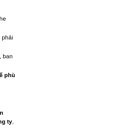
che
 phải
, ban
kế phù
ên
ng ty
,