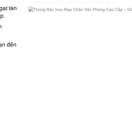
gạt tàn
ắp.
h
sạn đến