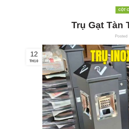
CỘT 
Trụ Gạt Tàn
Posted
12
TH10