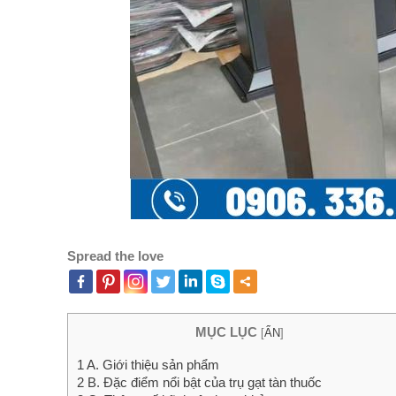
Spread the love
MỤC LỤC
[
ẨN
]
1
A. Giới thiệu sản phẩm
2
B. Đặc điểm nổi bật của trụ gạt tàn thuốc