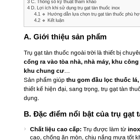
3
C. Thông số kỹ thuật tham khảo
4
D. Lợi ích khi sử dụng trụ gạt tàn thuốc inox
4.1
🔹 Hướng dẫn lựa chọn trụ gạt tàn thuốc phù h
4.2
🔹 Kết luận
A. Giới thiệu sản phẩm
Trụ gạt tàn thuốc ngoài trời là thiết bị ch
cổng ra vào tòa nhà, nhà máy, khu công 
khu chung cư
…
Sản phẩm giúp
thu gom đầu lọc thuốc lá
thiết kế hiện đại, sang trọng, trụ gạt tàn
dụng.
B. Đặc điểm nổi bật của trụ gạt 
Chất liệu cao cấp:
Trụ được làm từ
inox
cao, chống ăn mòn, chịu nắng mưa tốt kh