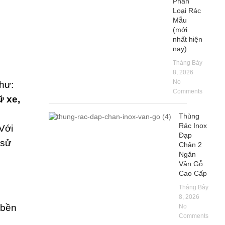
Phân
Loại Rác
Mẫu
(mới
nhất hiện
nay)
Tháng Bảy
8, 2026
No
như:
Comments
ữ xe,
Thùng
Rác Inox
 Với
Đạp
 sử
Chân 2
Ngăn
Vân Gỗ
Cao Cấp
Tháng Bảy
8, 2026
 bền
No
Comments