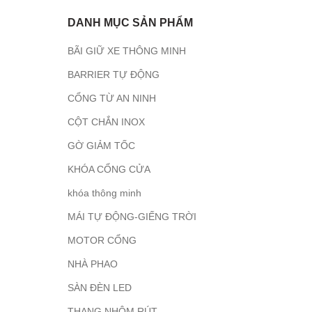
DANH MỤC SẢN PHẨM
BÃI GIỮ XE THÔNG MINH
BARRIER TỰ ĐỘNG
CỔNG TỪ AN NINH
CỘT CHẮN INOX
GỜ GIẢM TỐC
KHÓA CỔNG CỬA
khóa thông minh
MÁI TỰ ĐỘNG-GIẾNG TRỜI
MOTOR CỔNG
NHÀ PHAO
SÀN ĐÈN LED
THANG NHÔM RÚT