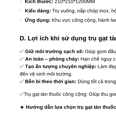
Kích thước:
210*210*1200MM
Kiểu dáng:
Trụ vuông, nắp chóp inox, h
Ứng dụng:
Khu vực công cộng, hành lang
D. Lợi ích khi sử dụng trụ gạt t
✅
Giữ môi trường sạch sẽ:
Giúp gom đầu l
✅
An toàn – phòng cháy:
Hạn chế nguy cơ
✅
Tạo ấn tượng chuyên nghiệp:
Làm đẹp
đến vệ sinh môi trường.
✅
Bền bỉ theo thời gian:
Dùng tốt cả trong 
✅Trụ gạt tàn thuốc công cộng: GIúp thu g
🔹 Hướng dẫn lựa chọn trụ gạt tàn thuố