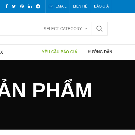
EMAIL
LIÊN HỆ
BÁO GIÁ
SELECT CATEGORY
YÊU CẦU BÁO GIÁ
HƯỚNG DẪN
OX
 SẢN PHẨM