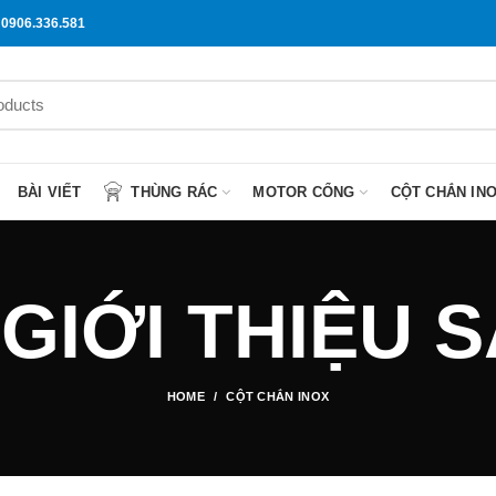
0906.336.581
BÀI VIẾT
THÙNG RÁC
MOTOR CỔNG
CỘT CHẮN IN
 GIỚI THIỆU
HOME
CỘT CHẮN INOX