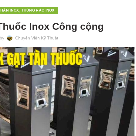
,
CHẮN INOX
THÙNG RÁC INOX
 Thuốc Inox Công cộng
 by
Chuyên Viên Kỹ Thuật