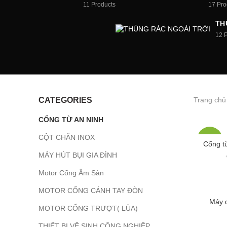
11
Products
17
Pro
TH
12
CATEGORIES
Trang chủ
CỔNG TỪ AN NINH
CỘT CHẮN INOX
-17%
Cổng t
MÁY HÚT BỤI GIA ĐÌNH
Motor Cổng Âm Sàn
MOTOR CỔNG CÁNH TAY ĐÒN
Máy d
MOTOR CỔNG TRƯỢT( LÙA)
THIẾT BỊ VỆ SINH CÔNG NGHIỆP