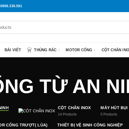
0906.336.581
BÀI VIẾT
THÙNG RÁC
MOTOR CỔNG
CỘT CHẮN IN
NG TỪ AN N
NINH
CỘT CHẮN INOX
MÁY HÚT BỤI 
14
Products
5
Products
R CỔNG TRƯỢT( LÙA)
THIẾT BỊ VỆ SINH CÔNG NGHIỆP