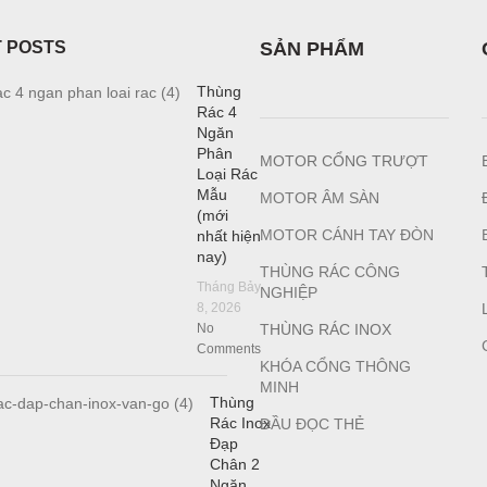
 POSTS
SẢN PHẨM
Thùng
Rác 4
Ngăn
Phân
MOTOR CỔNG TRƯỢT
Loại Rác
Mẫu
MOTOR ÂM SÀN
(mới
MOTOR CÁNH TAY ĐÒN
nhất hiện
nay)
THÙNG RÁC CÔNG
Tháng Bảy
NGHIỆP
8, 2026
No
T
HÙNG RÁC INOX
Comments
KHÓA CỔNG THÔNG
MINH
Thùng
Rác Inox
ĐẦU ĐỌC THẺ
Đạp
Chân 2
Ngăn