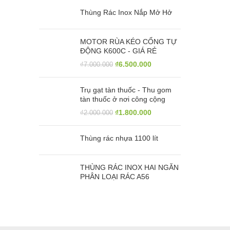
Thùng Rác Inox Nắp Mở Hở
MOTOR RÙA KÉO CỔNG TỰ
ĐỘNG K600C - GIÁ RẺ
₫
6.500.000
₫
7.000.000
Trụ gạt tàn thuốc - Thu gom
tàn thuốc ở nơi công cộng
₫
1.800.000
₫
2.000.000
Thùng rác nhựa 1100 lít
THÙNG RÁC INOX HAI NGĂN
PHÂN LOẠI RÁC A56