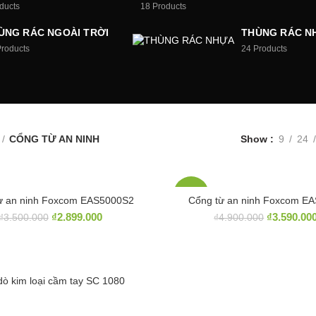
ducts
18
Products
ÙNG RÁC NGOÀI TRỜI
THÙNG RÁC N
Products
24
Products
CỔNG TỪ AN NINH
Show
9
24
-27%
ừ an ninh Foxcom EAS5000S2
Cổng từ an ninh Foxcom E
₫
2.899.000
₫
3.590.00
₫
3.500.000
₫
4.900.000
ò kim loại cầm tay SC 1080