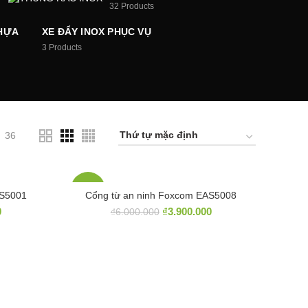
32
Products
HỰA
XE ĐẨY INOX PHỤC VỤ
3
Products
36
-35%
AS5001
Cổng từ an ninh Foxcom EAS5008
0
₫
3.900.000
₫
6.000.000