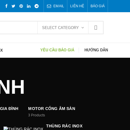
EMAIL
LIÊN HỆ
BÁO GIÁ
SELECT CATEGORY
YÊU CẦU BÁO GIÁ
HƯỚNG DẪN
OX
INH
GIA ĐÌNH
MOTOR CỔNG ÂM SÀN
3
Products
THÙNG RÁC INOX