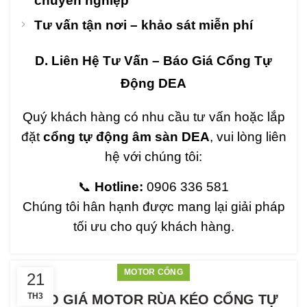
chuyên nghiệp
Tư vấn tận nơi – khảo sát miễn phí
D. Liên Hệ Tư Vấn – Báo Giá Cổng Tự
Động DEA
Quý khách hàng có nhu cầu tư vấn hoặc lắp
đặt
cổng tự động âm sàn DEA
, vui lòng liên
hệ với chúng tôi:
📞
Hotline:
0906 336 581
Chúng tôi hân hạnh được mang lại giải pháp
tối ưu cho quý khách hàng.
MOTOR CỔNG
21
TH3
BÁO GIÁ MOTOR RÙA KÉO CỔNG TỰ