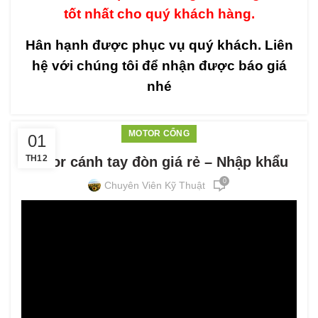
tốt nhất cho quý khách hàng.
Hân hạnh được phục vụ quý khách. Liên
hệ với chúng tôi để nhận được báo giá
nhé
MOTOR CỔNG
01
TH12
Motor cánh tay đòn giá rẻ – Nhập khẩu
0
Chuyên Viên Kỹ Thuật