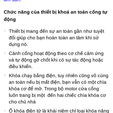
háng Bảy
, 2026
o
Chức năng của thiết bị khoá an toàn cổng tự
omments
động
T
Thiết bị mang đến sự an toàn gần như tuyệt
Rá
đối giúp cho bạn hoàn toàn an tâm khi sử
Đ
C
dụng nó.
V
P
Cánh cổng hoạt động theo cơ chế cảm ứng
C
và tự động gỡ chốt khi có sự tác động hoặc
– 
điều khiển.
P
G
Khóa chạy bằng điện, tuy nhiên cũng vô cùng
K
G
an toàn nếu bị mất điện, bạn vẫn có một chìa
L
khóa cơ để mở. Trong bộ motor cửa cổng
L
luôn trang bị một đến hai chiếc chìa khóa cơ
S
Đ
cho chủ nhà
Th
Ổ khóa điện tử là khái niệm chỉ loại khóa nâng
Sá