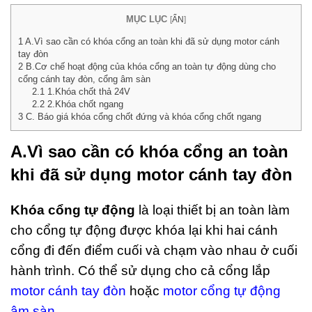
ùng
MỤC LỤC
[
ẨN
]
 4
1
A.Vì sao cần có khóa cổng an toàn khi đã sử dụng motor cánh
ăn
tay đòn
ân
2
B.Cơ chế hoạt động của khóa cổng an toàn tự động dùng cho
i Rác
cổng cánh tay đòn, cổng âm sàn
u
2.1
1.Khóa chốt thả 24V
i
2.2
2.Khóa chốt ngang
t hiện
3
C. Báo giá khóa cổng chốt đứng và khóa cổng chốt ngang
)
ng Bảy
A.Vì sao cần có khóa cổng an toàn
2026
khi đã sử dụng motor cánh tay đòn
ments
Khóa cổng tự động
là loại thiết bị an toàn làm
hùng
cho cổng tự động được khóa lại khi hai cánh
ác Inox
ạp
cổng đi đến điểm cuối và chạm vào nhau ở cuối
hân 2
găn
hành trình. Có thể sử dụng cho cả cổng lắp
ân Gỗ
motor cánh tay đòn
hoặc
motor cổng tự động
ao Cấp
âm sàn
.