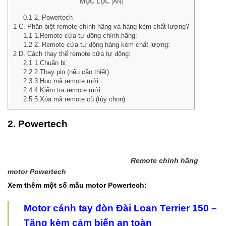
MỤC LỤC
[
ẨN
]
0.1
2. Powertech
1
C. Phân biệt remote chính hãng và hàng kèm chất lượng?
1.1
1.Remote cửa tự động chính hãng:
1.2
2. Remote cửa tự động hàng kèm chất lượng:
2
D. Cách thay thế remote cửa tự động:
2.1
1.Chuẩn bị:
2.2
2.Thay pin (nếu cần thiết):
2.3
3.Học mã remote mới:
2.4
4.Kiểm tra remote mới:
2.5
5.Xóa mã remote cũ (tùy chọn):
2. Powertech
Remote chính hãng
motor Powertech
Xem thêm một số mẫu motor Powertech:
Motor cánh tay đòn Đài Loan Terrier 150 –
Tặng kèm cảm biến an toàn