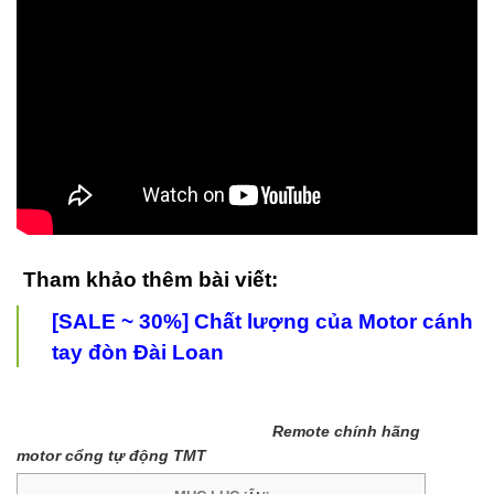
20
C
Tham khảo thêm bài viết:
[SALE ~ 30%] Chất lượng của Motor cánh
tay đòn Đài Loan
Remote chính hãng
motor cổng tự động TMT