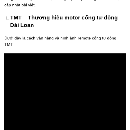
háng Bảy
cập nhật bài viết.
, 2026
o
TMT – Thương hiệu motor cổng tự động
omments
Đài Loan
T
Rá
Dưới đây là cách vận hàng và hình ảnh remote cổng tự động
Đ
TMT:
C
V
P
C
– 
P
G
K
G
L
L
S
Đ
Th
Sá