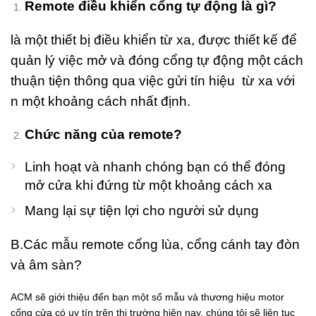
Remote điều khiển cổng tự động là gì?
ùng
 4
là một thiết bị điều khiển từ xa, được thiết kế để
ăn
ân
quản lý việc mở và đóng cổng tự động một cách
i Rác
thuận tiện thông qua việc gửi tín hiệu từ xa với
u
i
n một khoảng cách nhất định.
t hiện
)
Chức năng của remote?
ng Bảy
2026
Linh hoạt và nhanh chóng bạn có thể đóng
mở cửa khi đứng từ một khoảng cách xa
ments
Mang lại sự tiện lợi cho người sử dụng
hùng
ác Inox
B.Các mẫu remote cổng lùa, cổng cánh tay đòn
ạp
hân 2
và âm sàn?
găn
ân Gỗ
ACM sẽ giới thiệu đến bạn một số mẫu và thương hiệu motor
ao Cấp
cổng cửa có uy tín trên thị trường hiện nay, chúng tôi sẽ liên tục