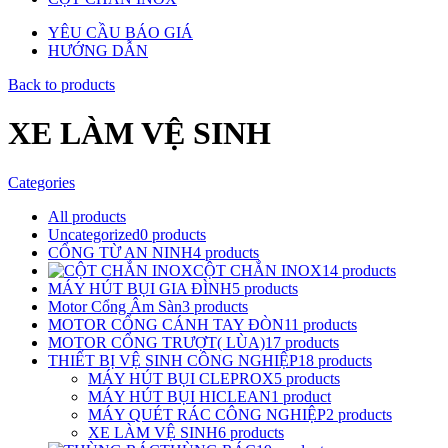
YÊU CẦU BÁO GIÁ
HƯỚNG DẪN
Back to products
XE LÀM VỆ SINH
Categories
All
products
Uncategorized
0
products
CỔNG TỪ AN NINH
4
products
CỘT CHẮN INOX
14
products
MÁY HÚT BỤI GIA ĐÌNH
5
products
Motor Cổng Âm Sàn
3
products
MOTOR CỔNG CÁNH TAY ĐÒN
11
products
MOTOR CỔNG TRƯỢT( LÙA)
17
products
THIẾT BỊ VỆ SINH CÔNG NGHIỆP
18
products
MÁY HÚT BỤI CLEPROX
5
products
MÁY HÚT BỤI HICLEAN
1
product
MÁY QUÉT RÁC CÔNG NGHIỆP
2
products
XE LÀM VỆ SINH
6
products