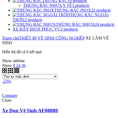
THÙNG RÁC
19
products
THÙNG RÁC NHỰA Y TẾ
3
products
THÙNG RÁC INOX
32
products
THÙNG RÁC NGOÀI
TRỜI
12
products
THÙNG RÁC NHỰA
24
products
XE ĐẨY INOX PHỤC VỤ
3
products
Trang chủ
THIẾT BỊ VỆ SINH CÔNG NGHIỆP
XE LÀM VỆ
SINH
Hiển thị tất cả 6 kết quả
Show sidebar
Show
9
24
36
-23%
Compare
Close
Xe Dọn Vệ Sinh AF08080