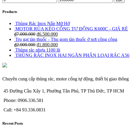
Products
Thùng Rác Inox Nắp Mở Hở
MOTOR RÙA KÉO CỔNG TỰ ĐỘNG K600C - GIÁ RẺ
₫
7.000.000
₫
6.500.000
Trụ gạt tàn thuốc - Thu gom tàn thuốc ở nơi công cộng
₫
2.000.000
₫
1.800.000
Thùng rác nhựa 1100 lít
THÙNG RÁC INOX HAI NGĂN PHÂN LOẠI RÁC A56
Chuyên cung cấp thùng rác, motor cổng tự động, thiết bị giao thông
45 Đường Cầu Xây 1, Phường Tân Phú, TP Thủ Đức, TP HCM
Phone: 0906.336.581
Call: +84 93.336.0831
Recent Posts