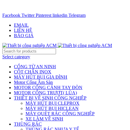
CHUYÊN CUNG CẤP THIẾT BỊ CÔNG NGIỆP TRÊN
TOÀN QUỐC - 0906.336.581
Facebook
Twitter
Pinterest
linkedin
Telegram
EMAIL
LIÊN HỆ
BÁO GIÁ
Select category
CỔNG TỪ AN NINH
CỘT CHẮN INOX
MÁY HÚT BỤI GIA ĐÌNH
Motor Cổng Âm Sàn
MOTOR CỔNG CÁNH TAY ĐÒN
MOTOR CỔNG TRƯỢT( LÙA)
THIẾT BỊ VỆ SINH CÔNG NGHIỆP
MÁY HÚT BỤI CLEPROX
MÁY HÚT BỤI HICLEAN
MÁY QUÉT RÁC CÔNG NGHIỆP
XE LÀM VỆ SINH
THÙNG RÁC
THÙNG RÁC NHỰA Y TẾ