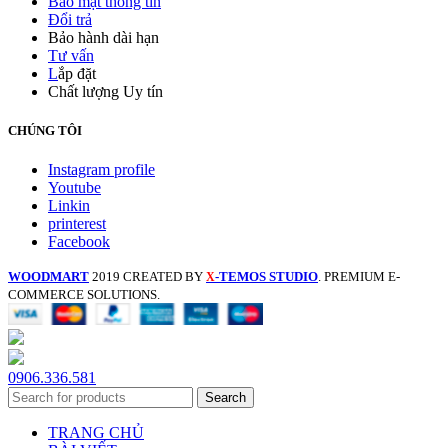
Bảo mật thông tin
Đổi trả
Bảo hành dài hạn
Tư vấn
L
ắp đặt
Chất lượng Uy tín
CHÚNG TÔI
Instagram profile
Youtube
Linkin
printerest
Facebook
WOODMART
2019 CREATED BY
-TEMOS STUDIO
. PREMIUM E-
X
COMMERCE SOLUTIONS.
0906.336.581
Search
TRANG CHỦ