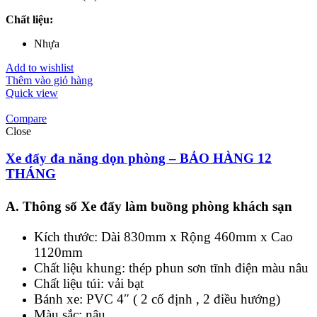
Chất liệu:
Nhựa
Add to wishlist
Thêm vào giỏ hàng
Quick view
Compare
Close
Xe đẩy đa năng dọn phòng – BẢO HÀNG 12
THÁNG
A. Thông số Xe đẩy làm buồng phòng khách sạn
Kích thước: Dài 830mm x Rộng 460mm x Cao
1120mm
Chất liệu khung: thép phun sơn tĩnh điện màu nâu
Chất liệu túi: vải bạt
Bánh xe: PVC 4″ ( 2 cố định , 2 điều hướng)
Màu sắc: nâu