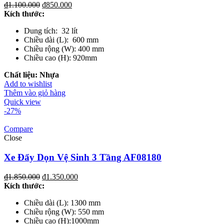
₫
1.100.000
₫
850.000
Kích thước:
Dung tích: 32 lít
Chiều dài (L): 600 mm
Chiều rộng (W): 400 mm
Chiều cao (H): 920mm
Chất liệu: Nhựa
Add to wishlist
Thêm vào giỏ hàng
Quick view
-27%
Compare
Close
Xe Đẩy Dọn Vệ Sinh 3 Tầng AF08180
₫
1.850.000
₫
1.350.000
Kích thước:
Chiều dài (L): 1300 mm
Chiều rộng (W): 550 mm
Chiều cao (H):1000mm