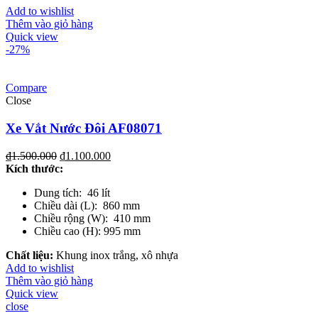
Add to wishlist
Thêm vào giỏ hàng
Quick view
-27%
Compare
Close
Xe Vắt Nước Đôi AF08071
₫
1.500.000
₫
1.100.000
Kích thước:
Dung tích: 46 lít
Chiều dài (L): 860 mm
Chiều rộng (W): 410 mm
Chiều cao (H): 995 mm
Chất liệu:
Khung inox trắng, xô nhựa
Add to wishlist
Thêm vào giỏ hàng
Quick view
close