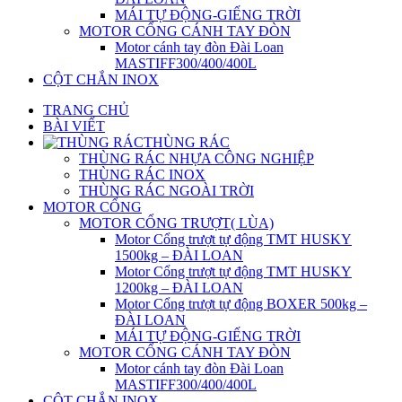
MÁI TỰ ĐỘNG-GIẾNG TRỜI
MOTOR CỔNG CÁNH TAY ĐÒN
Motor cánh tay đòn Đài Loan
MASTIFF300/400/400L
CỘT CHẮN INOX
TRANG CHỦ
BÀI VIẾT
THÙNG RÁC
THÙNG RÁC NHỰA CÔNG NGHIỆP
THÙNG RÁC INOX
THÙNG RÁC NGOÀI TRỜI
MOTOR CỔNG
MOTOR CỔNG TRƯỢT( LÙA)
Motor Cổng trượt tự động TMT HUSKY
1500kg – ĐÀI LOAN
Motor Cổng trượt tự động TMT HUSKY
1200kg – ĐÀI LOAN
Motor Cổng trượt tự động BOXER 500kg –
ĐÀI LOAN
MÁI TỰ ĐỘNG-GIẾNG TRỜI
MOTOR CỔNG CÁNH TAY ĐÒN
Motor cánh tay đòn Đài Loan
MASTIFF300/400/400L
CỘT CHẮN INOX