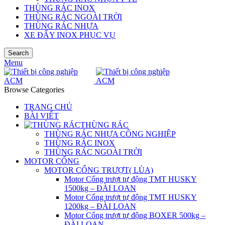
THÙNG RÁC INOX
THÙNG RÁC NGOÀI TRỜI
THÙNG RÁC NHỰA
XE ĐẨY INOX PHỤC VỤ
Search
Menu
Browse Categories
TRANG CHỦ
BÀI VIẾT
THÙNG RÁC
THÙNG RÁC NHỰA CÔNG NGHIỆP
THÙNG RÁC INOX
THÙNG RÁC NGOÀI TRỜI
MOTOR CỔNG
MOTOR CỔNG TRƯỢT( LÙA)
Motor Cổng trượt tự động TMT HUSKY
1500kg – ĐÀI LOAN
Motor Cổng trượt tự động TMT HUSKY
1200kg – ĐÀI LOAN
Motor Cổng trượt tự động BOXER 500kg –
ĐÀI LOAN