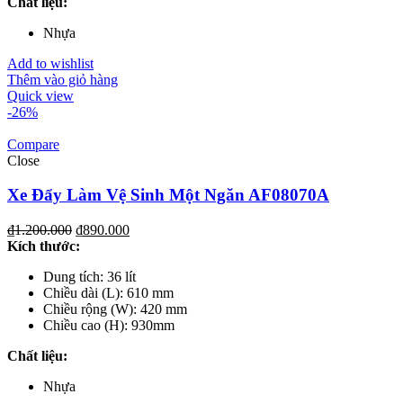
Chất liệu:
Nhựa
Add to wishlist
Thêm vào giỏ hàng
Quick view
-26%
Compare
Close
Xe Đẩy Làm Vệ Sinh Một Ngăn AF08070A
₫
1.200.000
₫
890.000
Kích th
ước
:
Dung tích: 36 lít
Chiều dài (L): 610 mm
Chiều rộng (W): 420 mm
Chiều cao (H): 930mm
Chất liệu
:
Nhựa