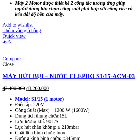
Máy 2 Motor được thiết kế 2 công tắc tương ứng giúp
người dùng lựa chọn công suất phù hợp với công việc và
kéo dài độ bền của máy.
Add to wishlist
Thêm vào giỏ hàng
Quick view
-6%
Compare
Close
MÁY HÚT BỤI – NƯỚC CLEPRO S1/15-ACM-03
₫
3.400.000
₫
3.200.000
Model: S1/15
(1 motor)
Điện áp: 220V
Công Suất (Max): 1200 W (1600W)
Dung tích thùng chứa:15L
Lưu lượng khí: 90L/S
Lực hút chân không: ≥ 210mbar
Chất liệu bình chứa: Inox
Đường kính bình chứa: φ345mm