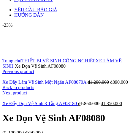
YÊU CẦU BÁO GIÁ
HƯỚNG DẪN
-23%
Click to enlarge
Trang chủ
THIẾT BỊ VỆ SINH CÔNG NGHIỆP
XE LÀM VỆ
SINH
Xe Dọn Vệ Sinh AF08080
Previous product
Xe Đẩy Làm Vệ Sinh Một Ngăn AF08070A
₫
1.200.000
₫
890.000
Back to products
Next product
Xe Đẩy Dọn Vệ Sinh 3 Tầng AF08180
₫
1.850.000
₫
1.350.000
Xe Dọn Vệ Sinh AF08080
₫
1.100.000
₫
850.000