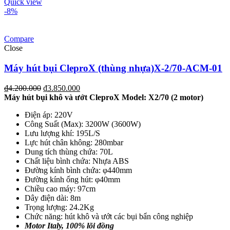
Quick view
-8%
Compare
Close
Máy hút bụi CleproX (thùng nhựa)X-2/70-ACM-01
₫
4.200.000
₫
3.850.000
Máy hút bụi khô và ướt CleproX
Model: X2/70
(2 motor)
Điện áp: 220V
Công Suất (Max): 3200W (3600W)
Lưu lượng khí: 195L/S
Lực hút chân không: 280mbar
Dung tích thùng chứa: 70L
Chất liệu bình chứa: Nhựa ABS
Đường kính bình chứa: φ440mm
Đường kính ống hút: φ40mm
Chiều cao máy: 97cm
Dây điện dài: 8m
Trọng lượng: 24.2Kg
Chức năng: hút khô và ướt các bụi bẩn công nghiệp
Motor Italy, 100% lõi đồng