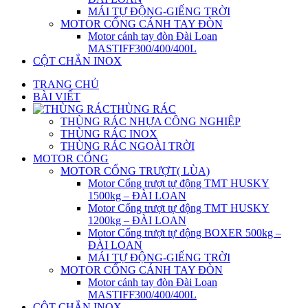
MÁI TỰ ĐỘNG-GIẾNG TRỜI
MOTOR CỔNG CÁNH TAY ĐÒN
Motor cánh tay đòn Đài Loan
MASTIFF300/400/400L
CỘT CHẮN INOX
TRANG CHỦ
BÀI VIẾT
THÙNG RÁC
THÙNG RÁC NHỰA CÔNG NGHIỆP
THÙNG RÁC INOX
THÙNG RÁC NGOÀI TRỜI
MOTOR CỔNG
MOTOR CỔNG TRƯỢT( LÙA)
Motor Cổng trượt tự động TMT HUSKY
1500kg – ĐÀI LOAN
Motor Cổng trượt tự động TMT HUSKY
1200kg – ĐÀI LOAN
Motor Cổng trượt tự động BOXER 500kg –
ĐÀI LOAN
MÁI TỰ ĐỘNG-GIẾNG TRỜI
MOTOR CỔNG CÁNH TAY ĐÒN
Motor cánh tay đòn Đài Loan
MASTIFF300/400/400L
CỘT CHẮN INOX