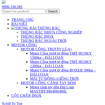
0906.336.581
Search
TRANG CHỦ
BÀI VIẾT
THÙNG RÁC
THÙNG RÁC NHỰA CÔNG NGHIỆP
THÙNG RÁC INOX
THÙNG RÁC NGOÀI TRỜI
MOTOR CỔNG
MOTOR CỔNG TRƯỢT( LÙA)
Motor Cổng trượt tự động TMT HUSKY
1500kg – ĐÀI LOAN
Motor Cổng trượt tự động TMT HUSKY
1200kg – ĐÀI LOAN
Motor Cổng trượt tự động BOXER 500kg –
ĐÀI LOAN
MÁI TỰ ĐỘNG-GIẾNG TRỜI
MOTOR CỔNG CÁNH TAY ĐÒN
Motor cánh tay đòn Đài Loan
MASTIFF300/400/400L
CỘT CHẮN INOX
Scroll To Top