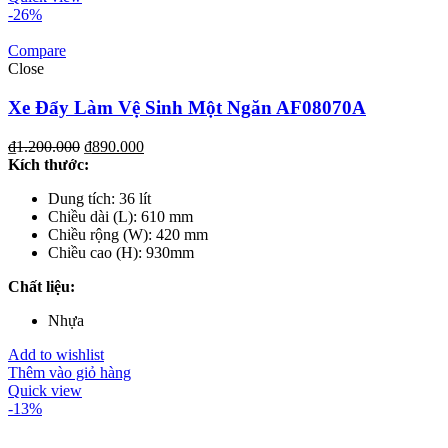
-26%
Compare
Close
Xe Đẩy Làm Vệ Sinh Một Ngăn AF08070A
₫
1.200.000
₫
890.000
Kích th
ước
:
Dung tích: 36 lít
Chiều dài (L): 610 mm
Chiều rộng (W): 420 mm
Chiều cao (H): 930mm
Chất liệu
:
Nhựa
Add to wishlist
Thêm vào giỏ hàng
Quick view
-13%