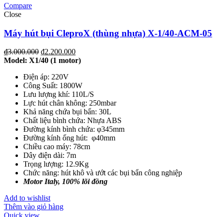
Compare
Close
Máy hút bụi CleproX (thùng nhựa) X-1/40-ACM-05
₫
3.000.000
₫
2.200.000
Model: X1/40
(1 motor)
Điện áp: 220V
Công Suất: 1800W
Lưu lượng khí: 110L/S
Lực hút chân không: 250mbar
Khả năng chứa bụi bẩn: 30L
Chất liệu bình chứa: Nhựa ABS
Đường kính bình chứa: φ345mm
Đường kính ống hút: φ40mm
Chiều cao máy: 78cm
Dây điện dài: 7m
Trọng lượng: 12.9Kg
Chức năng: hút khô và ướt các bụi bẩn công nghiệp
Motor Italy, 100% lõi đồng
Add to wishlist
Thêm vào giỏ hàng
Quick view