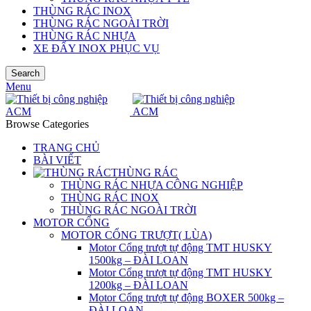
THÙNG RÁC INOX
THÙNG RÁC NGOÀI TRỜI
THÙNG RÁC NHỰA
XE ĐẨY INOX PHỤC VỤ
Search
Menu
Browse Categories
TRANG CHỦ
BÀI VIẾT
THÙNG RÁC
THÙNG RÁC NHỰA CÔNG NGHIỆP
THÙNG RÁC INOX
THÙNG RÁC NGOÀI TRỜI
MOTOR CỔNG
MOTOR CỔNG TRƯỢT( LÙA)
Motor Cổng trượt tự động TMT HUSKY
1500kg – ĐÀI LOAN
Motor Cổng trượt tự động TMT HUSKY
1200kg – ĐÀI LOAN
Motor Cổng trượt tự động BOXER 500kg –
ĐÀI LOAN