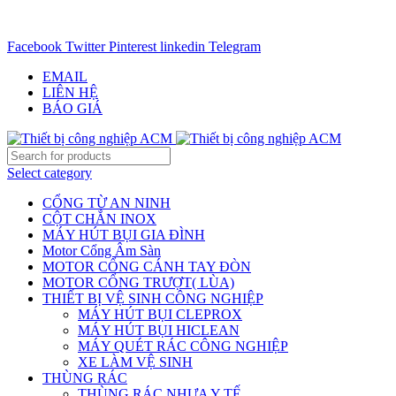
CHUYÊN CUNG CẤP THIẾT BỊ CÔNG NGIỆP TRÊN
TOÀN QUỐC - 0906.336.581
Facebook
Twitter
Pinterest
linkedin
Telegram
EMAIL
LIÊN HỆ
BÁO GIÁ
Select category
CỔNG TỪ AN NINH
CỘT CHẮN INOX
MÁY HÚT BỤI GIA ĐÌNH
Motor Cổng Âm Sàn
MOTOR CỔNG CÁNH TAY ĐÒN
MOTOR CỔNG TRƯỢT( LÙA)
THIẾT BỊ VỆ SINH CÔNG NGHIỆP
MÁY HÚT BỤI CLEPROX
MÁY HÚT BỤI HICLEAN
MÁY QUÉT RÁC CÔNG NGHIỆP
XE LÀM VỆ SINH
THÙNG RÁC
THÙNG RÁC NHỰA Y TẾ