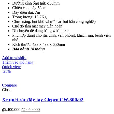
Đường kính ống hút: φ36mm
Chiều cao máy:58cm
Dây điện dài: 7m
Trọng lượng: 13.2Kg
Chức năng: hút khô và ướt các bụi bẩn công nghiệp
Chế độ làm mát máy tuần hoàn
Di chuyển dễ dàng bằng 4 bánh xe.
Phù hợp dùng cho gia đình, văn phòng, khách sạn, bệnh viện
nhỏ.
Kích thước: 438 x 438 x 650mm
Bảo hành 18 tháng
Add to wishlist
Thêm vào giỏ hàng
Quick view
-25%
Compare
Close
Xe quét rác đẩy tay Clepro CW-800/02
₫
5.400.000
₫
4.050.000