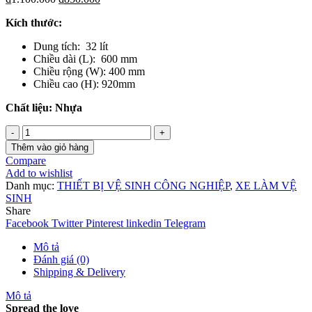
Kích thước:
Dung tích: 32 lít
Chiều dài (L): 600 mm
Chiều rộng (W): 400 mm
Chiều cao (H): 920mm
Chất liệu: Nhựa
Số
lượng
Thêm vào giỏ hàng
Compare
Add to wishlist
Danh mục:
THIẾT BỊ VỆ SINH CÔNG NGHIỆP
,
XE LÀM VỆ
SINH
Share
Facebook
Twitter
Pinterest
linkedin
Telegram
Mô tả
Đánh giá (0)
Shipping & Delivery
Mô tả
Spread the love