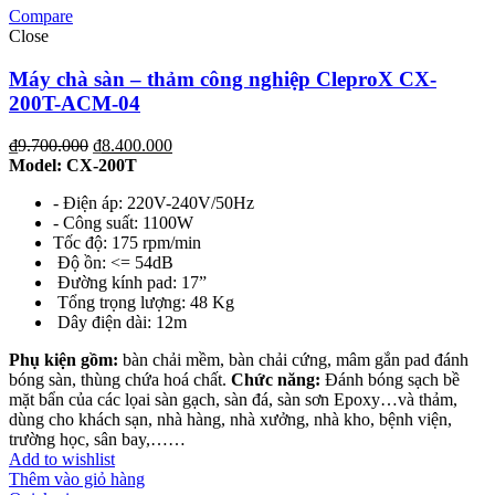
Compare
Close
Máy chà sàn – thảm công nghiệp CleproX CX-
200T-ACM-04
₫
9.700.000
₫
8.400.000
Model: CX-200T
- Điện áp: 220V-240V/50Hz
- Công suất: 1100W
Tốc độ: 175 rpm/min
Độ ồn: <= 54dB
Đường kính pad: 17”
Tổng trọng lượng: 48 Kg
Dây điện dài: 12m
Phụ kiện gồm:
bàn chải mềm, bàn chải cứng, mâm gắn pad đánh
bóng sàn, thùng chứa hoá chất.
Chức năng:
Đánh bóng sạch bề
mặt bẩn của các lọai sàn gạch, sàn đá, sàn sơn Epoxy…và thảm,
dùng cho khách sạn, nhà hàng, nhà xưởng, nhà kho, bệnh viện,
trường học, sân bay,……
Add to wishlist
Thêm vào giỏ hàng