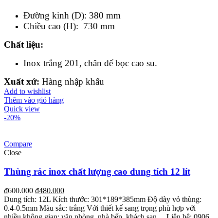
Đường kinh (D): 380 mm
Chiều cao (H): 730 mm
Chất liệu
:
Inox trắng 201, chân đế bọc cao su.
Xuất xứ:
Hàng nhập khẩu
Add to wishlist
Thêm vào giỏ hàng
Quick view
-20%
Compare
Close
Thùng rác inox chất lượng cao dung tích 12 lít
₫
600.000
₫
480.000
Dung tích: 12L
Kích thước: 301*189*385mm
Độ dày vỏ thùng:
0.4-0.5mm
Màu sắc: trắng
Với thiết kế sang trọng phù hợp với
nhiều không gian: văn phòng, nhà bếp, khách sạn,...
Liên hệ: 0906