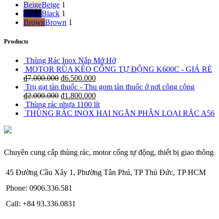
Beige
Beige
1
Black
Black
1
Brown
Brown
1
Products
Thùng Rác Inox Nắp Mở Hở
MOTOR RÙA KÉO CỔNG TỰ ĐỘNG K600C - GIÁ RẺ
₫
7.000.000
₫
6.500.000
Trụ gạt tàn thuốc - Thu gom tàn thuốc ở nơi công cộng
₫
2.000.000
₫
1.800.000
Thùng rác nhựa 1100 lít
THÙNG RÁC INOX HAI NGĂN PHÂN LOẠI RÁC A56
Chuyên cung cấp thùng rác, motor cổng tự động, thiết bị giao thông
45 Đường Cầu Xây 1, Phường Tân Phú, TP Thủ Đức, TP HCM
Phone: 0906.336.581
Call: +84 93.336.0831