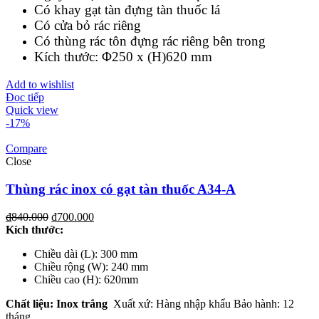
Có khay gạt tàn đựng tàn thuốc lá
Có cửa bỏ rác riêng
Có thùng rác tôn đựng rác riêng bên trong
Kích thước: Φ250 x (H)620 mm
Add to wishlist
Đọc tiếp
Quick view
-17%
Compare
Close
Thùng rác inox có gạt tàn thuốc A34-A
₫
840.000
₫
700.000
Kích th
ước
:
Chiều dài (L): 300 mm
Chiều rộng (W): 240 mm
Chiều cao (H): 620mm
Chất liệu
: Inox trắng
Xuất xứ: Hàng nhập khẩu Bảo hành: 12
tháng