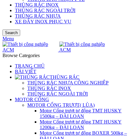
THÙNG RÁC INOX
THÙNG RÁC NGOÀI TRỜI
THÙNG RÁC NHỰA
XE ĐẨY INOX PHỤC VỤ
Search
Menu
Browse Categories
TRANG CHỦ
BÀI VIẾT
THÙNG RÁC
THÙNG RÁC NHỰA CÔNG NGHIỆP
THÙNG RÁC INOX
THÙNG RÁC NGOÀI TRỜI
MOTOR CỔNG
MOTOR CỔNG TRƯỢT( LÙA)
Motor Cổng trượt tự động TMT HUSKY
1500kg – ĐÀI LOAN
Motor Cổng trượt tự động TMT HUSKY
1200kg – ĐÀI LOAN
Motor Cổng trượt tự động BOXER 500kg –
ĐÀI LOAN