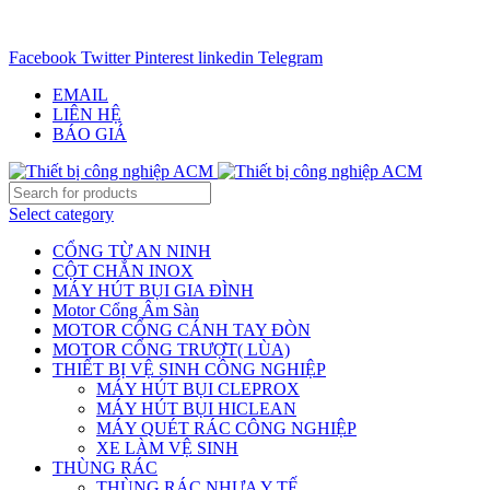
CHUYÊN CUNG CẤP THIẾT BỊ CÔNG NGIỆP TRÊN
TOÀN QUỐC - 0906.336.581
Facebook
Twitter
Pinterest
linkedin
Telegram
EMAIL
LIÊN HỆ
BÁO GIÁ
Select category
CỔNG TỪ AN NINH
CỘT CHẮN INOX
MÁY HÚT BỤI GIA ĐÌNH
Motor Cổng Âm Sàn
MOTOR CỔNG CÁNH TAY ĐÒN
MOTOR CỔNG TRƯỢT( LÙA)
THIẾT BỊ VỆ SINH CÔNG NGHIỆP
MÁY HÚT BỤI CLEPROX
MÁY HÚT BỤI HICLEAN
MÁY QUÉT RÁC CÔNG NGHIỆP
XE LÀM VỆ SINH
THÙNG RÁC
THÙNG RÁC NHỰA Y TẾ