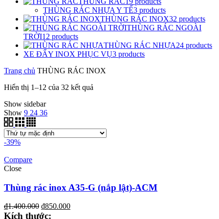
THÙNG RÁC
19
products
THÙNG RÁC NHỰA Y TẾ
3
products
THÙNG RÁC INOX
32
products
THÙNG RÁC NGOÀI
TRỜI
12
products
THÙNG RÁC NHỰA
24
products
XE ĐẨY INOX PHỤC VỤ
3
products
Trang chủ
THÙNG RÁC INOX
Hiển thị 1–12 của 32 kết quả
Show sidebar
Show
9
24
36
-39%
Compare
Close
Thùng rác inox A35-G (nắp lật)-ACM
₫
1.400.000
₫
850.000
Kích th
ước
: