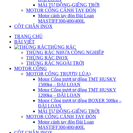
MÁI TỰ ĐỘNG-GIẾNG TRỜI
MOTOR CỔNG CÁNH TAY ĐÒN
Motor cánh tay đòn Đài Loan
MASTIFF300/400/400L
CỘT CHẮN INOX
TRANG CHỦ
BÀI VIẾT
THÙNG RÁC
THÙNG RÁC NHỰA CÔNG NGHIỆP
THÙNG RÁC INOX
THÙNG RÁC NGOÀI TRỜI
MOTOR CỔNG
MOTOR CỔNG TRƯỢT( LÙA)
Motor Cổng trượt tự động TMT HUSKY
1500kg – ĐÀI LOAN
Motor Cổng trượt tự động TMT HUSKY
1200kg – ĐÀI LOAN
Motor Cổng trượt tự động BOXER 500kg –
ĐÀI LOAN
MÁI TỰ ĐỘNG-GIẾNG TRỜI
MOTOR CỔNG CÁNH TAY ĐÒN
Motor cánh tay đòn Đài Loan
MASTIFF300/400/400L
CỘT CHẮN INOX