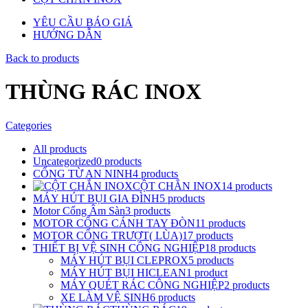
YÊU CẦU BÁO GIÁ
HƯỚNG DẪN
Back to products
THÙNG RÁC INOX
Categories
All
products
Uncategorized
0
products
CỔNG TỪ AN NINH
4
products
CỘT CHẮN INOX
14
products
MÁY HÚT BỤI GIA ĐÌNH
5
products
Motor Cổng Âm Sàn
3
products
MOTOR CỔNG CÁNH TAY ĐÒN
11
products
MOTOR CỔNG TRƯỢT( LÙA)
17
products
THIẾT BỊ VỆ SINH CÔNG NGHIỆP
18
products
MÁY HÚT BỤI CLEPROX
5
products
MÁY HÚT BỤI HICLEAN
1
product
MÁY QUÉT RÁC CÔNG NGHIỆP
2
products
XE LÀM VỆ SINH
6
products