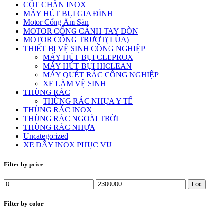
CỘT CHẮN INOX
MÁY HÚT BỤI GIA ĐÌNH
Motor Cổng Âm Sàn
MOTOR CỔNG CÁNH TAY ĐÒN
MOTOR CỔNG TRƯỢT( LÙA)
THIẾT BỊ VỆ SINH CÔNG NGHIỆP
MÁY HÚT BỤI CLEPROX
MÁY HÚT BỤI HICLEAN
MÁY QUÉT RÁC CÔNG NGHIỆP
XE LÀM VỆ SINH
THÙNG RÁC
THÙNG RÁC NHỰA Y TẾ
THÙNG RÁC INOX
THÙNG RÁC NGOÀI TRỜI
THÙNG RÁC NHỰA
Uncategorized
XE ĐẨY INOX PHỤC VỤ
Filter by price
Lọc
Filter by color