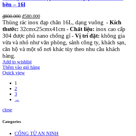
bền – 16l
₫
800.000
₫
580.000
Thùng rác inox đạp chân 16L, dạng vuông
- Kích
thước:
32cmx25cmx41cm
- Chất liệu:
inox cao cấp
304 được phủ nano chống gỉ
- Vị trí đặt:
không gia
vừa và nhỏ như văn phòng, sảnh công ty, khách sạn,
căn hộ và một số nơi khác tùy theo nhu cầu khách
hàng.
Add to wishlist
Thêm vào giỏ hàng
Quick view
1
2
3
→
close
Categories
CỔNG TỪ AN NINH