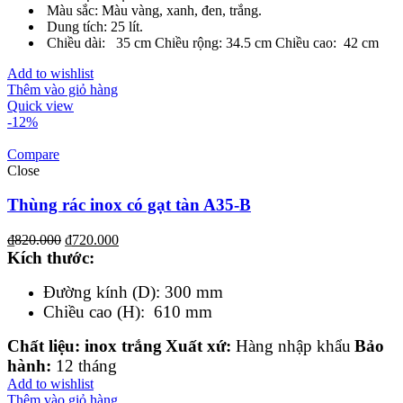
Màu sắc: Màu vàng, xanh, đen, trắng.
Dung tích: 25 lít.
Chiều dài: 35 cm Chiều rộng: 34.5 cm Chiều cao: 42 cm
Add to wishlist
Thêm vào giỏ hàng
Quick view
-12%
Compare
Close
Thùng rác inox có gạt tàn A35-B
₫
820.000
₫
720.000
Kích th
ước
:
Đường kính (D): 300 mm
Chiều cao (H): 610 mm
Chất liệu
: inox trắng
Xuất xứ:
Hàng nhập khẩu
Bảo
hành:
12 tháng
Add to wishlist
Thêm vào giỏ hàng