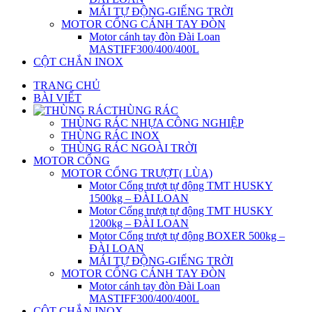
MÁI TỰ ĐỘNG-GIẾNG TRỜI
MOTOR CỔNG CÁNH TAY ĐÒN
Motor cánh tay đòn Đài Loan
MASTIFF300/400/400L
CỘT CHẮN INOX
TRANG CHỦ
BÀI VIẾT
THÙNG RÁC
THÙNG RÁC NHỰA CÔNG NGHIỆP
THÙNG RÁC INOX
THÙNG RÁC NGOÀI TRỜI
MOTOR CỔNG
MOTOR CỔNG TRƯỢT( LÙA)
Motor Cổng trượt tự động TMT HUSKY
1500kg – ĐÀI LOAN
Motor Cổng trượt tự động TMT HUSKY
1200kg – ĐÀI LOAN
Motor Cổng trượt tự động BOXER 500kg –
ĐÀI LOAN
MÁI TỰ ĐỘNG-GIẾNG TRỜI
MOTOR CỔNG CÁNH TAY ĐÒN
Motor cánh tay đòn Đài Loan
MASTIFF300/400/400L
CỘT CHẮN INOX