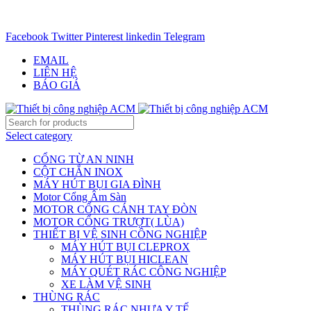
CHUYÊN CUNG CẤP THIẾT BỊ CÔNG NGIỆP TRÊN
TOÀN QUỐC - 0906.336.581
Facebook
Twitter
Pinterest
linkedin
Telegram
EMAIL
LIÊN HỆ
BÁO GIÁ
Select category
CỔNG TỪ AN NINH
CỘT CHẮN INOX
MÁY HÚT BỤI GIA ĐÌNH
Motor Cổng Âm Sàn
MOTOR CỔNG CÁNH TAY ĐÒN
MOTOR CỔNG TRƯỢT( LÙA)
THIẾT BỊ VỆ SINH CÔNG NGHIỆP
MÁY HÚT BỤI CLEPROX
MÁY HÚT BỤI HICLEAN
MÁY QUÉT RÁC CÔNG NGHIỆP
XE LÀM VỆ SINH
THÙNG RÁC
THÙNG RÁC NHỰA Y TẾ