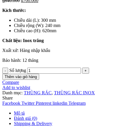
₫
840.000
₫
700.000
Kích th
ước
:
Chiều dài (L): 300 mm
Chiều rộng (W): 240 mm
Chiều cao (H): 620mm
Chất liệu
: Inox trắng
Xuất xứ: Hàng nhập khẩu
Bảo hành: 12 tháng
Số lượng
Thêm vào giỏ hàng
Compare
Add to wishlist
Danh mục:
THÙNG RÁC
,
THÙNG RÁC INOX
Share
Facebook
Twitter
Pinterest
linkedin
Telegram
Mô tả
Đánh giá (0)
Shipping & Delivery