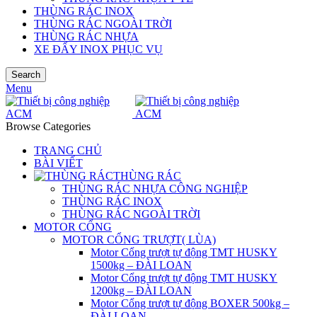
THÙNG RÁC INOX
THÙNG RÁC NGOÀI TRỜI
THÙNG RÁC NHỰA
XE ĐẨY INOX PHỤC VỤ
Search
Menu
Browse Categories
TRANG CHỦ
BÀI VIẾT
THÙNG RÁC
THÙNG RÁC NHỰA CÔNG NGHIỆP
THÙNG RÁC INOX
THÙNG RÁC NGOÀI TRỜI
MOTOR CỔNG
MOTOR CỔNG TRƯỢT( LÙA)
Motor Cổng trượt tự động TMT HUSKY
1500kg – ĐÀI LOAN
Motor Cổng trượt tự động TMT HUSKY
1200kg – ĐÀI LOAN
Motor Cổng trượt tự động BOXER 500kg –
ĐÀI LOAN