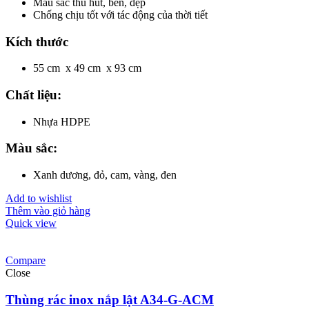
Màu sắc thu hút, bền, đẹp
Chống chịu tốt với tác động của thời tiết
Kích thước
55 cm x 49 cm x 93 cm
Chất liệu:
Nhựa HDPE
Màu sắc:
Xanh dương, đỏ, cam, vàng, đen
Add to wishlist
Thêm vào giỏ hàng
Quick view
Compare
Close
Thùng rác inox nắp lật A34-G-ACM