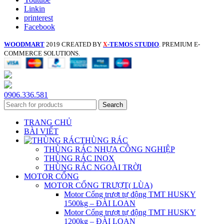
Linkin
printerest
Facebook
WOODMART
2019 CREATED BY
-TEMOS STUDIO
. PREMIUM E-
X
COMMERCE SOLUTIONS.
0906.336.581
Search
TRANG CHỦ
BÀI VIẾT
THÙNG RÁC
THÙNG RÁC NHỰA CÔNG NGHIỆP
THÙNG RÁC INOX
THÙNG RÁC NGOÀI TRỜI
MOTOR CỔNG
MOTOR CỔNG TRƯỢT( LÙA)
Motor Cổng trượt tự động TMT HUSKY
1500kg – ĐÀI LOAN
Motor Cổng trượt tự động TMT HUSKY
1200kg – ĐÀI LOAN