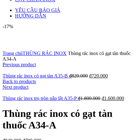
YÊU CẦU BÁO GIÁ
HƯỚNG DẪN
-17%
Click to enlarge
Trang chủ
THÙNG RÁC INOX
Thùng rác inox có gạt tàn thuốc
A34-A
Previous product
Thùng rác inox có gạt tàn A35-B
₫
820.000
₫
720.000
Back to products
Next product
Thùng rác inox trụ tròn nắp lật A35-P
₫
1.800.000
₫
1.600.000
Thùng rác inox có gạt tàn
thuốc A34-A