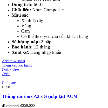
Dung tích:
660 lít
Chất liệu:
Nhựa Composite
Màu sắc:
Xanh lá cây
Vàng
Cam
Có thể theo yêu cầu của khách hàng
Số lượng nắp:
2 nắp
Bảo hành:
12 tháng
Xuất xứ:
Hàng nhập khẩu
Add to wishlist
Thêm vào giỏ hàng
Quick view
-39%
Compare
Close
Thùng rác inox A35-G (nắp lật)-ACM
₫
1.400.000
₫
850.000