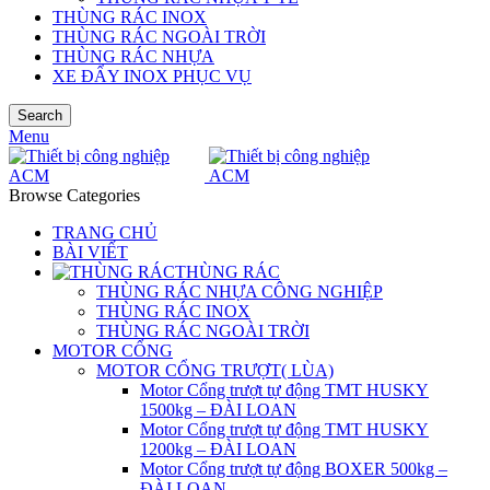
THÙNG RÁC INOX
THÙNG RÁC NGOÀI TRỜI
THÙNG RÁC NHỰA
XE ĐẨY INOX PHỤC VỤ
Search
Menu
Browse Categories
TRANG CHỦ
BÀI VIẾT
THÙNG RÁC
THÙNG RÁC NHỰA CÔNG NGHIỆP
THÙNG RÁC INOX
THÙNG RÁC NGOÀI TRỜI
MOTOR CỔNG
MOTOR CỔNG TRƯỢT( LÙA)
Motor Cổng trượt tự động TMT HUSKY
1500kg – ĐÀI LOAN
Motor Cổng trượt tự động TMT HUSKY
1200kg – ĐÀI LOAN
Motor Cổng trượt tự động BOXER 500kg –
ĐÀI LOAN