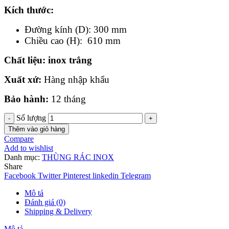
Kích th
ước
:
Đường kính (D): 300 mm
Chiều cao (H): 610 mm
Chất liệu
: inox trắng
Xuất xứ:
Hàng nhập khẩu
Bảo hành:
12 tháng
Số lượng
Thêm vào giỏ hàng
Compare
Add to wishlist
Danh mục:
THÙNG RÁC INOX
Share
Facebook
Twitter
Pinterest
linkedin
Telegram
Mô tả
Đánh giá (0)
Shipping & Delivery
Mô tả