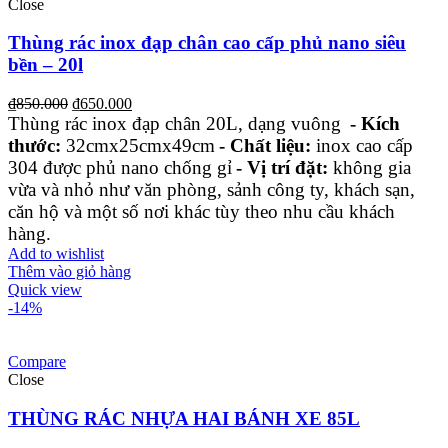
Close
Thùng rác inox đạp chân cao cấp phủ nano siêu
bền – 20l
₫
850.000
₫
650.000
Thùng rác inox đạp chân 20L, dạng vuông
- Kích
thước:
32cmx25cmx49cm
- Chất liệu:
inox cao cấp
304 được phủ nano chống gỉ
- Vị trí đặt:
không gia
vừa và nhỏ như văn phòng, sảnh công ty, khách sạn,
căn hộ và một số nơi khác tùy theo nhu cầu khách
hàng.
Add to wishlist
Thêm vào giỏ hàng
Quick view
-14%
Compare
Close
THÙNG RÁC NHỰA HAI BÁNH XE 85L