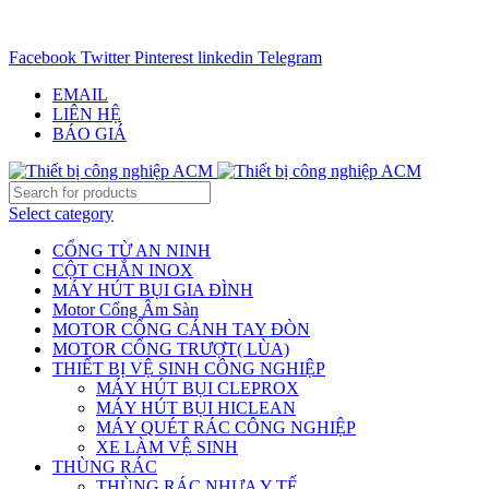
CHUYÊN CUNG CẤP THIẾT BỊ CÔNG NGIỆP TRÊN
TOÀN QUỐC - 0906.336.581
Facebook
Twitter
Pinterest
linkedin
Telegram
EMAIL
LIÊN HỆ
BÁO GIÁ
Select category
CỔNG TỪ AN NINH
CỘT CHẮN INOX
MÁY HÚT BỤI GIA ĐÌNH
Motor Cổng Âm Sàn
MOTOR CỔNG CÁNH TAY ĐÒN
MOTOR CỔNG TRƯỢT( LÙA)
THIẾT BỊ VỆ SINH CÔNG NGHIỆP
MÁY HÚT BỤI CLEPROX
MÁY HÚT BỤI HICLEAN
MÁY QUÉT RÁC CÔNG NGHIỆP
XE LÀM VỆ SINH
THÙNG RÁC
THÙNG RÁC NHỰA Y TẾ