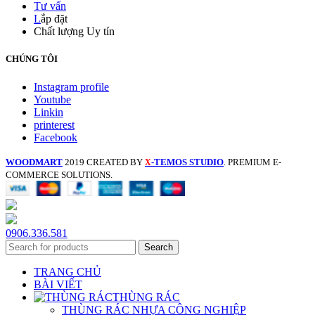
Tư vấn
L
ắp đặt
Chất lượng Uy tín
CHÚNG TÔI
Instagram profile
Youtube
Linkin
printerest
Facebook
WOODMART
2019 CREATED BY
-TEMOS STUDIO
. PREMIUM E-
X
COMMERCE SOLUTIONS.
0906.336.581
Search
TRANG CHỦ
BÀI VIẾT
THÙNG RÁC
THÙNG RÁC NHỰA CÔNG NGHIỆP