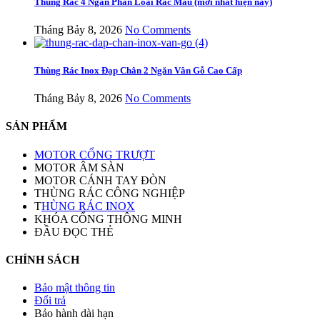
Thùng Rác 4 Ngăn Phân Loại Rác Mẫu (mới nhất hiện nay)
Tháng Bảy 8, 2026
No Comments
Thùng Rác Inox Đạp Chân 2 Ngăn Vân Gỗ Cao Cấp
Tháng Bảy 8, 2026
No Comments
SẢN PHẨM
MOTOR CỔNG TRƯỢT
MOTOR ÂM SÀN
MOTOR CÁNH TAY ĐÒN
THÙNG RÁC CÔNG NGHIỆP
T
HÙNG RÁC INOX
KHÓA CỔNG THÔNG MINH
ĐẦU ĐỌC THẺ
CHÍNH SÁCH
Bảo mật thông tin
Đổi trả
Bảo hành dài hạn