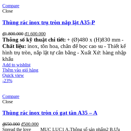
Compare
Close
Thùng rác inox trụ tròn nắp lật A35-P
₫
1.800.000
₫
1.600.000
Thông số kỹ thuật chi tiết:
+ (Ø)480 x (H)830 mm
-
Chất liệu:
inox, tôn hoa, chân đế bọc cao su
- Thiết kế
hình trụ tròn, nắp lật tự cân bằng
- Xuất Xứ: hàng nhập
khẩu
Add to wishlist
Thêm vào giỏ hàng
Quick view
-23%
Compare
Close
Thùng rác inox tròn có gạt tàn A35 – A
₫
650.000
₫
500.000
Spread the love MỤC LỤC1 A.Thông số sản phẩm2 B.Ưu