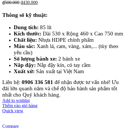
₫
500.000
₫
430.000
Thông số kỹ thuật:
Dung tích:
85 lít
Kích thước:
Dài 530 x Rộng 460 x Cao 750 mm
Chất liệu:
Nhựa HDPE chính phẩm
Màu sắc:
Xanh lá, cam, vàng, xám,... (tùy theo
yêu cầu)
Số lượng bánh xe:
2 bánh xe
Nắp đậy:
Nắp đậy kín, có tay cầm
Xuất xứ:
Sản xuất tại Việt Nam
Liên hệ:
0906 336 581
để nhận được tư vấn nhé!
Ưu
đãi lớn quanh năm và chế độ bảo hành sản phẩm tốt
nhất cho Quý khách hàng.
Add to wishlist
Thêm vào giỏ hàng
Quick view
Compare