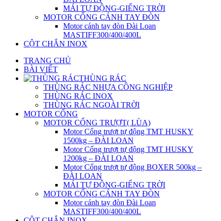
MÁI TỰ ĐỘNG-GIẾNG TRỜI
MOTOR CỔNG CÁNH TAY ĐÒN
Motor cánh tay đòn Đài Loan
MASTIFF300/400/400L
CỘT CHẮN INOX
TRANG CHỦ
BÀI VIẾT
THÙNG RÁC
THÙNG RÁC NHỰA CÔNG NGHIỆP
THÙNG RÁC INOX
THÙNG RÁC NGOÀI TRỜI
MOTOR CỔNG
MOTOR CỔNG TRƯỢT( LÙA)
Motor Cổng trượt tự động TMT HUSKY
1500kg – ĐÀI LOAN
Motor Cổng trượt tự động TMT HUSKY
1200kg – ĐÀI LOAN
Motor Cổng trượt tự động BOXER 500kg –
ĐÀI LOAN
MÁI TỰ ĐỘNG-GIẾNG TRỜI
MOTOR CỔNG CÁNH TAY ĐÒN
Motor cánh tay đòn Đài Loan
MASTIFF300/400/400L
CỘT CHẮN INOX