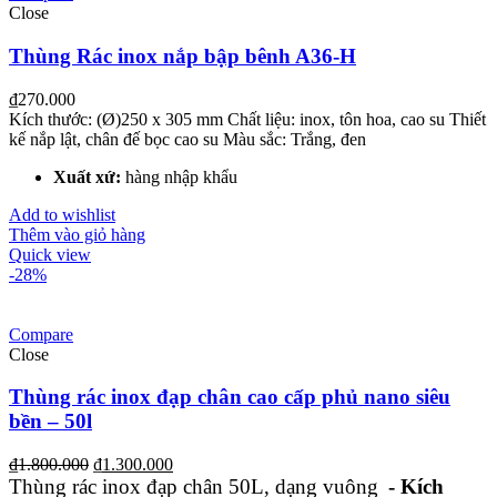
Close
Thùng Rác inox nắp bập bênh A36-H
₫
270.000
Kích thước: (Ø)250 x 305 mm Chất liệu: inox, tôn hoa, cao su Thiết
kế nắp lật, chân đế bọc cao su Màu sắc: Trắng, đen
Xuất xứ:
hàng nhập khẩu
Add to wishlist
Thêm vào giỏ hàng
Quick view
-28%
Compare
Close
Thùng rác inox đạp chân cao cấp phủ nano siêu
bền – 50l
₫
1.800.000
₫
1.300.000
Thùng rác inox đạp chân 50L, dạng vuông
- Kích