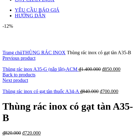
YÊU CẦU BÁO GIÁ
HƯỚNG DẪN
-12%
Click to enlarge
Trang chủ
THÙNG RÁC INOX
Thùng rác inox có gạt tàn A35-B
Previous product
Thùng rác inox A35-G (nắp lật)-ACM
₫
1.400.000
₫
850.000
Back to products
Next product
Thùng rác inox có gạt tàn thuốc A34-A
₫
840.000
₫
700.000
Thùng rác inox có gạt tàn A35-
B
₫
820.000
₫
720.000