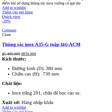
điểm khi sử dụng thùng rác inox vuông có gạt tàn
Add to wishlist
Thêm vào giỏ hàng
Quick view
-39%
Compare
Close
Thùng rác inox A35-G (nắp lật)-ACM
₫
1.400.000
₫
850.000
Kích th
ước
:
Đường kinh (D): 380 mm
Chiều cao (H): 730 mm
Chất liệu
:
Inox trắng 201, chân đế bọc cao su.
Xuất xứ:
Hàng nhập khẩu
Add to wishlist
Thêm vào giỏ hàng