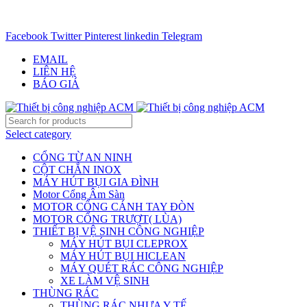
CHUYÊN CUNG CẤP THIẾT BỊ CÔNG NGIỆP TRÊN
TOÀN QUỐC - 0906.336.581
Facebook
Twitter
Pinterest
linkedin
Telegram
EMAIL
LIÊN HỆ
BÁO GIÁ
Select category
CỔNG TỪ AN NINH
CỘT CHẮN INOX
MÁY HÚT BỤI GIA ĐÌNH
Motor Cổng Âm Sàn
MOTOR CỔNG CÁNH TAY ĐÒN
MOTOR CỔNG TRƯỢT( LÙA)
THIẾT BỊ VỆ SINH CÔNG NGHIỆP
MÁY HÚT BỤI CLEPROX
MÁY HÚT BỤI HICLEAN
MÁY QUÉT RÁC CÔNG NGHIỆP
XE LÀM VỆ SINH
THÙNG RÁC
THÙNG RÁC NHỰA Y TẾ