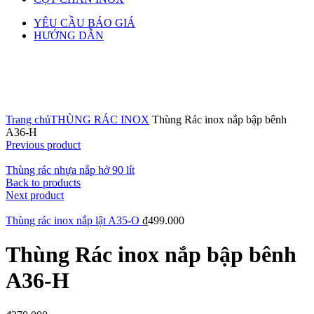
YÊU CẦU BÁO GIÁ
HƯỚNG DẪN
Click to enlarge
Trang chủ
THÙNG RÁC INOX
Thùng Rác inox nắp bập bênh
A36-H
Previous product
Thùng rác nhựa nắp hở 90 lít
Back to products
Next product
Thùng rác inox nắp lật A35-O
₫
499.000
Thùng Rác inox nắp bập bênh
A36-H