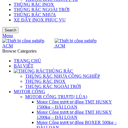
THÙNG RÁC INOX
THÙNG RÁC NGOÀI TRỜI
THÙNG RÁC NHỰA
XE ĐẨY INOX PHỤC VỤ
Search
Menu
Browse Categories
TRANG CHỦ
BÀI VIẾT
THÙNG RÁC
THÙNG RÁC NHỰA CÔNG NGHIỆP
THÙNG RÁC INOX
THÙNG RÁC NGOÀI TRỜI
MOTOR CỔNG
MOTOR CỔNG TRƯỢT( LÙA)
Motor Cổng trượt tự động TMT HUSKY
1500kg – ĐÀI LOAN
Motor Cổng trượt tự động TMT HUSKY
1200kg – ĐÀI LOAN
Motor Cổng trượt tự động BOXER 500kg –
ĐÀI LOAN