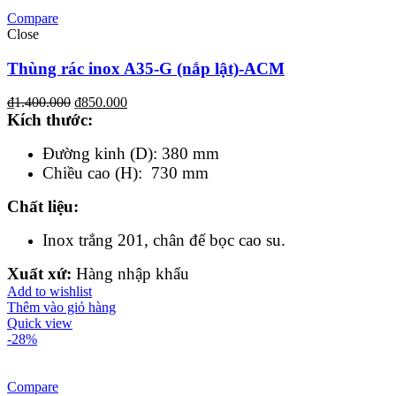
Compare
Close
Thùng rác inox A35-G (nắp lật)-ACM
₫
1.400.000
₫
850.000
Kích th
ước
:
Đường kinh (D): 380 mm
Chiều cao (H): 730 mm
Chất liệu
:
Inox trắng 201, chân đế bọc cao su.
Xuất xứ:
Hàng nhập khẩu
Add to wishlist
Thêm vào giỏ hàng
Quick view
-28%
Compare