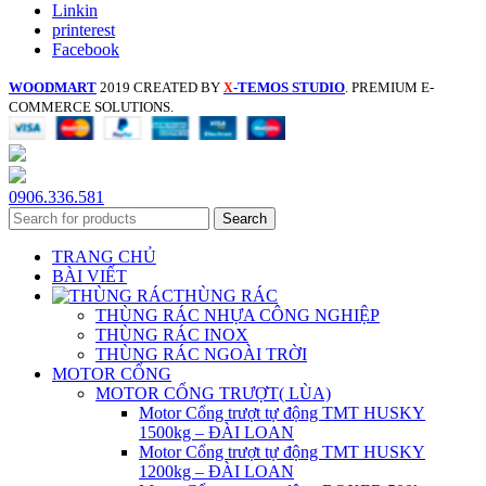
Linkin
printerest
Facebook
WOODMART
2019 CREATED BY
-TEMOS STUDIO
. PREMIUM E-
X
COMMERCE SOLUTIONS.
0906.336.581
Search
TRANG CHỦ
BÀI VIẾT
THÙNG RÁC
THÙNG RÁC NHỰA CÔNG NGHIỆP
THÙNG RÁC INOX
THÙNG RÁC NGOÀI TRỜI
MOTOR CỔNG
MOTOR CỔNG TRƯỢT( LÙA)
Motor Cổng trượt tự động TMT HUSKY
1500kg – ĐÀI LOAN
Motor Cổng trượt tự động TMT HUSKY
1200kg – ĐÀI LOAN