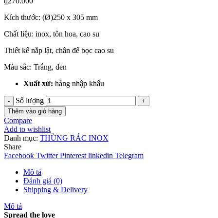
₫
270.000
Kích thước: (Ø)250 x 305 mm
Chất liệu: inox, tôn hoa, cao su
Thiết kế nắp lật, chân đế bọc cao su
Màu sắc: Trắng, đen
Xuất xứ:
hàng nhập khẩu
Số lượng
Thêm vào giỏ hàng
Compare
Add to wishlist
Danh mục:
THÙNG RÁC INOX
Share
Facebook
Twitter
Pinterest
linkedin
Telegram
Mô tả
Đánh giá (0)
Shipping & Delivery
Mô tả
Spread the love