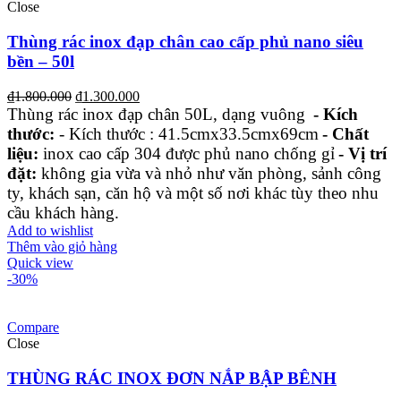
Close
Thùng rác inox đạp chân cao cấp phủ nano siêu
bền – 50l
₫
1.800.000
₫
1.300.000
Thùng rác inox đạp chân 50L, dạng vuông
- Kích
thước:
- Kích thước : 41.5cmx33.5cmx69cm
- Chất
liệu:
inox cao cấp 304 được phủ nano chống gỉ
- Vị trí
đặt:
không gia vừa và nhỏ như văn phòng, sảnh công
ty, khách sạn, căn hộ và một số nơi khác tùy theo nhu
cầu khách hàng.
Add to wishlist
Thêm vào giỏ hàng
Quick view
-30%
Compare
Close
THÙNG RÁC INOX ĐƠN NẮP BẬP BÊNH