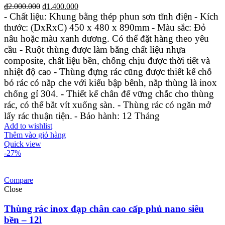
₫
2.000.000
₫
1.400.000
- Chất liệu: Khung bằng thép phun sơn tĩnh điện
- Kích
thước: (DxRxC) 450 x 480 x 890mm
- Màu sắc: Đỏ
nâu hoặc màu xanh dương. Có thể đặt hàng theo yêu
cầu
- Ruột thùng được làm bằng chất liệu nhựa
composite, chất liệu bền, chống chịu được thời tiết và
nhiệt độ cao
- Thùng đựng rác cũng được thiết kế chỗ
bỏ rác có nắp che với kiểu bập bênh, nắp thùng là inox
chống gỉ 304.
- Thiết kế chân đế vững chắc cho thùng
rác, có thể bắt vít xuống sàn.
- Thùng rác có ngăn mở
lấy rác thuận tiện.
- Bảo hành: 12 Tháng
Add to wishlist
Thêm vào giỏ hàng
Quick view
-27%
Compare
Close
Thùng rác inox đạp chân cao cấp phủ nano siêu
bền – 12l