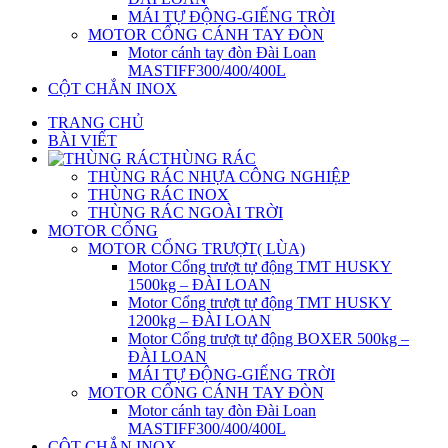
MÁI TỰ ĐỘNG-GIẾNG TRỜI
MOTOR CỔNG CÁNH TAY ĐÒN
Motor cánh tay đòn Đài Loan
MASTIFF300/400/400L
CỘT CHẮN INOX
TRANG CHỦ
BÀI VIẾT
THÙNG RÁC
THÙNG RÁC NHỰA CÔNG NGHIỆP
THÙNG RÁC INOX
THÙNG RÁC NGOÀI TRỜI
MOTOR CỔNG
MOTOR CỔNG TRƯỢT( LÙA)
Motor Cổng trượt tự động TMT HUSKY
1500kg – ĐÀI LOAN
Motor Cổng trượt tự động TMT HUSKY
1200kg – ĐÀI LOAN
Motor Cổng trượt tự động BOXER 500kg –
ĐÀI LOAN
MÁI TỰ ĐỘNG-GIẾNG TRỜI
MOTOR CỔNG CÁNH TAY ĐÒN
Motor cánh tay đòn Đài Loan
MASTIFF300/400/400L
CỘT CHẮN INOX