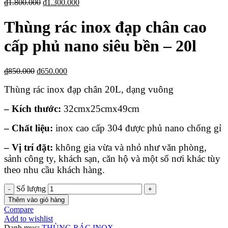
₫
1.800.000
₫
1.300.000
Thùng rác inox đạp chân cao
cấp phủ nano siêu bền – 20l
₫
850.000
₫
650.000
Thùng rác inox đạp chân 20L, dạng vuông
– Kích thước:
32cmx25cmx49cm
– Chất liệu:
inox cao cấp 304 được phủ nano chống gỉ
– Vị trí đặt:
không gia vừa và nhỏ như văn phòng,
sảnh công ty, khách sạn, căn hộ và một số nơi khác tùy
theo nhu cầu khách hàng.
Số lượng
Thêm vào giỏ hàng
Compare
Add to wishlist
Danh mục:
THÙNG RÁC INOX