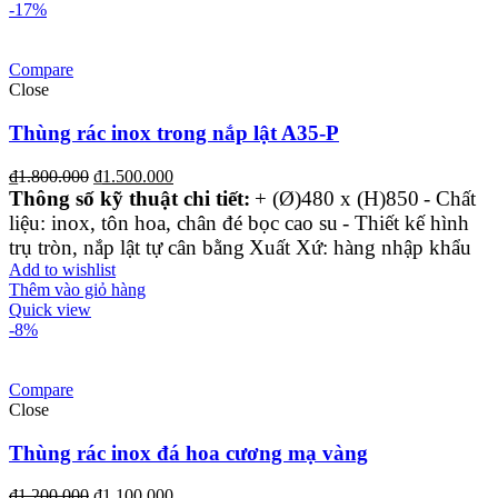
-17%
Compare
Close
Thùng rác inox trong nắp lật A35-P
₫
1.800.000
₫
1.500.000
Thông số kỹ thuật chi tiết:
+ (Ø)480 x (H)850
- Chất
liệu: inox, tôn hoa, chân đé bọc cao su
- Thiết kế hình
trụ tròn, nắp lật tự cân bằng
Xuất Xứ: hàng nhập khẩu
Add to wishlist
Thêm vào giỏ hàng
Quick view
-8%
Compare
Close
Thùng rác inox đá hoa cương mạ vàng
₫
1.200.000
₫
1.100.000