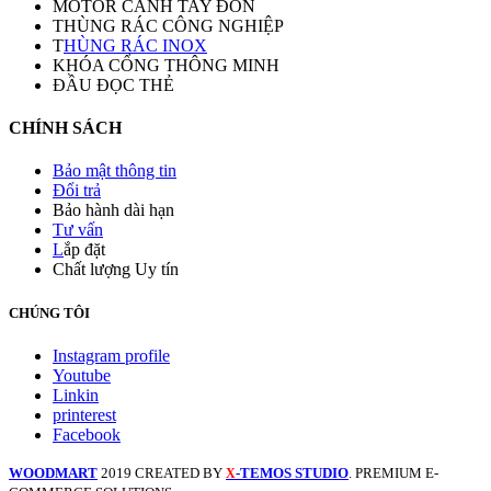
MOTOR CÁNH TAY ĐÒN
THÙNG RÁC CÔNG NGHIỆP
T
HÙNG RÁC INOX
KHÓA CỔNG THÔNG MINH
ĐẦU ĐỌC THẺ
CHÍNH SÁCH
Bảo mật thông tin
Đổi trả
Bảo hành dài hạn
Tư vấn
L
ắp đặt
Chất lượng Uy tín
CHÚNG TÔI
Instagram profile
Youtube
Linkin
printerest
Facebook
WOODMART
2019 CREATED BY
-TEMOS STUDIO
. PREMIUM E-
X