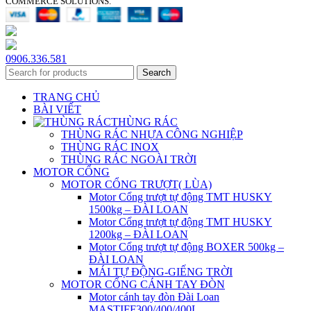
COMMERCE SOLUTIONS.
0906.336.581
Search
TRANG CHỦ
BÀI VIẾT
THÙNG RÁC
THÙNG RÁC NHỰA CÔNG NGHIỆP
THÙNG RÁC INOX
THÙNG RÁC NGOÀI TRỜI
MOTOR CỔNG
MOTOR CỔNG TRƯỢT( LÙA)
Motor Cổng trượt tự động TMT HUSKY
1500kg – ĐÀI LOAN
Motor Cổng trượt tự động TMT HUSKY
1200kg – ĐÀI LOAN
Motor Cổng trượt tự động BOXER 500kg –
ĐÀI LOAN
MÁI TỰ ĐỘNG-GIẾNG TRỜI
MOTOR CỔNG CÁNH TAY ĐÒN
Motor cánh tay đòn Đài Loan
MASTIFF300/400/400L