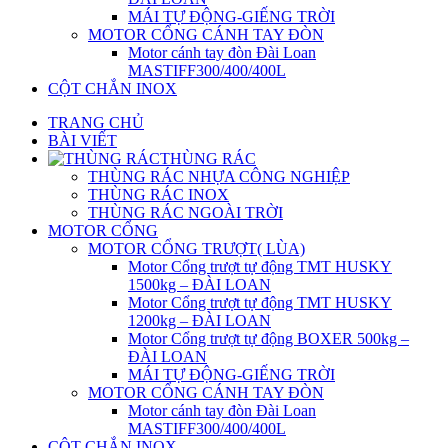
MÁI TỰ ĐỘNG-GIẾNG TRỜI
MOTOR CỔNG CÁNH TAY ĐÒN
Motor cánh tay đòn Đài Loan
MASTIFF300/400/400L
CỘT CHẮN INOX
TRANG CHỦ
BÀI VIẾT
THÙNG RÁC
THÙNG RÁC NHỰA CÔNG NGHIỆP
THÙNG RÁC INOX
THÙNG RÁC NGOÀI TRỜI
MOTOR CỔNG
MOTOR CỔNG TRƯỢT( LÙA)
Motor Cổng trượt tự động TMT HUSKY
1500kg – ĐÀI LOAN
Motor Cổng trượt tự động TMT HUSKY
1200kg – ĐÀI LOAN
Motor Cổng trượt tự động BOXER 500kg –
ĐÀI LOAN
MÁI TỰ ĐỘNG-GIẾNG TRỜI
MOTOR CỔNG CÁNH TAY ĐÒN
Motor cánh tay đòn Đài Loan
MASTIFF300/400/400L
CỘT CHẮN INOX