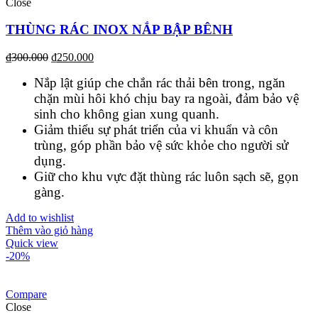
Close
THÙNG RÁC INOX NẮP BẬP BÊNH
₫
300.000
₫
250.000
Nắp lật giúp che chắn rác thải bên trong, ngăn
chặn mùi hôi khó chịu bay ra ngoài, đảm bảo vệ
sinh cho không gian xung quanh.
Giảm thiểu sự phát triển của vi khuẩn và côn
trùng, góp phần bảo vệ sức khỏe cho người sử
dụng.
Giữ cho khu vực đặt thùng rác luôn sạch sẽ, gọn
gàng.
Add to wishlist
Thêm vào giỏ hàng
Quick view
-20%
Compare
Close