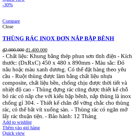
-30%
Compare
Close
THÙNG RÁC INOX ĐƠN NẮP BẬP BÊNH
₫
2.000.000
₫
1.400.000
- Chất liệu: Khung bằng thép phun sơn tĩnh điện
- Kích
thước: (DxRxC) 450 x 480 x 890mm
- Màu sắc: Đỏ
nâu hoặc màu xanh dương. Có thể đặt hàng theo yêu
cầu
- Ruột thùng được làm bằng chất liệu nhựa
composite, chất liệu bền, chống chịu được thời tiết và
nhiệt độ cao
- Thùng đựng rác cũng được thiết kế chỗ
bỏ rác có nắp che với kiểu bập bênh, nắp thùng là inox
chống gỉ 304.
- Thiết kế chân đế vững chắc cho thùng
rác, có thể bắt vít xuống sàn.
- Thùng rác có ngăn mở
lấy rác thuận tiện.
- Bảo hành: 12 Tháng
Add to wishlist
Thêm vào giỏ hàng
Quick view