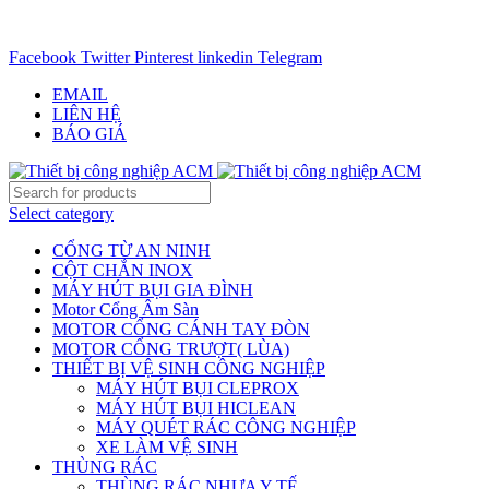
CHUYÊN CUNG CẤP THIẾT BỊ CÔNG NGIỆP TRÊN
TOÀN QUỐC - 0906.336.581
Facebook
Twitter
Pinterest
linkedin
Telegram
EMAIL
LIÊN HỆ
BÁO GIÁ
Select category
CỔNG TỪ AN NINH
CỘT CHẮN INOX
MÁY HÚT BỤI GIA ĐÌNH
Motor Cổng Âm Sàn
MOTOR CỔNG CÁNH TAY ĐÒN
MOTOR CỔNG TRƯỢT( LÙA)
THIẾT BỊ VỆ SINH CÔNG NGHIỆP
MÁY HÚT BỤI CLEPROX
MÁY HÚT BỤI HICLEAN
MÁY QUÉT RÁC CÔNG NGHIỆP
XE LÀM VỆ SINH
THÙNG RÁC
THÙNG RÁC NHỰA Y TẾ