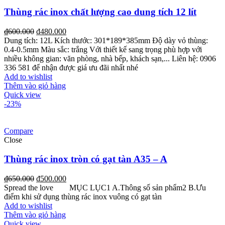
Thùng rác inox chất lượng cao dung tích 12 lít
₫
600.000
₫
480.000
Dung tích: 12L
Kích thước: 301*189*385mm
Độ dày vỏ thùng:
0.4-0.5mm
Màu sắc: trắng
Với thiết kế sang trọng phù hợp với
nhiều không gian: văn phòng, nhà bếp, khách sạn,...
Liên hệ: 0906
336 581 để nhận được giá ưu đãi nhất nhé
Add to wishlist
Thêm vào giỏ hàng
Quick view
-23%
Compare
Close
Thùng rác inox tròn có gạt tàn A35 – A
₫
650.000
₫
500.000
Spread the love MỤC LỤC1 A.Thông số sản phẩm2 B.Ưu
điểm khi sử dụng thùng rác inox vuông có gạt tàn
Add to wishlist
Thêm vào giỏ hàng
Quick view