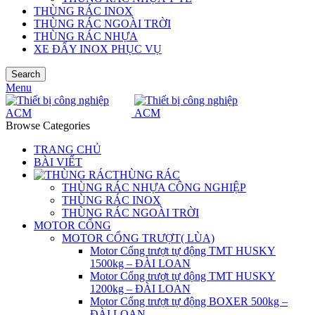
THÙNG RÁC INOX
THÙNG RÁC NGOÀI TRỜI
THÙNG RÁC NHỰA
XE ĐẨY INOX PHỤC VỤ
Search
Menu
Browse Categories
TRANG CHỦ
BÀI VIẾT
THÙNG RÁC
THÙNG RÁC NHỰA CÔNG NGHIỆP
THÙNG RÁC INOX
THÙNG RÁC NGOÀI TRỜI
MOTOR CỔNG
MOTOR CỔNG TRƯỢT( LÙA)
Motor Cổng trượt tự động TMT HUSKY
1500kg – ĐÀI LOAN
Motor Cổng trượt tự động TMT HUSKY
1200kg – ĐÀI LOAN
Motor Cổng trượt tự động BOXER 500kg –
ĐÀI LOAN