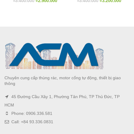
₫
2.900.000
₫
3.200.000
₫
3.400.000
₫
3.400.000
Chuyên cung cấp thùng rác, motor cổng tự động, thiết bị giao
thông
45 Đường Cầu Xây 1, Phường Tân Phú, TP Thủ Đức, TP
HCM
Phone: 0906.336.581
Call: +84 93.336.0831