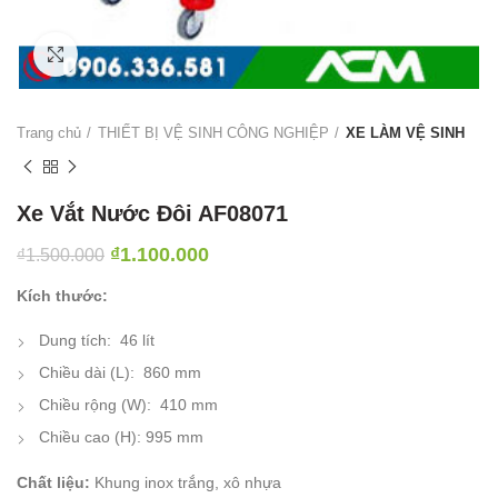
Click to enlarge
Trang chủ
THIẾT BỊ VỆ SINH CÔNG NGHIỆP
XE LÀM VỆ SINH
Xe Vắt Nước Đôi AF08071
₫
1.100.000
₫
1.500.000
Kích thước:
Dung tích: 46 lít
Chiều dài (L): 860 mm
Chiều rộng (W): 410 mm
Chiều cao (H): 995 mm
Chất liệu:
Khung inox trắng, xô nhựa