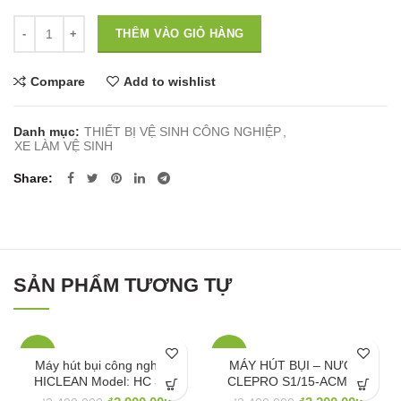
Số lượng
THÊM VÀO GIỎ HÀNG
Compare
Add to wishlist
Danh mục:
THIẾT BỊ VỆ SINH CÔNG NGHIỆP
,
XE LÀM VỆ SINH
Share
SẢN PHẨM TƯƠNG TỰ
-15%
-6%
Máy hút bụi công nghiệp
MÁY HÚT BỤI – NƯỚC
HICLEAN Model: HC 301
CLEPRO S1/15-ACM-03