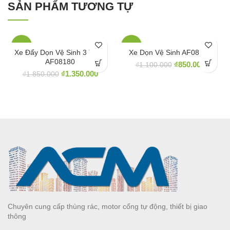
SẢN PHẨM TƯƠNG TỰ
-27%
-23%
Xe Đẩy Dọn Vệ Sinh 3 Tầng
Xe Dọn Vệ Sinh AF08080
AF08180
₫
850.000
₫
1.100.000
₫
1.350.000
₫
1.850.000
Chuyên cung cấp thùng rác, motor cổng tự động, thiết bị giao
thông