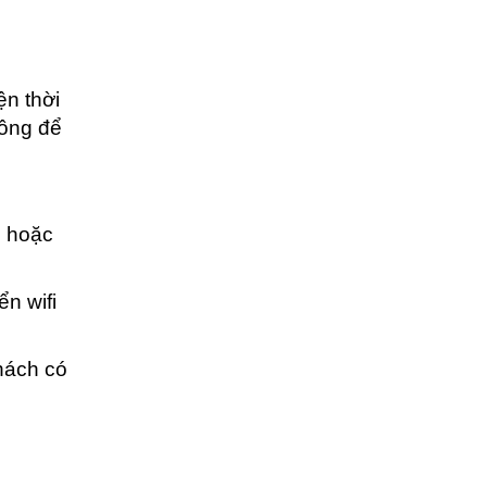
ện thời
hông để
c hoặc
n wifi
khách có