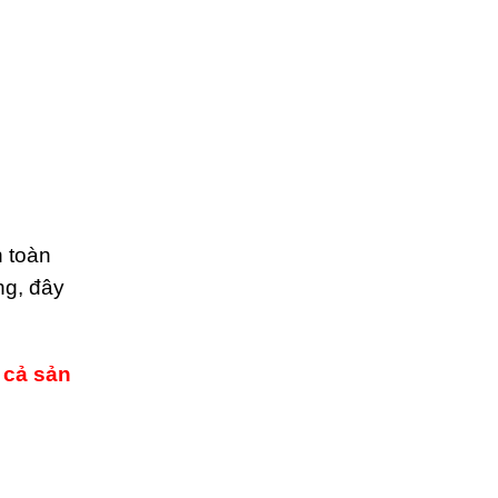
n toàn
ng, đây
 cả sản