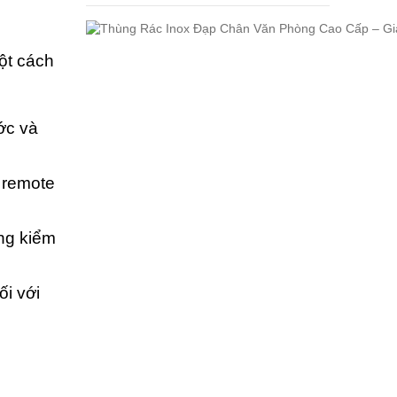
ột cách
ớc và
à remote
ng kiểm
ối với