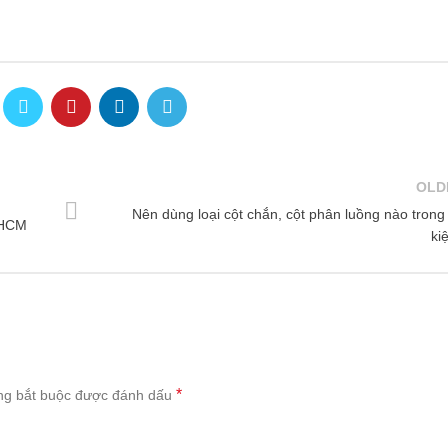
OLD
Nên dùng loại cột chắn, cột phân luồng nào trong
P HCM
ki
*
ng bắt buộc được đánh dấu