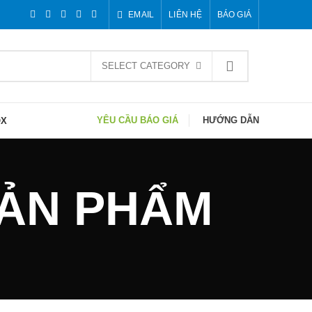
EMAIL
LIÊN HỆ
BÁO GIÁ
SELECT CATEGORY
YÊU CẦU BÁO GIÁ
HƯỚNG DẪN
OX
 SẢN PHẨM