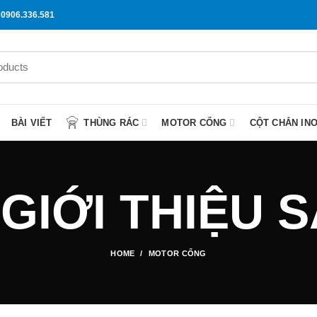
0906.336.581
BÀI VIẾT
THÙNG RÁC
MOTOR CỔNG
CỘT CHẮN IN
 GIỚI THIỆU
HOME
MOTOR CỔNG