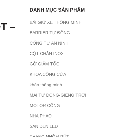
DANH MỤC SẢN PHẨM
BÃI GIỮ XE THÔNG MINH
T –
BARRIER TỰ ĐỘNG
CỔNG TỪ AN NINH
CỘT CHẮN INOX
GỜ GIẢM TỐC
KHÓA CỔNG CỬA
khóa thông minh
MÁI TỰ ĐỘNG-GIẾNG TRỜI
MOTOR CỔNG
NHÀ PHAO
SÀN ĐÈN LED
THANG NHÔM RÚT