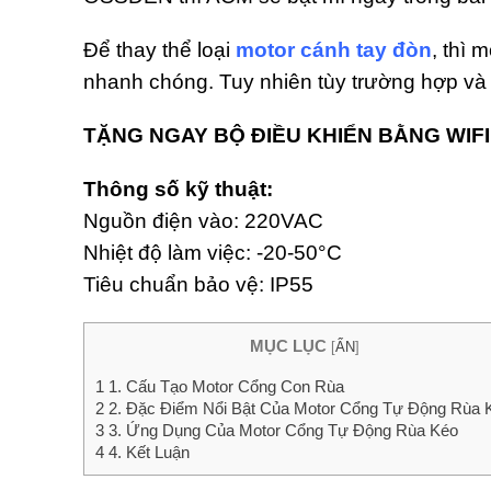
Để thay thể loại
motor cánh tay đòn
, thì 
nhanh chóng. Tuy nhiên tùy trường hợp và n
TẶNG NGAY BỘ ĐIỀU KHIỂN BẰNG WIFI
Thông số kỹ thuật:
Nguồn điện vào: 220VAC
Nhiệt độ làm việc: -20-50°C
Tiêu chuẩn bảo vệ: IP55
MỤC LỤC
[
ẨN
]
1
1. Cấu Tạo Motor Cổng Con Rùa
2
2. Đặc Điểm Nổi Bật Của Motor Cổng Tự Động Rùa 
3
3. Ứng Dụng Của Motor Cổng Tự Động Rùa Kéo
4
4. Kết Luận