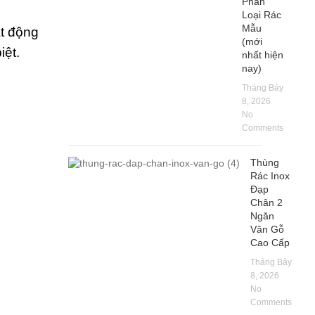
Phân
Loại Rác
Mẫu
ạt động
(mới
iệt.
nhất hiện
nay)
Tháng Bảy
8, 2026
No
Comments
Thùng
Rác Inox
Đạp
Chân 2
Ngăn
Vân Gỗ
Cao Cấp
Tháng Bảy
8, 2026
No
Comments