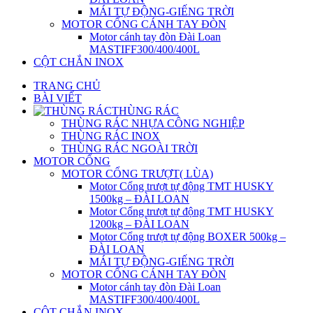
MÁI TỰ ĐỘNG-GIẾNG TRỜI
MOTOR CỔNG CÁNH TAY ĐÒN
Motor cánh tay đòn Đài Loan
MASTIFF300/400/400L
CỘT CHẮN INOX
TRANG CHỦ
BÀI VIẾT
THÙNG RÁC
THÙNG RÁC NHỰA CÔNG NGHIỆP
THÙNG RÁC INOX
THÙNG RÁC NGOÀI TRỜI
MOTOR CỔNG
MOTOR CỔNG TRƯỢT( LÙA)
Motor Cổng trượt tự động TMT HUSKY
1500kg – ĐÀI LOAN
Motor Cổng trượt tự động TMT HUSKY
1200kg – ĐÀI LOAN
Motor Cổng trượt tự động BOXER 500kg –
ĐÀI LOAN
MÁI TỰ ĐỘNG-GIẾNG TRỜI
MOTOR CỔNG CÁNH TAY ĐÒN
Motor cánh tay đòn Đài Loan
MASTIFF300/400/400L
CỘT CHẮN INOX