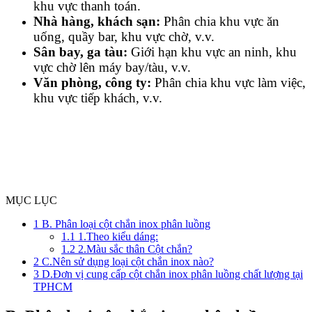
khu vực thanh toán.
Nhà hàng, khách sạn:
Phân chia khu vực ăn
uống, quầy bar, khu vực chờ, v.v.
Sân bay, ga tàu:
Giới hạn khu vực an ninh, khu
vực chờ lên máy bay/tàu, v.v.
Văn phòng, công ty:
Phân chia khu vực làm việc,
khu vực tiếp khách, v.v.
MỤC LỤC
1
B. Phân loại cột chắn inox phân luồng
1.1
1.Theo kiểu dáng:
1.2
2.Màu sắc thân Cột chắn?
2
C.Nên sử dụng loại cột chắn inox nào?
3
D.Đơn vị cung cấp cột chắn inox phân luồng chất lượng tại
TPHCM