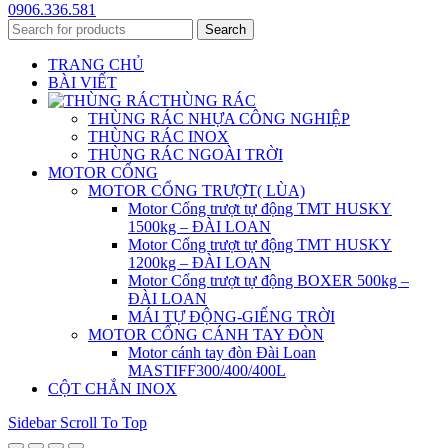
0906.336.581
Search
TRANG CHỦ
BÀI VIẾT
THÙNG RÁC
THÙNG RÁC NHỰA CÔNG NGHIỆP
THÙNG RÁC INOX
THÙNG RÁC NGOÀI TRỜI
MOTOR CỔNG
MOTOR CỔNG TRƯỢT( LÙA)
Motor Cổng trượt tự động TMT HUSKY
1500kg – ĐÀI LOAN
Motor Cổng trượt tự động TMT HUSKY
1200kg – ĐÀI LOAN
Motor Cổng trượt tự động BOXER 500kg –
ĐÀI LOAN
MÁI TỰ ĐỘNG-GIẾNG TRỜI
MOTOR CỔNG CÁNH TAY ĐÒN
Motor cánh tay đòn Đài Loan
MASTIFF300/400/400L
CỘT CHẮN INOX
Sidebar
Scroll To Top