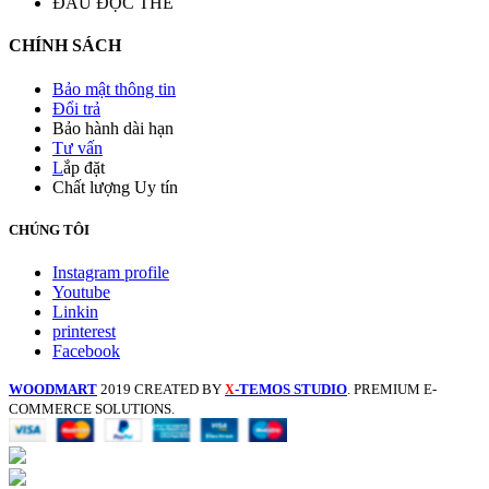
ĐẦU ĐỌC THẺ
CHÍNH SÁCH
Bảo mật thông tin
Đổi trả
Bảo hành dài hạn
Tư vấn
L
ắp đặt
Chất lượng Uy tín
CHÚNG TÔI
Instagram profile
Youtube
Linkin
printerest
Facebook
WOODMART
2019 CREATED BY
-TEMOS STUDIO
. PREMIUM E-
X
COMMERCE SOLUTIONS.