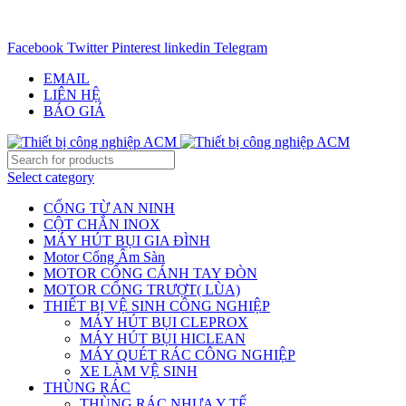
CHUYÊN CUNG CẤP THIẾT BỊ CÔNG NGIỆP TRÊN
TOÀN QUỐC - 0906.336.581
Facebook
Twitter
Pinterest
linkedin
Telegram
EMAIL
LIÊN HỆ
BÁO GIÁ
Select category
CỔNG TỪ AN NINH
CỘT CHẮN INOX
MÁY HÚT BỤI GIA ĐÌNH
Motor Cổng Âm Sàn
MOTOR CỔNG CÁNH TAY ĐÒN
MOTOR CỔNG TRƯỢT( LÙA)
THIẾT BỊ VỆ SINH CÔNG NGHIỆP
MÁY HÚT BỤI CLEPROX
MÁY HÚT BỤI HICLEAN
MÁY QUÉT RÁC CÔNG NGHIỆP
XE LÀM VỆ SINH
THÙNG RÁC
THÙNG RÁC NHỰA Y TẾ