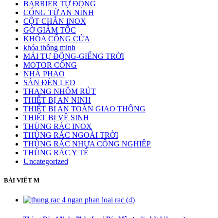
BARRIER TỰ ĐỘNG
CỔNG TỪ AN NINH
CỘT CHẮN INOX
GỜ GIẢM TỐC
KHÓA CỔNG CỬA
khóa thông minh
MÁI TỰ ĐỘNG-GIẾNG TRỜI
MOTOR CỔNG
NHÀ PHAO
SÀN ĐÈN LED
THANG NHÔM RÚT
THIẾT BỊ AN NINH
THIẾT BỊ AN TOÀN GIAO THÔNG
THIẾT BỊ VỆ SINH
THÙNG RÁC INOX
THÙNG RÁC NGOÀI TRỜI
THÙNG RÁC NHỰA CÔNG NGHIỆP
THÙNG RÁC Y TẾ
Uncategorized
BÀI VIẾT M