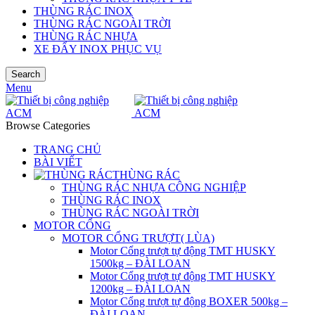
THÙNG RÁC INOX
THÙNG RÁC NGOÀI TRỜI
THÙNG RÁC NHỰA
XE ĐẨY INOX PHỤC VỤ
Search
Menu
Browse Categories
TRANG CHỦ
BÀI VIẾT
THÙNG RÁC
THÙNG RÁC NHỰA CÔNG NGHIỆP
THÙNG RÁC INOX
THÙNG RÁC NGOÀI TRỜI
MOTOR CỔNG
MOTOR CỔNG TRƯỢT( LÙA)
Motor Cổng trượt tự động TMT HUSKY
1500kg – ĐÀI LOAN
Motor Cổng trượt tự động TMT HUSKY
1200kg – ĐÀI LOAN
Motor Cổng trượt tự động BOXER 500kg –
ĐÀI LOAN