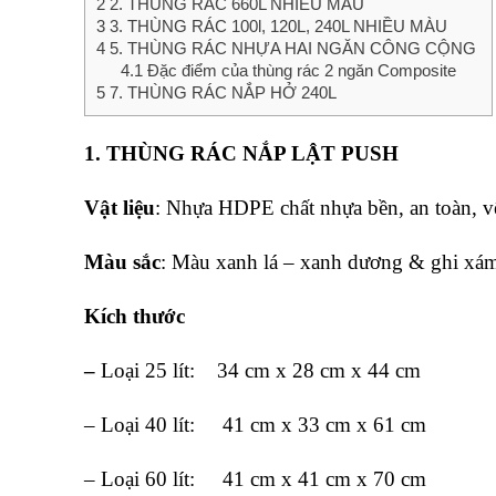
2
2. THÙNG RÁC 660L NHIỀU MÀU
3
3. THÙNG RÁC 100l, 120L, 240L NHIỀU MÀU
4
5. THÙNG RÁC NHỰA HAI NGĂN CÔNG CỘNG
4.1
Đặc điểm của thùng rác 2 ngăn Composite
5
7. THÙNG RÁC NẮP HỞ 240L
1. THÙNG RÁC NẮP LẬT
PUSH
Vật liệu
: Nhựa HDPE chất nhựa bền, an toàn, 
Màu sắc
: Màu xanh lá – xanh dương & ghi xá
Kích thước
–
Loại 25 lít: 34 cm x 28 cm x 44 cm
– Loại 40 lít: 41 cm x 33 cm x 61 cm
– Loại 60 lít: 41 cm x 41 cm x 70 cm