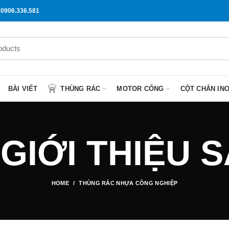
0906.336.581
BÀI VIẾT
THÙNG RÁC
MOTOR CỔNG
CỘT CHẮN IN
 GIỚI THIỆU
HOME
THÙNG RÁC NHỰA CÔNG NGHIỆP