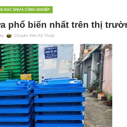
G RÁC NHỰA CÔNG NGHIỆP
 phổ biến nhất trên thị trư
 by
Chuyên Viên Kỹ Thuật