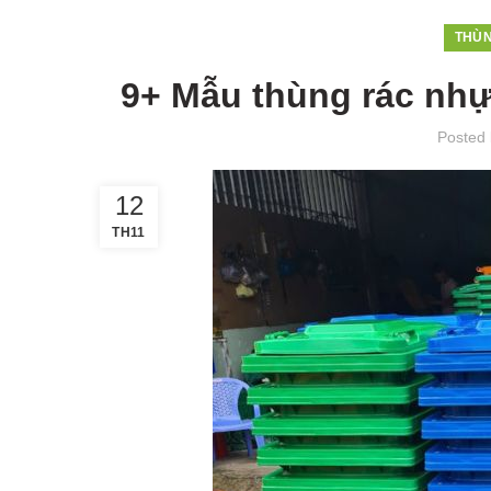
THÙN
9+ Mẫu thùng rác nhựa
Posted
12
TH11