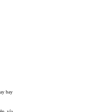
hay bay
ên, vỉa