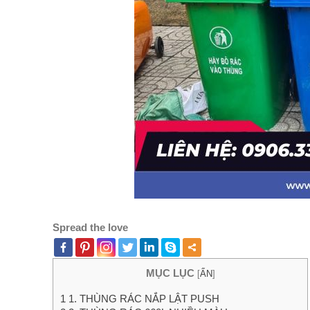
Spread the love
MỤC LỤC
[
ẨN
]
1
1. THÙNG RÁC NẮP LẬT PUSH