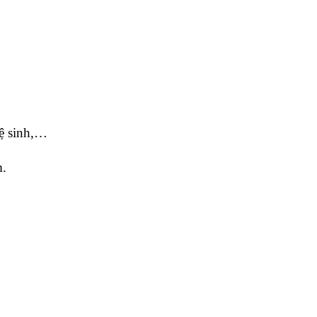
vệ sinh,…
m.