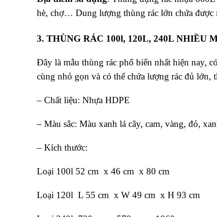
hè, chợ… Dung lượng thùng rác lớn chứa được n
3. THÙNG RÁC 100l, 120L, 240L NHIỀU 
Đây là mẫu thùng rác phổ biến nhất hiện nay, có
cùng nhỏ gọn và có thể chứa lượng rác đủ lớn, 
– Chất liệu: Nhựa HDPE
– Màu sắc: Màu xanh lá cây, cam, vàng, đỏ, xa
– Kích thước:
Loại 100l
52 cm x 46 cm x 80 cm
Loại 120l L 55 cm x W 49 cm x H 93 cm