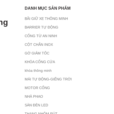
DANH MỤC SẢN PHẨM
BÃI GIỮ XE THÔNG MINH
ờng
BARRIER TỰ ĐỘNG
CỔNG TỪ AN NINH
CỘT CHẮN INOX
GỜ GIẢM TỐC
KHÓA CỔNG CỬA
khóa thông minh
MÁI TỰ ĐỘNG-GIẾNG TRỜI
MOTOR CỔNG
NHÀ PHAO
SÀN ĐÈN LED
THANG NHÔM RÚT