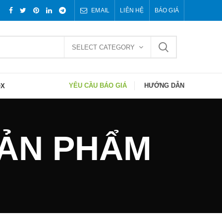
EMAIL
LIÊN HỆ
BÁO GIÁ
SELECT CATEGORY
YÊU CẦU BÁO GIÁ
HƯỚNG DẪN
OX
 SẢN PHẨM