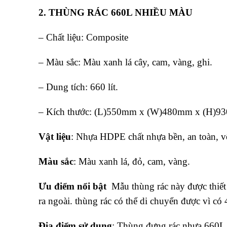
2. THÙNG RÁC 660L NHIỀU MÀU
– Chất liệu: Composite
– Màu sắc: Màu xanh lá cây, cam, vàng, ghi.
– Dung tích: 660 lít.
– Kích thước: (L)550mm x (W)480mm x (H)
Vật liệu
: Nhựa HDPE chất nhựa bền, an toàn, 
Màu sắc
: Màu xanh lá, đỏ, cam, vàng.
Ưu điểm nổi bật
Mẫu thùng rác này được thiết 
ra ngoài. thùng rác có thể di chuyển được vì có
Địa điểm sử dụng
: Thùng đựng rác nhựa 660L n