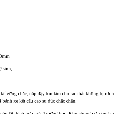
930mm
vệ sinh,…
kế vững chắc, nắp đậy kín làm cho rác thải không bị rơi 
 4 bánh xe kết cấu cao su đúc chắc chắn.
ắp lật thích hợp với: Trường học, Khu chung cư, công vi