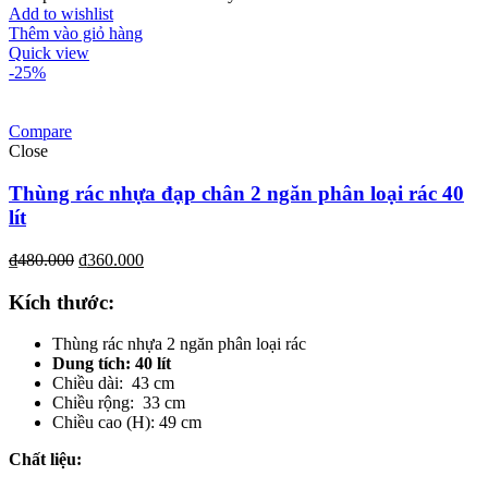
Add to wishlist
Thêm vào giỏ hàng
Quick view
-25%
Compare
Close
Thùng rác nhựa đạp chân 2 ngăn phân loại rác 40
lít
₫
480.000
₫
360.000
Kích th
ước
:
Thùng rác nhựa 2 ngăn phân loại rác
Dung tích: 40 lít
Chiều dài: 43 cm
Chiều rộng: 33 cm
Chiều cao (H): 49 cm
Chất liệu
: