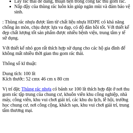
Lấy rác thải dễ dàng, thuận tiện trong công tác thu gom rác.
Nắp đậy của thùng rác luôn kín giúp ngăn mùi và đảm bảo vệ
sinh.
: Thùng rác nhựa được làm từ chất liệu nhựa HDPE có khả năng
chống ăn mòn, chịu được lựa va đạp, có độ đàn hồi tốt. Với thiết kế
đẹp chất lượng tốt sản phẩm được nhiều bệnh viện, trung tâm y tế
sử dụng.
Với thiết kế nhỏ gọn rất thích hợp sử dụng cho các hộ gia đình để
không mất nhiều thời gian thu gom rác thải.
Thông số kĩ thuật:
Dung tích: 100 lít
Kích thước: 52 cmx 46 cm x 80 cm
Vị trí đặt;
Thùng rác nhựa
có bánh xe 100 lít thích hợp đặt ở nơi thu
gom rác tập trung của chung cư, khuôn viên khu công nghiệp, nhà
máy, công viên, khu vui chơi giải trí, các khu du lịch, lễ hội, trường
học chung cư, nơi công cộng, khách sạn, khu vui chơi giải trí, trung
tâm thương mại.