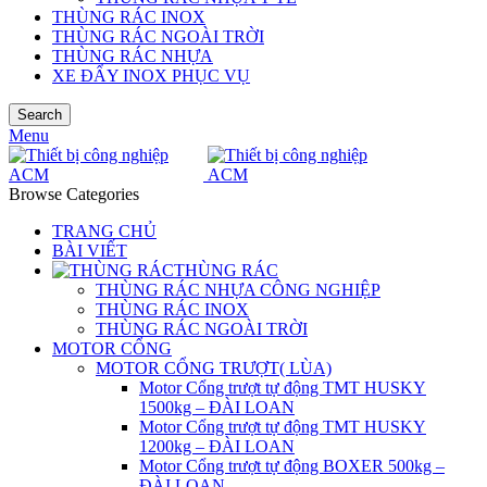
THÙNG RÁC INOX
THÙNG RÁC NGOÀI TRỜI
THÙNG RÁC NHỰA
XE ĐẨY INOX PHỤC VỤ
Search
Menu
Browse Categories
TRANG CHỦ
BÀI VIẾT
THÙNG RÁC
THÙNG RÁC NHỰA CÔNG NGHIỆP
THÙNG RÁC INOX
THÙNG RÁC NGOÀI TRỜI
MOTOR CỔNG
MOTOR CỔNG TRƯỢT( LÙA)
Motor Cổng trượt tự động TMT HUSKY
1500kg – ĐÀI LOAN
Motor Cổng trượt tự động TMT HUSKY
1200kg – ĐÀI LOAN
Motor Cổng trượt tự động BOXER 500kg –
ĐÀI LOAN