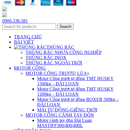
0906.336.581
Search
TRANG CHỦ
BÀI VIẾT
THÙNG RÁC
THÙNG RÁC NHỰA CÔNG NGHIỆP
THÙNG RÁC INOX
THÙNG RÁC NGOÀI TRỜI
MOTOR CỔNG
MOTOR CỔNG TRƯỢT( LÙA)
Motor Cổng trượt tự động TMT HUSKY
1500kg – ĐÀI LOAN
Motor Cổng trượt tự động TMT HUSKY
1200kg – ĐÀI LOAN
Motor Cổng trượt tự động BOXER 500kg –
ĐÀI LOAN
MÁI TỰ ĐỘNG-GIẾNG TRỜI
MOTOR CỔNG CÁNH TAY ĐÒN
Motor cánh tay đòn Đài Loan
MASTIFF300/400/400L