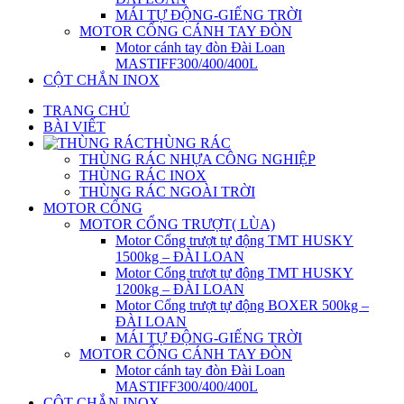
MÁI TỰ ĐỘNG-GIẾNG TRỜI
MOTOR CỔNG CÁNH TAY ĐÒN
Motor cánh tay đòn Đài Loan
MASTIFF300/400/400L
CỘT CHẮN INOX
TRANG CHỦ
BÀI VIẾT
THÙNG RÁC
THÙNG RÁC NHỰA CÔNG NGHIỆP
THÙNG RÁC INOX
THÙNG RÁC NGOÀI TRỜI
MOTOR CỔNG
MOTOR CỔNG TRƯỢT( LÙA)
Motor Cổng trượt tự động TMT HUSKY
1500kg – ĐÀI LOAN
Motor Cổng trượt tự động TMT HUSKY
1200kg – ĐÀI LOAN
Motor Cổng trượt tự động BOXER 500kg –
ĐÀI LOAN
MÁI TỰ ĐỘNG-GIẾNG TRỜI
MOTOR CỔNG CÁNH TAY ĐÒN
Motor cánh tay đòn Đài Loan
MASTIFF300/400/400L
CỘT CHẮN INOX