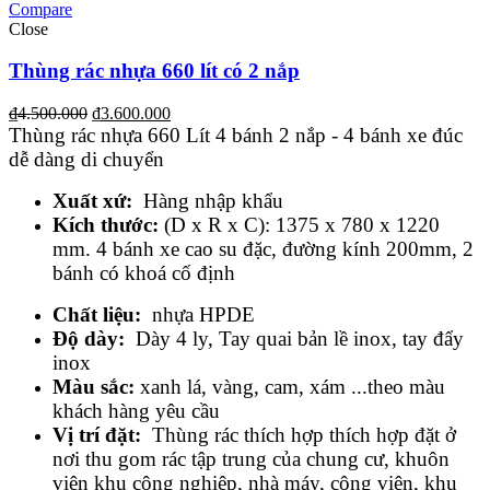
Compare
Close
Thùng rác nhựa 660 lít có 2 nắp
₫
4.500.000
₫
3.600.000
Thùng rác nhựa 660 Lít 4 bánh 2 nắp -
4 bánh xe đúc
dễ dàng di chuyển
Xuất xứ:
Hàng nhập khẩu
Kích thước:
(D x R x C): 1375 x 780 x 1220
mm.
4 bánh xe cao su đặc, đường kính 200mm, 2
bánh có khoá cố định
Chất liệu:
nhựa HPDE
Độ dày:
Dày 4 ly,
Tay quai bản lề inox, tay đẩy
inox
Màu sắc:
xanh lá, vàng, cam, xám ...theo màu
khách hàng yêu cầu
Vị trí đặt:
Thùng rác thích hợp thích hợp đặt ở
nơi thu gom rác tập trung của chung cư, khuôn
viên khu công nghiệp, nhà máy, công viên, khu