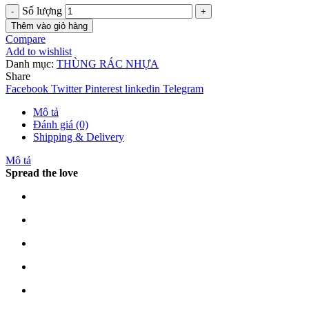
Số lượng
Thêm vào giỏ hàng
Compare
Add to wishlist
Danh mục:
THÙNG RÁC NHỰA
Share
Facebook
Twitter
Pinterest
linkedin
Telegram
Mô tả
Đánh giá (0)
Shipping & Delivery
Mô tả
Spread the love