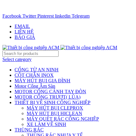
CHUYÊN CUNG CẤP THIẾT BỊ CÔNG NGIỆP TRÊN
TOÀN QUỐC - 0906.336.581
Facebook
Twitter
Pinterest
linkedin
Telegram
EMAIL
LIÊN HỆ
BÁO GIÁ
Select category
CỔNG TỪ AN NINH
CỘT CHẮN INOX
MÁY HÚT BỤI GIA ĐÌNH
Motor Cổng Âm Sàn
MOTOR CỔNG CÁNH TAY ĐÒN
MOTOR CỔNG TRƯỢT( LÙA)
THIẾT BỊ VỆ SINH CÔNG NGHIỆP
MÁY HÚT BỤI CLEPROX
MÁY HÚT BỤI HICLEAN
MÁY QUÉT RÁC CÔNG NGHIỆP
XE LÀM VỆ SINH
THÙNG RÁC
THÙNG RÁC NHỰA Y TẾ