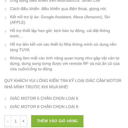
Ứng dụng điều khiển trên Android/IOS: Smart Life
Cách điều khiển: điều khiển qua điện thoại, giọng nói
Kết nối trợ lý ảo: Google Assistant, Alexa (Amazon), Siri
(APPLE)
Hỗ trợ thiết lập hẹn giờ, kịch bản tự động, cài đặt thông
minh…
Hỗ trợ liên kết với các thiết bị Nhà thông minh sử dụng nền
tảng TUYA
Không làm mất các tính năng quan trọng như gặp vật cản tự
dừng, dùng song song được với remote RF và nút ấn cũ của
cửa cuốn/cổng tự động
QUÝ KHÁCH VUI LÒNG KIỂM TRA KỸ LOẠI GIÁC CẮM MOTOR
NHÀ MÌNH TRƯỚC KHI MUA NHÉ!
GIÁC MOTOR 6 CHÂN CHỌN LOẠI 6
GIÁC MOTOR 8 CHÂN CHỌN LOẠI 8
Số lượng
THÊM VÀO GIỎ HÀNG