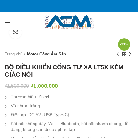
Click to enlarge
-33%
Trang chủ
Motor Cổng Âm Sàn
BỘ ĐIỀU KHIỂN CỔNG TỪ XA LT5X KÈM
GIẮC NỐI
₫
1.000.000
₫
1.500.000
Thương hiệu: Zitech
Vỏ nhựa: trắng
Điện áp: DC 5V (USB Type-C)
Kết nối không dây: Wifi – Bluetooth, kết nối nhanh chóng, dễ
dàng, không cần đi dây phức tạp