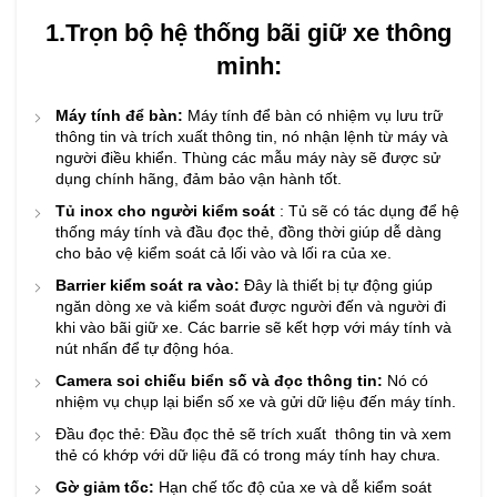
1.
Trọn bộ hệ thống bãi giữ xe thông
minh:
Máy tính để bàn:
Máy tính để bàn có nhiệm vụ lưu trữ
thông tin và trích xuất thông tin, nó nhận lệnh từ máy và
người điều khiển. Thùng các mẫu máy này sẽ được sử
dụng chính hãng, đảm bảo vận hành tốt.
Tủ inox cho người kiểm soát
: Tủ sẽ có tác dụng để hệ
thống máy tính và đầu đọc thẻ, đồng thời giúp dễ dàng
cho bảo vệ kiểm soát cả lối vào và lối ra của xe.
Barrier kiểm soát ra vào:
Đây là thiết bị tự động giúp
ngăn dòng xe và kiểm soát được người đến và người đi
khi vào bãi giữ xe. Các barrie sẽ kết hợp với máy tính và
nút nhấn để tự động hóa.
Camera soi chiếu biển số và đọc thông tin:
Nó có
nhiệm vụ chụp lại biển số xe và gửi dữ liệu đến máy tính.
Đầu đọc thẻ: Đầu đọc thẻ sẽ trích xuất thông tin và xem
thẻ có khớp với dữ liệu đã có trong máy tính hay chưa.
Gờ giảm tốc:
Hạn chế tốc độ của xe và dễ kiểm soát