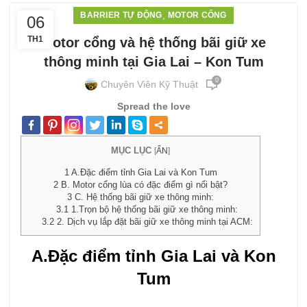
,
BARRIER TỰ ĐỘNG
MOTOR CỔNG
06
TH1
Motor cổng và hệ thống bãi giữ xe
thông minh tại Gia Lai – Kon Tum
0
Chuyên Viên Kỹ Thuật
Spread the love
MỤC LỤC
[
ẨN
]
1
A.Đặc điểm tỉnh Gia Lai và Kon Tum
2
B. Motor cổng lùa có đặc điểm gì nổi bật?
3
C. Hệ thống bãi giữ xe thông minh:
3.1
1.Trọn bộ hệ thống bãi giữ xe thông minh:
3.2
2. Dịch vụ lắp đặt bãi giữ xe thông minh tại ACM:
A.Đặc điểm tỉnh Gia Lai và Kon
Tum