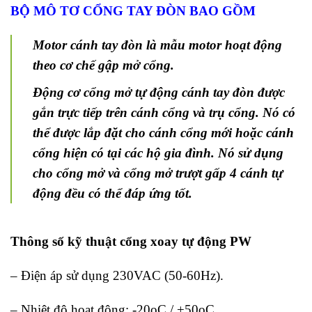
háng Bảy
BỘ MÔ TƠ CỔNG TAY ĐÒN BAO GỒM
, 2026
o
omments
Motor cánh tay đòn là mẫu motor hoạt động
theo cơ chế gập mở cổng.
T
Rá
Động cơ cổng mở tự động cánh tay đòn được
Đ
gắn trực tiếp trên cánh cổng và trụ cổng. Nó có
C
V
thể được lắp đặt cho cánh cổng mới hoặc cánh
P
cổng hiện có tại các hộ gia đình. Nó sử dụng
C
– 
cho cổng mở và cổng mở trượt gấp 4 cánh tự
P
động đều có thể đáp ứng tốt.
G
K
G
L
Thông số kỹ thuật cổng xoay tự động PW
L
S
– Điện áp sử dụng 230VAC (50-60Hz).
Đ
Th
– Nhiệt độ hoạt động: -20oC / +50oC
Sá