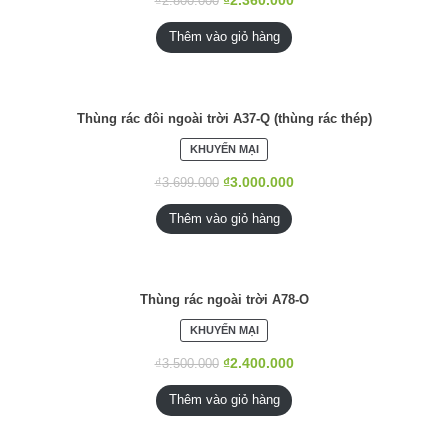
₫
2.360.000
₫
2.800.000
GIẢM
GIÁ
Thêm vào giỏ hàng
Thùng rác đôi ngoài trời A37-Q (thùng rác thép)
SẢN
KHUYẾN MẠI
PHẨM
ĐANG
₫
3.000.000
₫
3.699.000
GIẢM
GIÁ
Thêm vào giỏ hàng
Thùng rác ngoài trời A78-O
SẢN
KHUYẾN MẠI
PHẨM
ĐANG
₫
2.400.000
₫
3.500.000
GIẢM
GIÁ
Thêm vào giỏ hàng