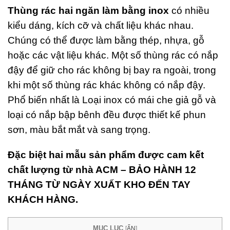
Thùng rác hai ngăn làm bằng inox
có nhiều
ùng
 4
kiểu dáng, kích cỡ và chất liệu khác nhau.
ăn
Chúng có thể được làm bằng thép, nhựa, gỗ
ân
i Rác
hoặc các vật liệu khác. Một số thùng rác có nắp
u
đậy để giữ cho rác không bị bay ra ngoài, trong
i
t hiện
khi một số thùng rác khác không có nắp đậy.
)
Phổ biến nhất là Loại inox có mái che giả gỗ và
ng Bảy
loại có nắp bập bênh đều được thiết kế phun
2026
sơn, màu bắt mắt và sang trọng.
ments
Đặc biệt hai mẫu sản phẩm được cam kết
hùng
chất lượng từ nhà ACM – BẢO HÀNH 12
ác Inox
ạp
THÁNG TỪ NGÀY XUẤT KHO ĐẾN TAY
hân 2
KHÁCH HÀNG.
găn
ân Gỗ
ao Cấp
MỤC LỤC
[
ẨN
]