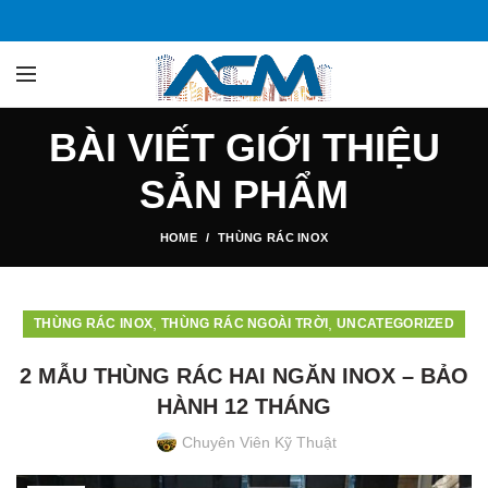
BÀI VIẾT GIỚI THIỆU
SẢN PHẨM
HOME
THÙNG RÁC INOX
,
,
THÙNG RÁC INOX
THÙNG RÁC NGOÀI TRỜI
UNCATEGORIZED
2 MẪU THÙNG RÁC HAI NGĂN INOX – BẢO
HÀNH 12 THÁNG
Chuyên Viên Kỹ Thuật