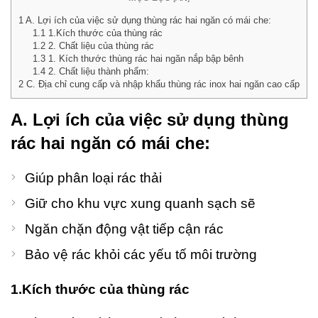
háng Bảy
, 2026
1
A. Lợi ích của việc sử dụng thùng rác hai ngăn có mái che:
o
1.1
1.Kích thước của thùng rác
omments
1.2
2. Chất liệu của thùng rác
1.3
1. Kích thước thùng rác hai ngăn nắp bập bênh
1.4
2. Chất liệu thành phẩm:
T
2
C. Địa chỉ cung cấp và nhập khẩu thùng rác inox hai ngăn cao cấp
Rá
Đ
A. Lợi ích của việc sử dụng thùng
C
V
rác hai ngăn có mái che:
P
C
– 
Giúp phân loại rác thải
P
G
Giữ cho khu vực xung quanh sạch sẽ
K
G
Ngăn chặn động vật tiếp cận rác
L
Bảo vệ rác khỏi các yếu tố môi trường
L
S
Đ
1.Kích thước của thùng rác
Th
Sá