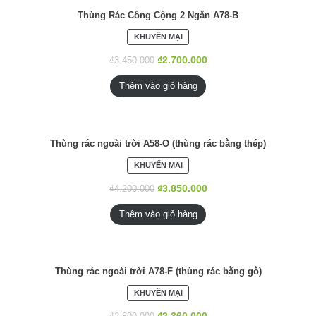
Thùng Rác Công Cộng 2 Ngăn A78-B
SẢN
KHUYẾN MẠI
PHẨM
ĐANG
₫
2.700.000
₫
3.450.000
GIẢM
GIÁ
Thêm vào giỏ hàng
Thùng rác ngoài trời A58-O (thùng rác bằng thép)
SẢN
KHUYẾN MẠI
PHẨM
ĐANG
₫
3.850.000
₫
4.200.000
GIẢM
GIÁ
Thêm vào giỏ hàng
Thùng rác ngoài trời A78-F (thùng rác bằng gỗ)
SẢN
KHUYẾN MẠI
PHẨM
ĐANG