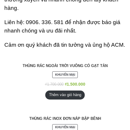
hàng.
Liên hệ: 0906. 336. 581 để nhận được báo giá
nhanh chóng và ưu đãi nhất.
Cảm ơn quý khách đã tin tưởng và ủng hộ ACM.
THÙNG RÁC NGOÀI TRỜI VUÔNG CÓ GẠT TÀN
SẢN
KHUYẾN MẠI
PHẨM
ĐANG
₫
1.500.000
₫
1.700.000
GIẢM
GIÁ
Thêm vào giỏ hàng
THÙNG RÁC INOX ĐƠN NẮP BẬP BÊNH
SẢN
KHUYẾN MẠI