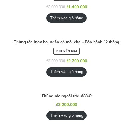
PHẨM
ĐANG
₫
1.400.000
₫
2.000.000
GIẢM
GIÁ
Thêm vào giỏ hàng
Thùng rác inox hai ngăn có mái che – Bảo hành 12 tháng
SẢN
KHUYẾN MẠI
PHẨM
ĐANG
₫
2.700.000
₫
3.500.000
GIẢM
GIÁ
Thêm vào giỏ hàng
Thùng rác ngoài trời A88-O
₫
3.200.000
Thêm vào giỏ hàng