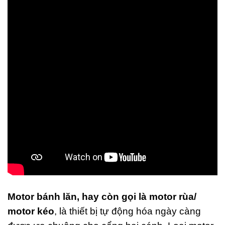
ùng
 4
ăn
ân
i Rác
u
i
t hiện
)
ng Bảy
2026
ments
hùng
ác Inox
ạp
hân 2
găn
Motor bánh lăn, hay còn gọi là motor rùa/
ân Gỗ
motor kéo
, là thiết bị tự động hóa ngày càng
ao Cấp