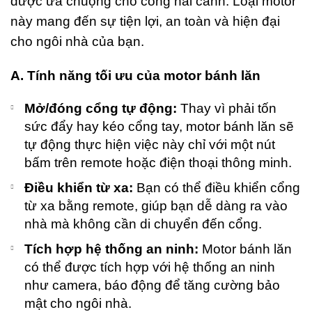
được ưa chuộng cho cổng hai cánh. Loại motor
háng Bảy
, 2026
này mang đến sự tiện lợi, an toàn và hiện đại
o
cho ngôi nhà của bạn.
omments
A. Tính năng tối ưu của motor bánh lăn
T
Rá
Đ
Mở/đóng cổng tự động:
Thay vì phải tốn
C
sức đẩy hay kéo cổng tay, motor bánh lăn sẽ
V
tự động thực hiện việc này chỉ với một nút
P
C
bấm trên remote hoặc điện thoại thông minh.
– 
P
Điều khiển từ xa:
Bạn có thể điều khiển cổng
G
từ xa bằng remote, giúp bạn dễ dàng ra vào
K
nhà mà không cần di chuyển đến cổng.
G
L
Tích hợp hệ thống an ninh:
Motor bánh lăn
L
S
có thể được tích hợp với hệ thống an ninh
Đ
như camera, báo động để tăng cường bảo
Th
mật cho ngôi nhà.
Sá