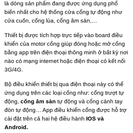
háng Bảy
là dòng sản phẩm đang được ứng dụng phổ
, 2026
biến nhất cho hệ thống cửa cổng tự động như
o
omments
cửa cuốn, cổng lùa, cổng âm sàn,…
T
Thiết bị được tích hợp trực tiếp vào board điều
Rá
khiển của motor cổng giúp đóng hoặc mở cổng
Đ
C
bằng app trên điện thoại thông minh ở bất kỳ nơi
V
nào có mạng internet hoặc điện thoại có kết nối
P
C
3G/4G.
– 
P
G
Bộ điều khiển thiết bị qua điện thoại này có thể
K
ứng dụng trên các loại cổng như: cổng trượt tự
G
L
động,
cổng âm sàn
tự động và cổng cánh tay
L
đòn tự động… App điều khiển cổng được hỗ trợ
S
Đ
cài đặt trên cả hai hệ điều hành
IOS và
Th
Android.
Sá