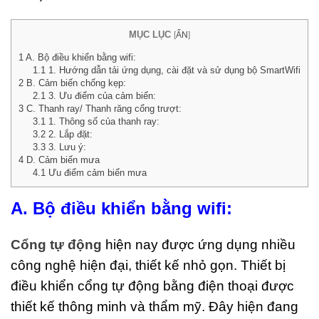
ùng
 4
MỤC LỤC
[
ẨN
]
ăn
ân
1
A. Bộ điều khiển bằng wifi:
1.1
1. Hướng dẫn tải ứng dụng, cài đặt và sử dụng bộ SmartWifi
i Rác
2
B. Cảm biến chống kẹp:
u
2.1
3. Ưu điểm của cảm biến:
i
3
C. Thanh ray/ Thanh răng cổng trượt:
t hiện
3.1
1. Thông số của thanh ray:
)
3.2
2. Lắp đặt:
ng Bảy
3.3
3. Lưu ý:
2026
4
D. Cảm biến mưa
4.1
Ưu điểm cảm biến mưa
ments
A. Bộ điều khiển bằng wifi:
hùng
ác Inox
Cổng tự động
hiện nay được ứng dụng nhiều
ạp
hân 2
công nghệ hiện đại, thiết kế nhỏ gọn. Thiết bị
găn
điều khiển cổng tự động
bằng điện thoại được
ân Gỗ
ao Cấp
thiết kế thông minh và thẩm mỹ. Đây hiện đang