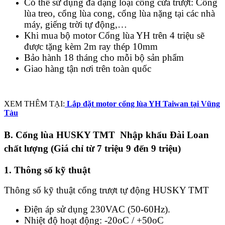
Có thể sử dụng đa dạng loại cổng cửa trượt: Cổng
lùa treo, cổng lùa cong, cổng lùa nặng tại các nhà
máy, giếng trời tự động,…
Khi mua bộ motor Cổng lùa YH trên 4 triệu sẽ
được tặng kèm 2m ray thép 10mm
Bảo hành 18 tháng cho mỗi bộ sản phẩm
Giao hàng tận nơi trên toàn quốc
XEM THÊM TẠI:
Lắp đặt motor cổng lùa YH Taiwan tại Vũng
Tàu
B. Cổng lùa HUSKY TMT Nhập khẩu Đài Loan
chất lượng (Giá chỉ từ 7 triệu 9 đến 9 triệu)
1. Thông số kỹ thuật
Thông số kỹ thuật cổng trượt tự động HUSKY TMT
Điện áp sử dụng 230VAC (50-60Hz).
Nhiệt độ hoạt động: -20oC / +50oC