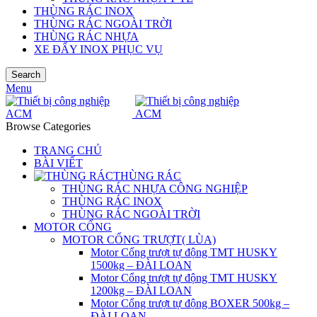
THÙNG RÁC INOX
THÙNG RÁC NGOÀI TRỜI
THÙNG RÁC NHỰA
XE ĐẨY INOX PHỤC VỤ
Search
Menu
Browse Categories
TRANG CHỦ
BÀI VIẾT
THÙNG RÁC
THÙNG RÁC NHỰA CÔNG NGHIỆP
THÙNG RÁC INOX
THÙNG RÁC NGOÀI TRỜI
MOTOR CỔNG
MOTOR CỔNG TRƯỢT( LÙA)
Motor Cổng trượt tự động TMT HUSKY
1500kg – ĐÀI LOAN
Motor Cổng trượt tự động TMT HUSKY
1200kg – ĐÀI LOAN
Motor Cổng trượt tự động BOXER 500kg –
ĐÀI LOAN