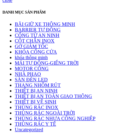
close
DANH MỤC SẢN PHẨM
BÃI GIỮ XE THÔNG MINH
BARRIER TỰ ĐỘNG
CỔNG TỪ AN NINH
CỘT CHẮN INOX
GỜ GIẢM TỐC
KHÓA CỔNG CỬA
khóa thông minh
MÁI TỰ ĐỘNG-GIẾNG TRỜI
MOTOR CỔNG
NHÀ PHAO
SÀN ĐÈN LED
THANG NHÔM RÚT
THIẾT BỊ AN NINH
THIẾT BỊ AN TOÀN GIAO THÔNG
THIẾT BỊ VỆ SINH
THÙNG RÁC INOX
THÙNG RÁC NGOÀI TRỜI
THÙNG RÁC NHỰA CÔNG NGHIỆP
THÙNG RÁC Y TẾ
Uncategorized