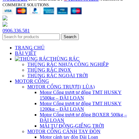
COMMERCE SOLUTIONS.
0906.336.581
Search
TRANG CHỦ
BÀI VIẾT
THÙNG RÁC
THÙNG RÁC NHỰA CÔNG NGHIỆP
THÙNG RÁC INOX
THÙNG RÁC NGOÀI TRỜI
MOTOR CỔNG
MOTOR CỔNG TRƯỢT( LÙA)
Motor Cổng trượt tự động TMT HUSKY
1500kg – ĐÀI LOAN
Motor Cổng trượt tự động TMT HUSKY
1200kg – ĐÀI LOAN
Motor Cổng trượt tự động BOXER 500kg –
ĐÀI LOAN
MÁI TỰ ĐỘNG-GIẾNG TRỜI
MOTOR CỔNG CÁNH TAY ĐÒN
Motor cánh tay đòn Đài Loan