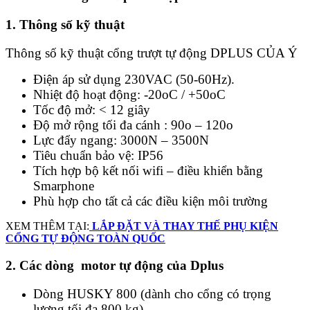
1. Thông số kỹ thuật
Thông số kỹ thuật cổng trượt tự động DPLUS CỦA Ý
Điện áp sử dụng 230VAC (50-60Hz).
Nhiệt độ hoạt động: -20oC / +50oC
Tốc độ mở: < 12 giây
Độ mở rộng tối đa cánh : 90o – 120o
Lực đẩy ngang: 3000N – 3500N
Tiêu chuẩn bảo vệ: IP56
Tích hợp bộ kết nối wifi – điều khiển bằng
Smarphone
Phù hợp cho tất cả các điều kiện môi trường
XEM THÊM TẠI:
LẮP ĐẶT VÀ THAY THẾ PHỤ KIỆN
CỔNG TỰ ĐỘNG TOÀN QUỐC
2. Các dòng motor tự động của Dplus
Dòng HUSKY 800 (dành cho cổng có trọng
lượng tối đa 800 kg).