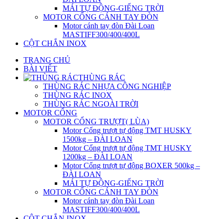
MÁI TỰ ĐỘNG-GIẾNG TRỜI
MOTOR CỔNG CÁNH TAY ĐÒN
Motor cánh tay đòn Đài Loan
MASTIFF300/400/400L
CỘT CHẮN INOX
TRANG CHỦ
BÀI VIẾT
THÙNG RÁC
THÙNG RÁC NHỰA CÔNG NGHIỆP
THÙNG RÁC INOX
THÙNG RÁC NGOÀI TRỜI
MOTOR CỔNG
MOTOR CỔNG TRƯỢT( LÙA)
Motor Cổng trượt tự động TMT HUSKY
1500kg – ĐÀI LOAN
Motor Cổng trượt tự động TMT HUSKY
1200kg – ĐÀI LOAN
Motor Cổng trượt tự động BOXER 500kg –
ĐÀI LOAN
MÁI TỰ ĐỘNG-GIẾNG TRỜI
MOTOR CỔNG CÁNH TAY ĐÒN
Motor cánh tay đòn Đài Loan
MASTIFF300/400/400L
CỘT CHẮN INOX