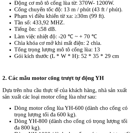
Động cơ mô tô cổng lùa từ: 370W- 1200W.
Cổng chuyển tốc độ: 13 m / phút (43 ft / phút).
Phạm vi điều khiển từ xa: ≥30m (99 ft).
Tần số: 433,92 MHZ.
Tiếng ồn: ≤58 dB.
Làm việc nhiệt độ: -20 ℃ ~ + 70 ℃
Chìa khóa cơ mở khi mất điện: 2 chìa.
Tổng trọng lượng mô tô cổng lùa: 13
Gói kích thước (L * W * H): 52 * 35 * 29 cm
2. Các mẫu motor cổng trượt tự động YH
Dựa trên nhu cầu thực tế của khách hàng, nhà sản xuất
sản xuất các loại motor cổng lùa như sau:
Dòng motor cổng lùa YH-600 (dành cho cổng có
trọng lượng tối đa 600 kg).
Dòng YH-800 (dành cho cổng có trọng lượng tối
đa 800 kg).