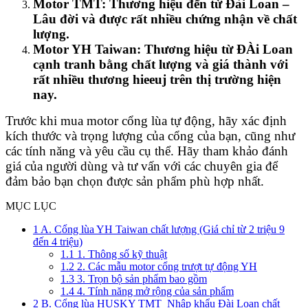
Motor TMT: Thương hiệu đến từ Đài Loan –
Lâu đời và được rất nhiều chứng nhận về chất
lượng.
Motor YH Taiwan: Thương hiệu từ ĐÀi Loan
cạnh tranh bằng chất lượng và giá thành với
rất nhiều thương hieeuj trên thị trường hiện
nay.
Trước khi mua motor cổng lùa tự động, hãy xác định
kích thước và trọng lượng của cổng của bạn, cũng như
các tính năng và yêu cầu cụ thể. Hãy tham khảo đánh
giá của người dùng và tư vấn với các chuyên gia để
đảm bảo bạn chọn được sản phẩm phù hợp nhất.
MỤC LỤC
1
A. Cổng lùa YH Taiwan chất lượng (Giá chỉ từ 2 triệu 9
đến 4 triệu)
1.1
1. Thông số kỹ thuật
1.2
2. Các mẫu motor cổng trượt tự động YH
1.3
3. Trọn bộ sản phẩm bao gồm
1.4
4. Tính năng mở rộng của sản phẩm
2
B. Cổng lùa HUSKY TMT Nhập khẩu Đài Loan chất