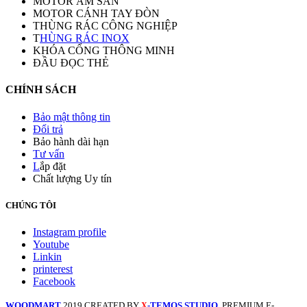
MOTOR ÂM SÀN
MOTOR CÁNH TAY ĐÒN
THÙNG RÁC CÔNG NGHIỆP
T
HÙNG RÁC INOX
KHÓA CỔNG THÔNG MINH
ĐẦU ĐỌC THẺ
CHÍNH SÁCH
Bảo mật thông tin
Đổi trả
Bảo hành dài hạn
Tư vấn
L
ắp đặt
Chất lượng Uy tín
CHÚNG TÔI
Instagram profile
Youtube
Linkin
printerest
Facebook
WOODMART
2019 CREATED BY
-TEMOS STUDIO
. PREMIUM E-
X