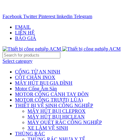
CHUYÊN CUNG CẤP THIẾT BỊ CÔNG NGIỆP TRÊN
TOÀN QUỐC - 0906.336.581
Facebook
Twitter
Pinterest
linkedin
Telegram
EMAIL
LIÊN HỆ
BÁO GIÁ
Select category
CỔNG TỪ AN NINH
CỘT CHẮN INOX
MÁY HÚT BỤI GIA ĐÌNH
Motor Cổng Âm Sàn
MOTOR CỔNG CÁNH TAY ĐÒN
MOTOR CỔNG TRƯỢT( LÙA)
THIẾT BỊ VỆ SINH CÔNG NGHIỆP
MÁY HÚT BỤI CLEPROX
MÁY HÚT BỤI HICLEAN
MÁY QUÉT RÁC CÔNG NGHIỆP
XE LÀM VỆ SINH
THÙNG RÁC
THÙNG RÁC NHỰA Y TẾ