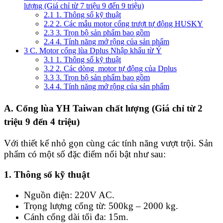
lượng (Giá chỉ từ 7 triệu 9 đến 9 triệu)
2.1
1. Thông số kỹ thuật
2.2
2. Các mẫu motor cổng trượt tự động HUSKY
2.3
3. Trọn bộ sản phẩm bao gồm
2.4
4. Tính năng mở rộng của sản phẩm
3
C. Motor cổng lùa Dplus Nhập khẩu từ Ý
3.1
1. Thông số kỹ thuật
3.2
2. Các dòng motor tự động của Dplus
3.3
3. Trọn bộ sản phẩm bao gồm
3.4
4. Tính năng mở rộng của sản phẩm
A. Cổng lùa YH Taiwan chất lượng (Giá chỉ từ 2
triệu 9 đến 4 triệu)
Với thiết kế nhỏ gọn cùng các tính năng vượt trội. Sản
phẩm có một số đặc điểm nổi bật như sau:
1. Thông số kỹ thuật
Nguồn điện: 220V AC.
Trọng lượng cổng từ: 500kg – 2000 kg.
Cánh cổng dài tối đa: 15m.