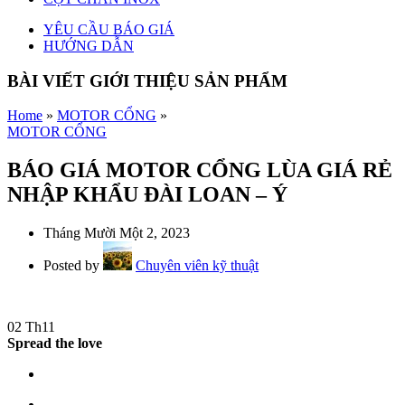
YÊU CẦU BÁO GIÁ
HƯỚNG DẪN
BÀI VIẾT GIỚI THIỆU SẢN PHẨM
Home
»
MOTOR CỔNG
»
MOTOR CỔNG
BÁO GIÁ MOTOR CỔNG LÙA GIÁ RẺ
NHẬP KHẨU ĐÀI LOAN – Ý
Tháng Mười Một 2, 2023
Posted by
Chuyên viên kỹ thuật
02
Th11
Spread the love