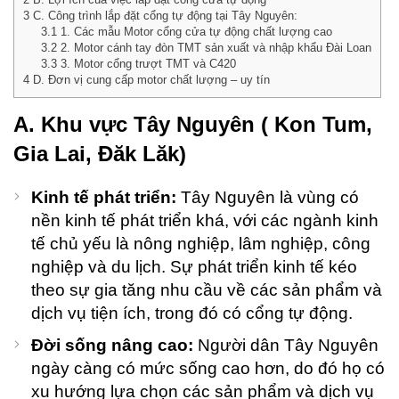
3
C. Công trình lắp đặt cổng tự động tại Tây Nguyên:
ùng
3.1
1. Các mẫu Motor cổng cửa tự động chất lượng cao
 4
3.2
2. Motor cánh tay đòn TMT sản xuất và nhập khẩu Đài Loan
ăn
3.3
3. Motor cổng trượt TMT và C420
ân
4
D. Đơn vị cung cấp motor chất lượng – uy tín
i Rác
u
A. Khu vực Tây Nguyên ( Kon Tum,
i
t hiện
Gia Lai, Đăk Lăk)
)
ng Bảy
Kinh tế phát triển:
Tây Nguyên là vùng có
2026
nền kinh tế phát triển khá, với các ngành kinh
ments
tế chủ yếu là nông nghiệp, lâm nghiệp, công
nghiệp và du lịch. Sự phát triển kinh tế kéo
hùng
theo sự gia tăng nhu cầu về các sản phẩm và
ác Inox
ạp
dịch vụ tiện ích, trong đó có cổng tự động.
hân 2
Đời sống nâng cao:
Người dân Tây Nguyên
găn
ân Gỗ
ngày càng có mức sống cao hơn, do đó họ có
ao Cấp
xu hướng lựa chọn các sản phẩm và dịch vụ