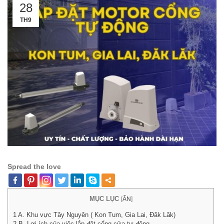
28
TH9
Spread the love
MỤC LỤC
[
ẨN
]
1
A. Khu vực Tây Nguyên ( Kon Tum, Gia Lai, Đăk Lăk)
2
B. Lợi ích của việc lắp đặt cổng cửa tự động