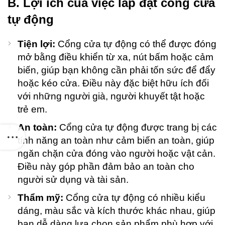
B. Lợi ích của việc lắp đặt cổng cửa
20
C
tự động
Tiện lợi:
Cổng cửa tự động có thể được đóng
mở bằng điều khiển từ xa, nút bấm hoặc cảm
biến, giúp bạn không cần phải tốn sức để đẩy
hoặc kéo cửa. Điều này đặc biệt hữu ích đối
với những người già, người khuyết tật hoặc
trẻ em.
An toàn:
Cổng cửa tự động được trang bị các
tính năng an toàn như cảm biến an toàn, giúp
ngăn chặn cửa đóng vào người hoặc vật cản.
Điều này góp phần đảm bảo an toàn cho
người sử dụng và tài sản.
Thẩm mỹ:
Cổng cửa tự động có nhiều kiểu
dáng, màu sắc và kích thước khác nhau, giúp
bạn dễ dàng lựa chọn sản phẩm phù hợp với