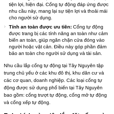
háng Bảy
tiện lợi, hiện đại. Cổng tự động đáp ứng được
, 2026
nhu cầu này, mang lại sự tiện lợi và thoải mái
o
omments
cho người sử dụng.
Tính an toàn được ưu tiên:
Cổng tự động
T
Rá
được trang bị các tính năng an toàn như cảm
Đ
biến an toàn, giúp ngăn chặn cửa đóng vào
C
người hoặc vật cản. Điều này góp phần đảm
V
P
bảo an toàn cho người sử dụng và tài sản.
C
– 
Nhu cầu lắp cổng tự động tại Tây Nguyên tập
P
G
trung chủ yếu ở các khu đô thị, khu dân cư và
K
các cơ quan, doanh nghiệp. Các loại cổng tự
G
L
động được sử dụng phổ biến tại Tây Nguyên
L
bao gồm: cổng trượt tự động, cổng mở tự động
S
Đ
và cổng xếp tự động.
Th
Sá