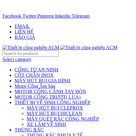
CHUYÊN CUNG CẤP THIẾT BỊ CÔNG NGIỆP TRÊN
TOÀN QUỐC - 0906.336.581
Facebook
Twitter
Pinterest
linkedin
Telegram
EMAIL
LIÊN HỆ
BÁO GIÁ
Select category
CỔNG TỪ AN NINH
CỘT CHẮN INOX
MÁY HÚT BỤI GIA ĐÌNH
Motor Cổng Âm Sàn
MOTOR CỔNG CÁNH TAY ĐÒN
MOTOR CỔNG TRƯỢT( LÙA)
THIẾT BỊ VỆ SINH CÔNG NGHIỆP
MÁY HÚT BỤI CLEPROX
MÁY HÚT BỤI HICLEAN
MÁY QUÉT RÁC CÔNG NGHIỆP
XE LÀM VỆ SINH
THÙNG RÁC
THÙNG RÁC NHỰA Y TẾ