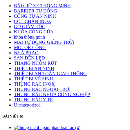
BÃI GIỮ XE THÔNG MINH
BARRIER TỰ ĐỘNG
CỔNG TỪ AN NINH
CỘT CHẮN INOX
GỜ GIẢM TỐC
KHÓA CỔNG CỬA
khóa thông minh
MÁI TỰ ĐỘNG-GIẾNG TRỜI
MOTOR CỔNG
NHÀ PHAO
SÀN ĐÈN LED
THANG NHÔM RÚT
THIẾT BỊ AN NINH
THIẾT BỊ AN TOÀN GIAO THÔNG
THIẾT BỊ VỆ SINH
THÙNG RÁC INOX
THÙNG RÁC NGOÀI TRỜI
THÙNG RÁC NHỰA CÔNG NGHIỆP
THÙNG RÁC Y TẾ
Uncategorized
BÀI VIẾT M