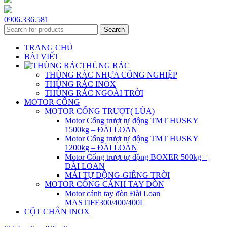
0906.336.581
Search
TRANG CHỦ
BÀI VIẾT
THÙNG RÁC
THÙNG RÁC NHỰA CÔNG NGHIỆP
THÙNG RÁC INOX
THÙNG RÁC NGOÀI TRỜI
MOTOR CỔNG
MOTOR CỔNG TRƯỢT( LÙA)
Motor Cổng trượt tự động TMT HUSKY
1500kg – ĐÀI LOAN
Motor Cổng trượt tự động TMT HUSKY
1200kg – ĐÀI LOAN
Motor Cổng trượt tự động BOXER 500kg –
ĐÀI LOAN
MÁI TỰ ĐỘNG-GIẾNG TRỜI
MOTOR CỔNG CÁNH TAY ĐÒN
Motor cánh tay đòn Đài Loan
MASTIFF300/400/400L
CỘT CHẮN INOX