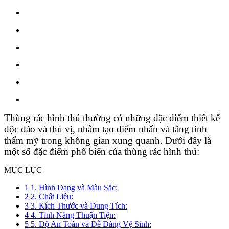
Thùng rác hình thú thường có những đặc điểm thiết kế
độc đáo và thú vị, nhằm tạo điểm nhấn và tăng tính
thẩm mỹ trong không gian xung quanh. Dưới đây là
một số đặc điểm phổ biến của thùng rác hình thú:
MỤC LỤC
1
1. Hình Dạng và Màu Sắc:
2
2. Chất Liệu:
3
3. Kích Thước và Dung Tích:
4
4. Tính Năng Thuận Tiện:
5
5. Độ An Toàn và Dễ Dàng Vệ Sinh: