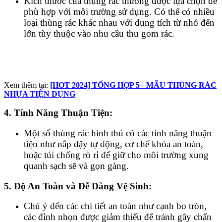
Kích thước của thùng rác thường được lựa chọn để
phù hợp với môi trường sử dụng. Có thể có nhiều
loại thùng rác khác nhau với dung tích từ nhỏ đến
lớn tùy thuộc vào nhu cầu thu gom rác.
Xem thêm tại:
[HOT 2024] TỔNG HỢP 5+ MẪU THÙNG RÁC
NHỰA TIỆN DỤNG
4. Tính Năng Thuận Tiện:
Một số thùng rác hình thú có các tính năng thuận
tiện như nắp đậy tự động, cơ chế khóa an toàn,
hoặc túi chống rò rỉ để giữ cho môi trường xung
quanh sạch sẽ và gọn gàng.
5. Độ An Toàn và Dễ Dàng Vệ Sinh:
Chú ý đến các chi tiết an toàn như cạnh bo tròn,
các đỉnh nhọn được giảm thiểu để tránh gây chấn