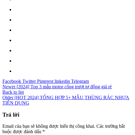
Facebook
Twitter
Pinterest
linkedin
Telegram
Newer
[2024] Top 3 mẫu motor cổng trượt tự động giá rẻ
Back to list
Older
[HOT 2024] TỔNG HỢP 5+ MẪU THÙNG RÁC NHỰA
TIỆN DỤNG
Trả lời
Email của bạn sẽ không được hiển thị công khai.
Các trường bắt
buộc được đánh dấu
*