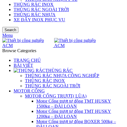
THÙNG RÁC INOX
THÙNG RÁC NGOÀI TRỜI
THÙNG RÁC NHỰA
XE ĐẨY INOX PHỤC VỤ
Search
Menu
Browse Categories
TRANG CHỦ
BÀI VIẾT
THÙNG RÁC
THÙNG RÁC NHỰA CÔNG NGHIỆP
THÙNG RÁC INOX
THÙNG RÁC NGOÀI TRỜI
MOTOR CỔNG
MOTOR CỔNG TRƯỢT( LÙA)
Motor Cổng trượt tự động TMT HUSKY
1500kg – ĐÀI LOAN
Motor Cổng trượt tự động TMT HUSKY
1200kg – ĐÀI LOAN
Motor Cổng trượt tự động BOXER 500kg –
ĐÀI LOAN