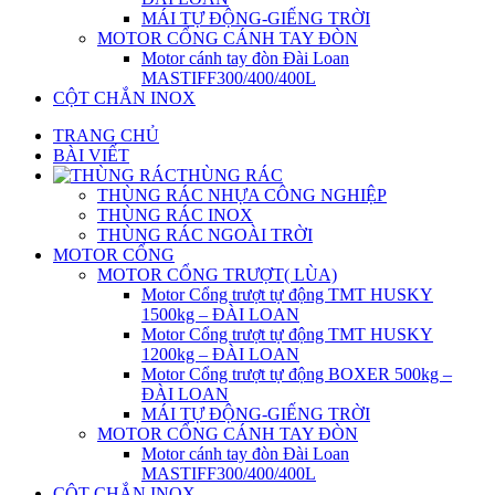
MÁI TỰ ĐỘNG-GIẾNG TRỜI
MOTOR CỔNG CÁNH TAY ĐÒN
Motor cánh tay đòn Đài Loan
MASTIFF300/400/400L
CỘT CHẮN INOX
TRANG CHỦ
BÀI VIẾT
THÙNG RÁC
THÙNG RÁC NHỰA CÔNG NGHIỆP
THÙNG RÁC INOX
THÙNG RÁC NGOÀI TRỜI
MOTOR CỔNG
MOTOR CỔNG TRƯỢT( LÙA)
Motor Cổng trượt tự động TMT HUSKY
1500kg – ĐÀI LOAN
Motor Cổng trượt tự động TMT HUSKY
1200kg – ĐÀI LOAN
Motor Cổng trượt tự động BOXER 500kg –
ĐÀI LOAN
MÁI TỰ ĐỘNG-GIẾNG TRỜI
MOTOR CỔNG CÁNH TAY ĐÒN
Motor cánh tay đòn Đài Loan
MASTIFF300/400/400L
CỘT CHẮN INOX