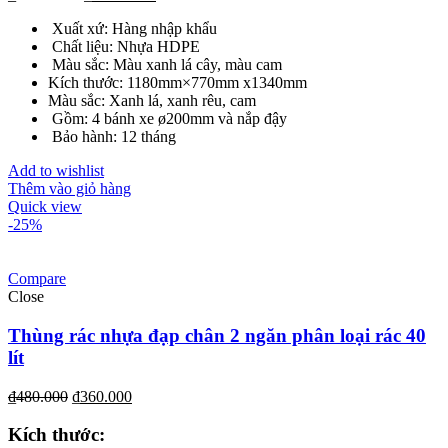
Xuất xứ: Hàng nhập khẩu
Chất liệu: Nhựa HDPE
Màu sắc: Màu xanh lá cây, màu cam
Kích thước: 1180mm×770mm x1340mm
Màu sắc: Xanh lá, xanh rêu, cam
Gồm: 4 bánh xe ø200mm và nắp đậy
Bảo hành: 12 tháng
Add to wishlist
Thêm vào giỏ hàng
Quick view
-25%
Compare
Close
Thùng rác nhựa đạp chân 2 ngăn phân loại rác 40
lít
₫
480.000
₫
360.000
Kích th
ước
: