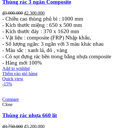
Thùng rác 3 ngăn Composite
₫
3.000.000
₫
2.300.000
- Chiều cao thùng phủ bì : 1000 mm
- Kích thước miệng : 650 x 500 mm
- Kích thước đáy : 370 x 1620 mm
- Vật liệu : composite (FRP) Nhập khẩu,
- Số lượng ngăn: 3 ngăn với 3 màu khác nhau
- Màu sắc : xanh lá, đỏ , vàng
- Có sọt đựng rác bên trong bằng nhựa composite
- Hàng mới 100%
Add to wishlist
Thêm vào giỏ hàng
Quick view
-15%
Compare
Close
Thùng rác nhựa 660 lít
₫
3.750.000
₫
3.200.000