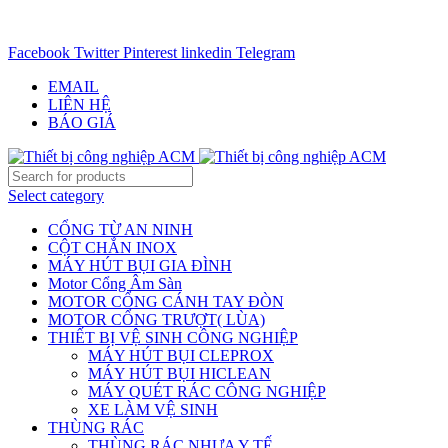
CHUYÊN CUNG CẤP THIẾT BỊ CÔNG NGIỆP TRÊN
TOÀN QUỐC - 0906.336.581
Facebook
Twitter
Pinterest
linkedin
Telegram
EMAIL
LIÊN HỆ
BÁO GIÁ
Select category
CỔNG TỪ AN NINH
CỘT CHẮN INOX
MÁY HÚT BỤI GIA ĐÌNH
Motor Cổng Âm Sàn
MOTOR CỔNG CÁNH TAY ĐÒN
MOTOR CỔNG TRƯỢT( LÙA)
THIẾT BỊ VỆ SINH CÔNG NGHIỆP
MÁY HÚT BỤI CLEPROX
MÁY HÚT BỤI HICLEAN
MÁY QUÉT RÁC CÔNG NGHIỆP
XE LÀM VỆ SINH
THÙNG RÁC
THÙNG RÁC NHỰA Y TẾ