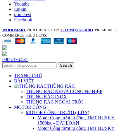
Youtube
Linkin
printerest
Facebook
WOODMART
2019 CREATED BY
-TEMOS STUDIO
. PREMIUM E-
X
COMMERCE SOLUTIONS.
0906.336.581
Search
TRANG CHỦ
BÀI VIẾT
THÙNG RÁC
THÙNG RÁC NHỰA CÔNG NGHIỆP
THÙNG RÁC INOX
THÙNG RÁC NGOÀI TRỜI
MOTOR CỔNG
MOTOR CỔNG TRƯỢT( LÙA)
Motor Cổng trượt tự động TMT HUSKY
1500kg – ĐÀI LOAN
Motor Cổng trượt tự động TMT HUSKY