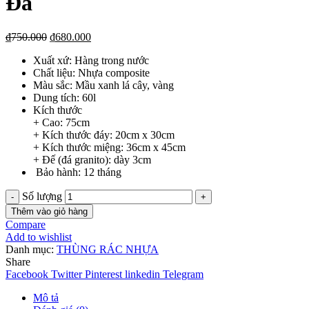
Đá
₫
750.000
₫
680.000
Xuất xứ: Hàng trong nước
Chất liệu: Nhựa composite
Màu sắc: Mầu xanh lá cây, vàng
Dung tích: 60l
Kích thước
+ Cao: 75cm
+ Kích thước đáy: 20cm x 30cm
+ Kích thước miệng: 36cm x 45cm
+ Đế (đá granito): dày 3cm
Bảo hành: 12 tháng
Số lượng
Thêm vào giỏ hàng
Compare
Add to wishlist
Danh mục:
THÙNG RÁC NHỰA
Share
Facebook
Twitter
Pinterest
linkedin
Telegram
Mô tả