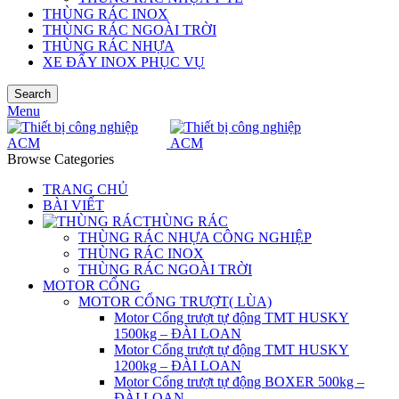
THÙNG RÁC INOX
THÙNG RÁC NGOÀI TRỜI
THÙNG RÁC NHỰA
XE ĐẨY INOX PHỤC VỤ
Search
Menu
Browse Categories
TRANG CHỦ
BÀI VIẾT
THÙNG RÁC
THÙNG RÁC NHỰA CÔNG NGHIỆP
THÙNG RÁC INOX
THÙNG RÁC NGOÀI TRỜI
MOTOR CỔNG
MOTOR CỔNG TRƯỢT( LÙA)
Motor Cổng trượt tự động TMT HUSKY
1500kg – ĐÀI LOAN
Motor Cổng trượt tự động TMT HUSKY
1200kg – ĐÀI LOAN
Motor Cổng trượt tự động BOXER 500kg –
ĐÀI LOAN