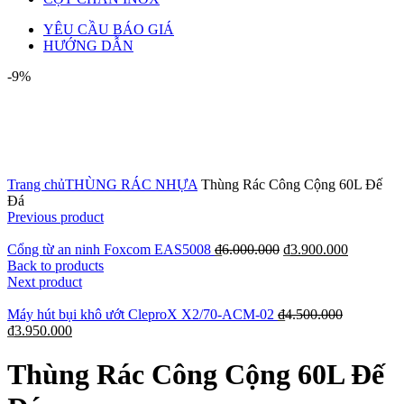
YÊU CẦU BÁO GIÁ
HƯỚNG DẪN
-9%
Click to enlarge
Trang chủ
THÙNG RÁC NHỰA
Thùng Rác Công Cộng 60L Đế
Đá
Previous product
Cổng từ an ninh Foxcom EAS5008
₫
6.000.000
₫
3.900.000
Back to products
Next product
Máy hút bụi khô ướt CleproX X2/70-ACM-02
₫
4.500.000
₫
3.950.000
Thùng Rác Công Cộng 60L Đế