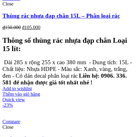
Close
Thùng rác nhựa đạp chân 15L – Phân loại rác
₫
150.000
₫
105.000
Thông số thùng rác nhựa đạp chân Loại
15 lít:
Dài 285 x rộng 255 x cao 380 mm
- Dung tích: 15L
-
Chất liệu: Nhựa HDPE
- Màu sắc: Xanh, vàng, trắng,
đen
- Có dán decal phân loại rác
Liên hệ: 0906. 336.
581 để nhận được giá tốt nhất nhé !
Add to wishlist
Thêm vào giỏ hàng
Quick view
-23%
Compare
Close