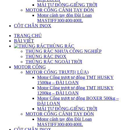
MÁI TỰ ĐỘNG-GIẾNG TRỜI
MOTOR CỔNG CÁNH TAY ĐÒN
Motor cánh tay đòn Đài Loan
MASTIFF300/400/400L
CỘT CHẮN INOX
TRANG CHỦ
BÀI VIẾT
THÙNG RÁC
THÙNG RÁC NHỰA CÔNG NGHIỆP
THÙNG RÁC INOX
THÙNG RÁC NGOÀI TRỜI
MOTOR CỔNG
MOTOR CỔNG TRƯỢT( LÙA)
Motor Cổng trượt tự động TMT HUSKY
1500kg – ĐÀI LOAN
Motor Cổng trượt tự động TMT HUSKY
1200kg – ĐÀI LOAN
Motor Cổng trượt tự động BOXER 500kg –
ĐÀI LOAN
MÁI TỰ ĐỘNG-GIẾNG TRỜI
MOTOR CỔNG CÁNH TAY ĐÒN
Motor cánh tay đòn Đài Loan
MASTIFF300/400/400L
CỘT CHẮN INOX