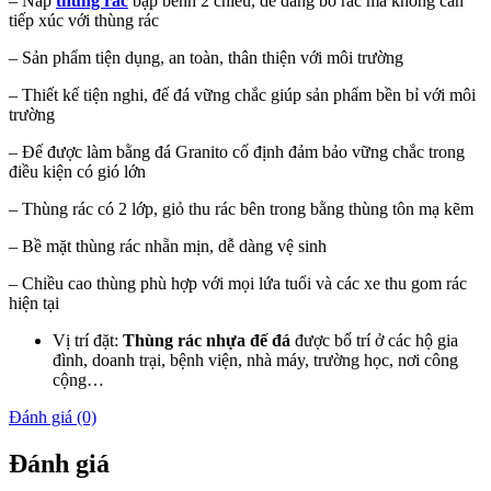
– Nắp
thùng rác
bập bênh 2 chiều, dễ dàng bỏ rác mà không cần
tiếp xúc với thùng rác
– Sản phẩm tiện dụng, an toàn, thân thiện với môi trường
– Thiết kế tiện nghi, đế đá vững chắc giúp sản phẩm bền bỉ với môi
trường
– Đế được làm bằng đá Granito cố định đảm bảo vững chắc trong
điều kiện có gió lớn
– Thùng rác có 2 lớp, giỏ thu rác bên trong bằng thùng tôn mạ kẽm
– Bề mặt thùng rác nhẵn mịn, dễ dàng vệ sinh
– Chiều cao thùng phù hợp với mọi lứa tuổi và các xe thu gom rác
hiện tại
Vị trí đặt:
Thùng rác nhựa đế đá
được bố trí ở các hộ gia
đình, doanh trại, bệnh viện, nhà máy, trường học, nơi công
cộng…
Đánh giá (0)
Đánh giá