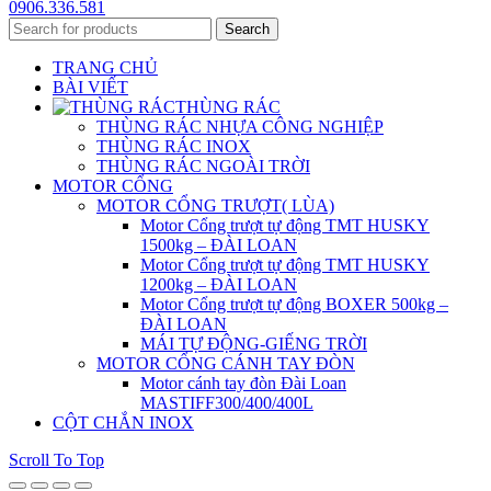
0906.336.581
Search
TRANG CHỦ
BÀI VIẾT
THÙNG RÁC
THÙNG RÁC NHỰA CÔNG NGHIỆP
THÙNG RÁC INOX
THÙNG RÁC NGOÀI TRỜI
MOTOR CỔNG
MOTOR CỔNG TRƯỢT( LÙA)
Motor Cổng trượt tự động TMT HUSKY
1500kg – ĐÀI LOAN
Motor Cổng trượt tự động TMT HUSKY
1200kg – ĐÀI LOAN
Motor Cổng trượt tự động BOXER 500kg –
ĐÀI LOAN
MÁI TỰ ĐỘNG-GIẾNG TRỜI
MOTOR CỔNG CÁNH TAY ĐÒN
Motor cánh tay đòn Đài Loan
MASTIFF300/400/400L
CỘT CHẮN INOX
Scroll To Top