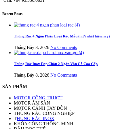
Call: +84 93.336.0831
Recent Posts
Thùng Rác 4 Ngăn Phân Loại Rác Mẫu (mới nhất hiện nay)
Tháng Bảy 8, 2026
No Comments
Thùng Rác Inox Đạp Chân 2 Ngăn Vân Gỗ Cao Cấp
Tháng Bảy 8, 2026
No Comments
SẢN PHẨM
MOTOR CỔNG TRƯỢT
MOTOR ÂM SÀN
MOTOR CÁNH TAY ĐÒN
THÙNG RÁC CÔNG NGHIỆP
T
HÙNG RÁC INOX
KHÓA CỔNG THÔNG MINH
ĐẦU ĐỌC THẺ