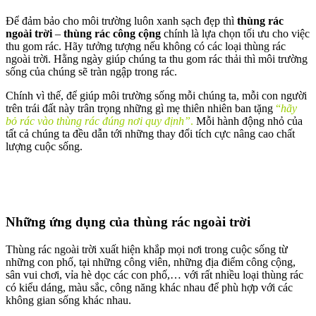
Để đảm bảo cho môi trường luôn xanh sạch đẹp thì
thùng rác
ngoài trời
–
thùng rác công cộng
chính là lựa chọn tối ưu cho việc
thu gom rác. Hãy tưởng tượng nếu không có các loại thùng rác
ngoài trời. Hằng ngày giúp chúng ta thu gom rác thải thì môi trường
sống của chúng sẽ tràn ngập trong rác.
Chính vì thế, để giúp môi trường sống mỗi chúng ta, mỗi con người
trên trái đất này trân trọng những gì mẹ thiên nhiên ban tặng
“
hãy
bỏ rác vào thùng rác đúng nơi quy định”
.
Mỗi hành động nhỏ của
tất cả chúng ta đều dẫn tới những thay đổi tích cực nâng cao chất
lượng cuộc sống.
Những ứng dụng của thùng rác ngoài trời
Thùng rác ngoài trời xuất hiện khắp mọi nơi trong cuộc sống từ
những con phố, tại những công viên, những địa điểm công cộng,
sân vui chơi, vỉa hè dọc các con phố,… với rất nhiều loại thùng rác
có kiểu dáng, màu sắc, công năng khác nhau để phù hợp với các
không gian sống khác nhau.