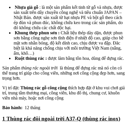
Nhựa giả gỗ
: là một sản phẩm kết tinh từ gỗ và nhựa, được
sản xuất trên dây chuyền công nghệ và tiêu chuẩn JAPAN –
Nhật Bản. được sản xuất từ hạt nhựa PE và bột gỗ theo cách
ép đùn và phun đúc, không chứa keo trong các sản phẩm, do
đó không chứa các chất độc hại.
Khung thép phun sơn :
Chất liệu thép dày dặn, được phun
sơn bằng công nghẹ sơn tĩnh điện ở nhiệt độ cao, giúp cho bề
mặt sơn nhẵn bóng, độ kết dính cao, chịu được va đập. Đăc
biệt là khả năng chống chịu với môi trường Việt Nam (nắng,
ẩm, khô…)
Ruột thùng rác :
được làm bằng tôn hoa, dùng để đựng rác.
Sản phẩm
thùng rác ngoài trời
là thùng để đựng rác mà nó còn có
thể trang trí giúp cho công viên, những nơi công cộng đẹp hơn, sang
trọng hơn.
Vị trí đặt:
Thùng rác gỗ công cộng
thích hợp đặt ở khu vui chơi giả
trí, trung tâm thương mại, công viên, khu đô thị, chung cư, khuôn
viên nhà máy, hoặc nơi công cộng
Bảo hành:
12 tháng
1 Thùng rác đôi ngoài trời A37-Q (thùng rác inox)