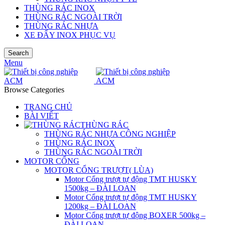
THÙNG RÁC INOX
THÙNG RÁC NGOÀI TRỜI
THÙNG RÁC NHỰA
XE ĐẨY INOX PHỤC VỤ
Search
Menu
Browse Categories
TRANG CHỦ
BÀI VIẾT
THÙNG RÁC
THÙNG RÁC NHỰA CÔNG NGHIỆP
THÙNG RÁC INOX
THÙNG RÁC NGOÀI TRỜI
MOTOR CỔNG
MOTOR CỔNG TRƯỢT( LÙA)
Motor Cổng trượt tự động TMT HUSKY
1500kg – ĐÀI LOAN
Motor Cổng trượt tự động TMT HUSKY
1200kg – ĐÀI LOAN
Motor Cổng trượt tự động BOXER 500kg –
ĐÀI LOAN