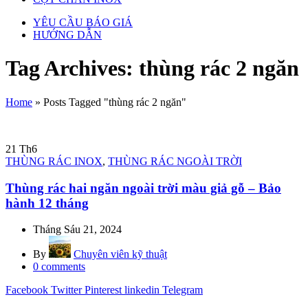
YÊU CẦU BÁO GIÁ
HƯỚNG DẪN
Tag Archives: thùng rác 2 ngăn
Home
»
Posts Tagged "thùng rác 2 ngăn"
21
Th6
THÙNG RÁC INOX
,
THÙNG RÁC NGOÀI TRỜI
Thùng rác hai ngăn ngoài trời màu giả gỗ – Bảo
hành 12 tháng
Tháng Sáu 21, 2024
By
Chuyên viên kỹ thuật
0
comments
Facebook
Twitter
Pinterest
linkedin
Telegram