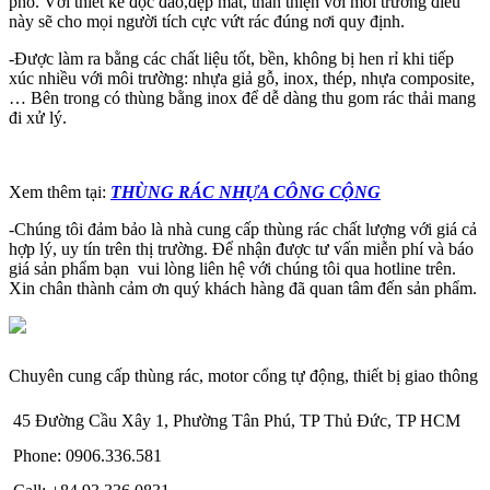
phố. Với thiết kế độc đáo,đẹp mắt, thân thiện với môi trường điều
này sẽ cho mọi người tích cực vứt rác đúng nơi quy định.
-Được làm ra bằng các chất liệu tốt, bền, không bị hen rỉ khi tiếp
xúc nhiều với môi trường: nhựa giả gỗ, inox, thép, nhựa composite,
… Bên trong có thùng bằng inox để dễ dàng thu gom rác thải mang
đi xử lý.
Xem thêm tại:
THÙNG RÁC NHỰA CÔNG CỘNG
-Chúng tôi đảm bảo là nhà cung cấp thùng rác chất lượng với giá cả
hợp lý, uy tín trên thị trường. Để nhận được tư vấn miễn phí và báo
giá sản phẩm bạn vui lòng liên hệ với chúng tôi qua hotline trên.
Xin chân thành cảm ơn quý khách hàng đã quan tâm đến sản phẩm.
Chuyên cung cấp thùng rác, motor cổng tự động, thiết bị giao thông
45 Đường Cầu Xây 1, Phường Tân Phú, TP Thủ Đức, TP HCM
Phone: 0906.336.581