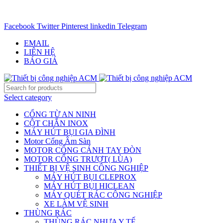
CHUYÊN CUNG CẤP THIẾT BỊ CÔNG NGIỆP TRÊN
TOÀN QUỐC - 0906.336.581
Facebook
Twitter
Pinterest
linkedin
Telegram
EMAIL
LIÊN HỆ
BÁO GIÁ
Select category
CỔNG TỪ AN NINH
CỘT CHẮN INOX
MÁY HÚT BỤI GIA ĐÌNH
Motor Cổng Âm Sàn
MOTOR CỔNG CÁNH TAY ĐÒN
MOTOR CỔNG TRƯỢT( LÙA)
THIẾT BỊ VỆ SINH CÔNG NGHIỆP
MÁY HÚT BỤI CLEPROX
MÁY HÚT BỤI HICLEAN
MÁY QUÉT RÁC CÔNG NGHIỆP
XE LÀM VỆ SINH
THÙNG RÁC
THÙNG RÁC NHỰA Y TẾ