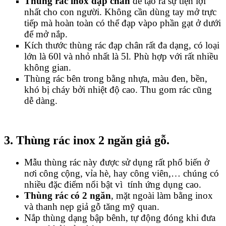
Thùng rác inox đạp chân
để tạo ra sự tiện lợi
nhất cho con người. Không cần dùng tay mở trực
tiếp mà hoàn toàn có thể đạp vàpo phần gạt ở dưới
để mở nắp.
Kích thước thùng rác đạp chân rất đa dạng, có loại
lớn là 60l và nhỏ nhất là 5l. Phù hợp với rất nhiều
không gian.
Thùng rác bên trong bằng nhựa, màu đen, bền,
khó bị cháy bởi nhiệt độ cao. Thu gom rác cũng
dễ dàng.
3. Thùng rác inox 2 ngăn giả gỗ.
Mẫu thùng rác này được sử dụng rất phổ biến ở
nơi công cộng, vỉa hè, hay công viên,… chúng có
nhiều đặc điểm nổi bật vì tính ứng dụng cao.
Thùng rác có 2 ngăn
, mặt ngoài làm bằng inox
và thanh nẹp giả gỗ tăng mỹ quan.
Nắp thùng dạng bập bênh, tự động đóng khi đưa