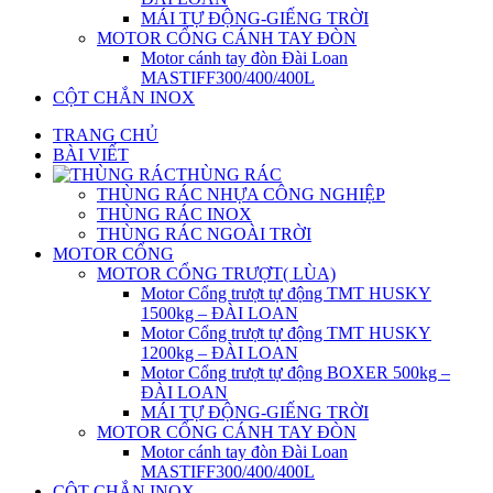
MÁI TỰ ĐỘNG-GIẾNG TRỜI
MOTOR CỔNG CÁNH TAY ĐÒN
Motor cánh tay đòn Đài Loan
MASTIFF300/400/400L
CỘT CHẮN INOX
TRANG CHỦ
BÀI VIẾT
THÙNG RÁC
THÙNG RÁC NHỰA CÔNG NGHIỆP
THÙNG RÁC INOX
THÙNG RÁC NGOÀI TRỜI
MOTOR CỔNG
MOTOR CỔNG TRƯỢT( LÙA)
Motor Cổng trượt tự động TMT HUSKY
1500kg – ĐÀI LOAN
Motor Cổng trượt tự động TMT HUSKY
1200kg – ĐÀI LOAN
Motor Cổng trượt tự động BOXER 500kg –
ĐÀI LOAN
MÁI TỰ ĐỘNG-GIẾNG TRỜI
MOTOR CỔNG CÁNH TAY ĐÒN
Motor cánh tay đòn Đài Loan
MASTIFF300/400/400L
CỘT CHẮN INOX