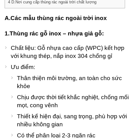
háng Bảy
4
D.Nơi cung cấp thùng rác ngoài trời chất lượng
, 2026
o
A.Các mẫu thùng rác ngoài trời inox
omments
1.Thùng rác gỗ inox – nhựa giả gỗ:
T
Rá
Đ
Chất liệu: Gỗ nhựa cao cấp (WPC) kết hợp
C
với khung thép, nắp inox 304 chống gỉ
V
P
Ưu điểm:
C
– 
Thân thiện môi trường, an toàn cho sức
P
khỏe
G
K
Chịu được thời tiết khắc nghiệt, chống mối
G
L
mọt, cong vênh
L
Thiết kế hiện đại, sang trọng, phù hợp với
S
Đ
nhiều không gian
Th
Có thể phân loại 2-3 ngăn rác
Sá