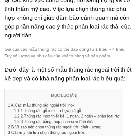
tại các khu vực công cộng, nơi sang trọng và có
ùng
tính thẩm mỹ cao. Việc lựa chọn thùng rác phù
 4
hợp không chỉ giúp đảm bảo cảnh quan mà còn
ăn
ân
góp phần nâng cao ý thức phân loại rác thải của
i Rác
người dân.
u
i
t hiện
Giá của các mẫu thùng rác có thể dao động từ 1 triệu – 4 triệu.
)
Tuỳ số lượng và nhu cầu của khách hàng về sản phẩm.
ng Bảy
2026
Dưới đây là một số mẫu thùng rác ngoài trời thiết
kế đẹp và có khả năng phân loại rác hiệu quả:
ments
hùng
MỤC LỤC
[
ẨN
]
ác Inox
1
A.Các mẫu thùng rác ngoài trời inox
ạp
1.1
1.Thùng rác gỗ inox – nhựa giả gỗ:
hân 2
1.2
2.Thùng rác inox thiết kế, 1 ngăn, 2 ngăn – phân loại rác
găn
1.3
3.Thùng rác bằng thép phun sơn tĩnh điện:
ân Gỗ
2
B.Vì sao nên chọn thùng rác ngoài trời chất lượng:
ao Cấp
3
C.Lưu ý khi lựa chọn thùng rác ngoài trời: