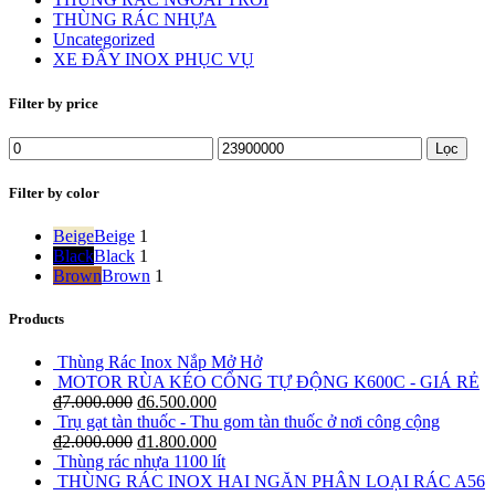
THÙNG RÁC NHỰA
Uncategorized
XE ĐẨY INOX PHỤC VỤ
Filter by price
Lọc
Filter by color
Beige
Beige
1
Black
Black
1
Brown
Brown
1
Products
Thùng Rác Inox Nắp Mở Hở
MOTOR RÙA KÉO CỔNG TỰ ĐỘNG K600C - GIÁ RẺ
₫
7.000.000
₫
6.500.000
Trụ gạt tàn thuốc - Thu gom tàn thuốc ở nơi công cộng
₫
2.000.000
₫
1.800.000
Thùng rác nhựa 1100 lít
THÙNG RÁC INOX HAI NGĂN PHÂN LOẠI RÁC A56