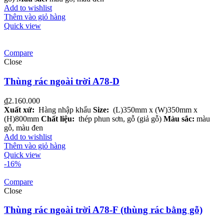
Add to wishlist
Thêm vào giỏ hàng
Quick view
Compare
Close
Thùng rác ngoài trời A78-D
₫
2.160.000
Xuất xứ:
Hàng nhập khẩu
Size:
(L)350mm x (W)350mm x
(H)800mm
Chất liệu:
thép phun sơn, gỗ (giả gỗ)
Màu sắc:
màu
gỗ, màu đen
Add to wishlist
Thêm vào giỏ hàng
Quick view
-16%
Compare
Close
Thùng rác ngoài trời A78-F (thùng rác bằng gỗ)