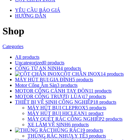
YÊU CẦU BÁO GIÁ
HƯỚNG DẪN
Shop
Categories
All
products
Uncategorized
0
products
CỔNG TỪ AN NINH
4
products
CỘT CHẮN INOX
14
products
MÁY HÚT BỤI GIA ĐÌNH
5
products
Motor Cổng Âm Sàn
3
products
MOTOR CỔNG CÁNH TAY ĐÒN
11
products
MOTOR CỔNG TRƯỢT( LÙA)
17
products
THIẾT BỊ VỆ SINH CÔNG NGHIỆP
18
products
MÁY HÚT BỤI CLEPROX
5
products
MÁY HÚT BỤI HICLEAN
1
product
MÁY QUÉT RÁC CÔNG NGHIỆP
2
products
XE LÀM VỆ SINH
6
products
THÙNG RÁC
19
products
THÙNG RÁC NHỰA Y TẾ
3
products