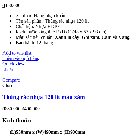
₫
450.000
Xuất xứ: Hàng nhập khẩu
Tên sản phẩm: Thùng rác nhựa 120 lít
Chất liệu: Nhựa HDPE
Kích thước tổng thể: RxDxC (48 x 57 x 93 cm)
Màu sắc tiêu chuẩn:
Xanh lá cây
,
Ghi xám
,
Cam
và
Vàng
Bảo hành: 12 tháng
Add to wishlist
Thêm vào giỏ hàng
Quick view
-32%
Compare
Close
Thùng rác nhựa 120 lít màu xám
₫
680.000
₫
460.000
Kích thước
:
(L)550mm x (W)490mm x (H)930mm