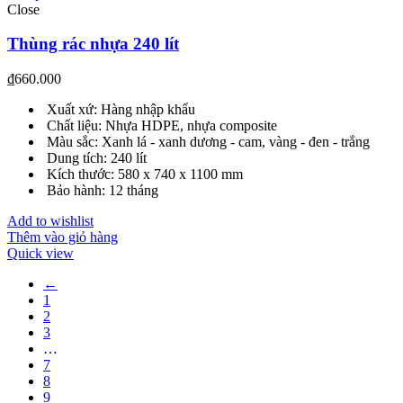
Close
Thùng rác nhựa 240 lít
₫
660.000
Xuất xứ: Hàng nhập khẩu
Chất liệu: Nhựa HDPE, nhựa composite
Màu sắc: Xanh lá - xanh dương - cam, vàng - đen - trắng
Dung tích: 240 lít
Kích thước: 580 x 740 x 1100 mm
Bảo hành: 12 tháng
Add to wishlist
Thêm vào giỏ hàng
Quick view
←
1
2
3
…
7
8
9