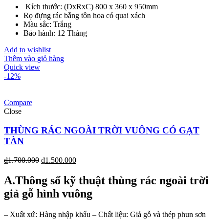
Kích thước: (DxRxC) 800 x 360 x 950mm
Rọ đựng rác bằng tôn hoa có quai xách
Màu sắc: Trắng
Bảo hành: 12 Tháng
Add to wishlist
Thêm vào giỏ hàng
Quick view
-12%
Compare
Close
THÙNG RÁC NGOÀI TRỜI VUÔNG CÓ GẠT
TÀN
₫
1.700.000
₫
1.500.000
A.Thông số kỹ thuật thùng rác ngoài trời
giả gỗ hình vuông
– Xuất xứ: Hàng nhập khẩu
– Chất liệu: Giả gỗ và thép phun sơn