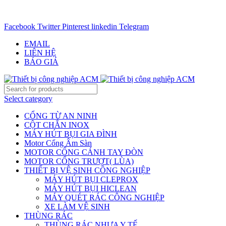
CHUYÊN CUNG CẤP THIẾT BỊ CÔNG NGIỆP TRÊN
TOÀN QUỐC - 0906.336.581
Facebook
Twitter
Pinterest
linkedin
Telegram
EMAIL
LIÊN HỆ
BÁO GIÁ
Select category
CỔNG TỪ AN NINH
CỘT CHẮN INOX
MÁY HÚT BỤI GIA ĐÌNH
Motor Cổng Âm Sàn
MOTOR CỔNG CÁNH TAY ĐÒN
MOTOR CỔNG TRƯỢT( LÙA)
THIẾT BỊ VỆ SINH CÔNG NGHIỆP
MÁY HÚT BỤI CLEPROX
MÁY HÚT BỤI HICLEAN
MÁY QUÉT RÁC CÔNG NGHIỆP
XE LÀM VỆ SINH
THÙNG RÁC
THÙNG RÁC NHỰA Y TẾ