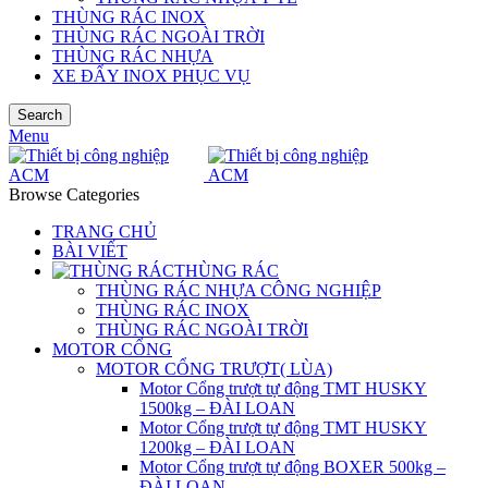
THÙNG RÁC INOX
THÙNG RÁC NGOÀI TRỜI
THÙNG RÁC NHỰA
XE ĐẨY INOX PHỤC VỤ
Search
Menu
Browse Categories
TRANG CHỦ
BÀI VIẾT
THÙNG RÁC
THÙNG RÁC NHỰA CÔNG NGHIỆP
THÙNG RÁC INOX
THÙNG RÁC NGOÀI TRỜI
MOTOR CỔNG
MOTOR CỔNG TRƯỢT( LÙA)
Motor Cổng trượt tự động TMT HUSKY
1500kg – ĐÀI LOAN
Motor Cổng trượt tự động TMT HUSKY
1200kg – ĐÀI LOAN
Motor Cổng trượt tự động BOXER 500kg –
ĐÀI LOAN