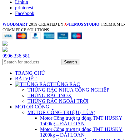
Linkin
printerest
Facebook
WOODMART
2019 CREATED BY
-TEMOS STUDIO
. PREMIUM E-
X
COMMERCE SOLUTIONS.
0906.336.581
Search
TRANG CHỦ
BÀI VIẾT
THÙNG RÁC
THÙNG RÁC NHỰA CÔNG NGHIỆP
THÙNG RÁC INOX
THÙNG RÁC NGOÀI TRỜI
MOTOR CỔNG
MOTOR CỔNG TRƯỢT( LÙA)
Motor Cổng trượt tự động TMT HUSKY
1500kg – ĐÀI LOAN
Motor Cổng trượt tự động TMT HUSKY
1200kg – ĐÀI LOAN