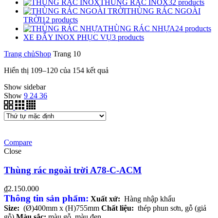
THÙNG RÁC INOX
32
products
THÙNG RÁC NGOÀI
TRỜI
12
products
THÙNG RÁC NHỰA
24
products
XE ĐẨY INOX PHỤC VỤ
3
products
Trang chủ
Shop
Trang 10
Hiển thị 109–120 của 154 kết quả
Show sidebar
Show
9
24
36
Compare
Close
Thùng rác ngoài trời A78-C-ACM
₫
2.150.000
Thông tin sản phẩm:
Xuất xứ:
Hàng nhập khẩu
Size:
(Ø)400mm x (H)755mm
Chất liệu:
thép phun sơn, gỗ (giả
gỗ)
Màu sắc:
màu gỗ, màu đen