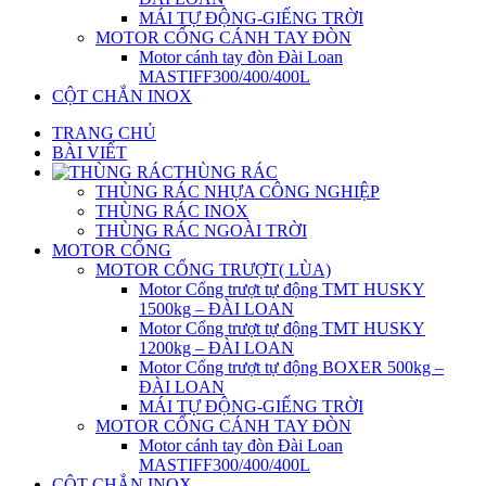
MÁI TỰ ĐỘNG-GIẾNG TRỜI
MOTOR CỔNG CÁNH TAY ĐÒN
Motor cánh tay đòn Đài Loan
MASTIFF300/400/400L
CỘT CHẮN INOX
TRANG CHỦ
BÀI VIẾT
THÙNG RÁC
THÙNG RÁC NHỰA CÔNG NGHIỆP
THÙNG RÁC INOX
THÙNG RÁC NGOÀI TRỜI
MOTOR CỔNG
MOTOR CỔNG TRƯỢT( LÙA)
Motor Cổng trượt tự động TMT HUSKY
1500kg – ĐÀI LOAN
Motor Cổng trượt tự động TMT HUSKY
1200kg – ĐÀI LOAN
Motor Cổng trượt tự động BOXER 500kg –
ĐÀI LOAN
MÁI TỰ ĐỘNG-GIẾNG TRỜI
MOTOR CỔNG CÁNH TAY ĐÒN
Motor cánh tay đòn Đài Loan
MASTIFF300/400/400L
CỘT CHẮN INOX