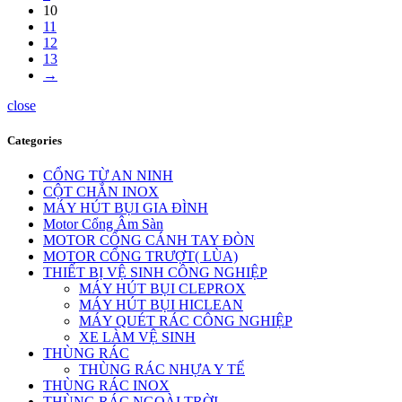
10
11
12
13
→
close
Categories
CỔNG TỪ AN NINH
CỘT CHẮN INOX
MÁY HÚT BỤI GIA ĐÌNH
Motor Cổng Âm Sàn
MOTOR CỔNG CÁNH TAY ĐÒN
MOTOR CỔNG TRƯỢT( LÙA)
THIẾT BỊ VỆ SINH CÔNG NGHIỆP
MÁY HÚT BỤI CLEPROX
MÁY HÚT BỤI HICLEAN
MÁY QUÉT RÁC CÔNG NGHIỆP
XE LÀM VỆ SINH
THÙNG RÁC
THÙNG RÁC NHỰA Y TẾ
THÙNG RÁC INOX
THÙNG RÁC NGOÀI TRỜI