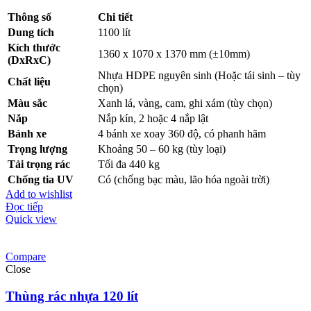
Thông số
Chi tiết
Dung tích
1100 lít
Kích thước
1360 x 1070 x 1370 mm (±10mm)
(DxRxC)
Nhựa HDPE nguyên sinh (Hoặc tái sinh – tùy
Chất liệu
chọn)
Màu sắc
Xanh lá, vàng, cam, ghi xám (tùy chọn)
Nắp
Nắp kín, 2 hoặc 4 nắp lật
Bánh xe
4 bánh xe xoay 360 độ, có phanh hãm
Trọng lượng
Khoảng 50 – 60 kg (tùy loại)
Tải trọng rác
Tối đa 440 kg
Chống tia UV
Có (chống bạc màu, lão hóa ngoài trời)
Add to wishlist
Đọc tiếp
Quick view
Compare
Close
Thùng rác nhựa 120 lít