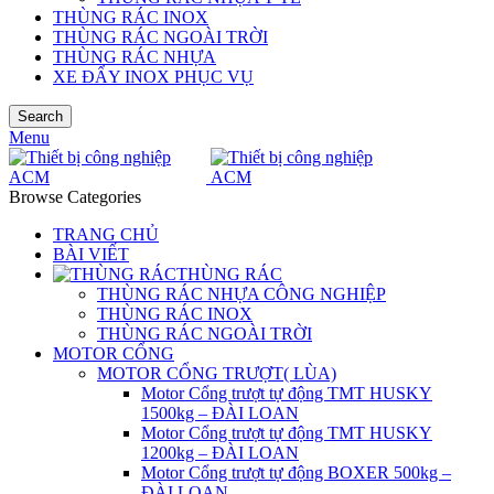
THÙNG RÁC INOX
THÙNG RÁC NGOÀI TRỜI
THÙNG RÁC NHỰA
XE ĐẨY INOX PHỤC VỤ
Search
Menu
Browse Categories
TRANG CHỦ
BÀI VIẾT
THÙNG RÁC
THÙNG RÁC NHỰA CÔNG NGHIỆP
THÙNG RÁC INOX
THÙNG RÁC NGOÀI TRỜI
MOTOR CỔNG
MOTOR CỔNG TRƯỢT( LÙA)
Motor Cổng trượt tự động TMT HUSKY
1500kg – ĐÀI LOAN
Motor Cổng trượt tự động TMT HUSKY
1200kg – ĐÀI LOAN
Motor Cổng trượt tự động BOXER 500kg –
ĐÀI LOAN