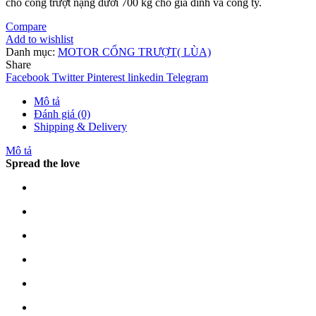
cho cổng trượt nặng dưới 700 kg cho gia đình và công ty.
Compare
Add to wishlist
Danh mục:
MOTOR CỔNG TRƯỢT( LÙA)
Share
Facebook
Twitter
Pinterest
linkedin
Telegram
Mô tả
Đánh giá (0)
Shipping & Delivery
Mô tả
Spread the love