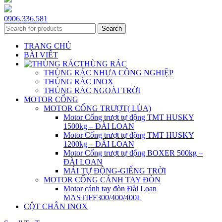
0906.336.581
Search
TRANG CHỦ
BÀI VIẾT
THÙNG RÁC
THÙNG RÁC NHỰA CÔNG NGHIỆP
THÙNG RÁC INOX
THÙNG RÁC NGOÀI TRỜI
MOTOR CỔNG
MOTOR CỔNG TRƯỢT( LÙA)
Motor Cổng trượt tự động TMT HUSKY
1500kg – ĐÀI LOAN
Motor Cổng trượt tự động TMT HUSKY
1200kg – ĐÀI LOAN
Motor Cổng trượt tự động BOXER 500kg –
ĐÀI LOAN
MÁI TỰ ĐỘNG-GIẾNG TRỜI
MOTOR CỔNG CÁNH TAY ĐÒN
Motor cánh tay đòn Đài Loan
MASTIFF300/400/400L
CỘT CHẮN INOX