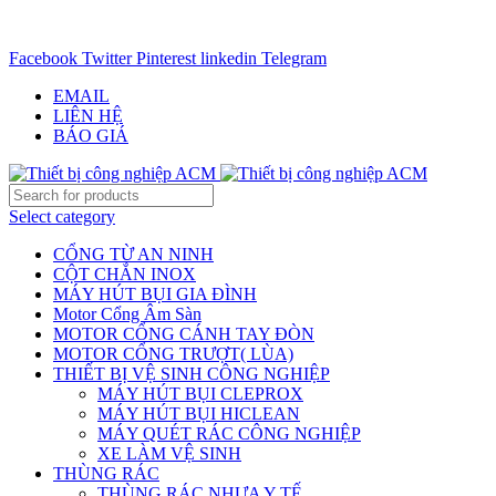
CHUYÊN CUNG CẤP THIẾT BỊ CÔNG NGIỆP TRÊN
TOÀN QUỐC - 0906.336.581
Facebook
Twitter
Pinterest
linkedin
Telegram
EMAIL
LIÊN HỆ
BÁO GIÁ
Select category
CỔNG TỪ AN NINH
CỘT CHẮN INOX
MÁY HÚT BỤI GIA ĐÌNH
Motor Cổng Âm Sàn
MOTOR CỔNG CÁNH TAY ĐÒN
MOTOR CỔNG TRƯỢT( LÙA)
THIẾT BỊ VỆ SINH CÔNG NGHIỆP
MÁY HÚT BỤI CLEPROX
MÁY HÚT BỤI HICLEAN
MÁY QUÉT RÁC CÔNG NGHIỆP
XE LÀM VỆ SINH
THÙNG RÁC
THÙNG RÁC NHỰA Y TẾ