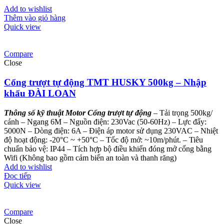
Add to wishlist
Thêm vào giỏ hàng
Quick view
Compare
Close
Cổng trượt tự động TMT HUSKY 500kg – Nhập
khẩu ĐÀI LOAN
Thông số kỹ thuật Motor Cổng trượt tự động
– Tải trọng 500kg/
cánh – Ngang 6M
– Nguồn điện: 230Vac (50-60Hz)
– Lực đẩy:
5000N
– Dòng điện: 6A
– Điện áp motor sử dụng 230VAC
– Nhiệt
độ hoạt động: -20°C ~ +50°C
– Tốc độ mở: ~10m/phút.
– Tiêu
chuẩn bảo vệ: IP44
– Tích hợp bộ điều khiển đóng mở cổng bằng
Wifi
(Không bao gồm cảm biến an toàn và thanh răng)
Add to wishlist
Đọc tiếp
Quick view
Compare
Close