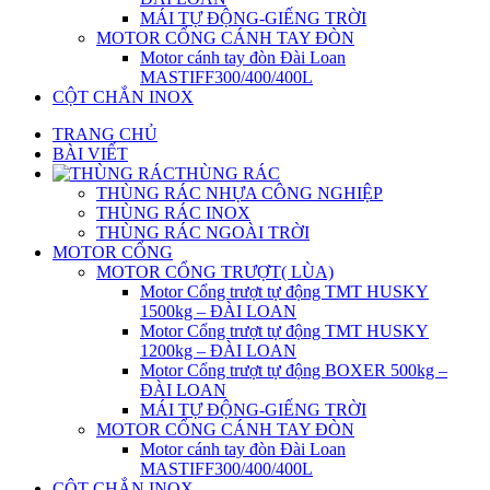
MÁI TỰ ĐỘNG-GIẾNG TRỜI
MOTOR CỔNG CÁNH TAY ĐÒN
Motor cánh tay đòn Đài Loan
MASTIFF300/400/400L
CỘT CHẮN INOX
TRANG CHỦ
BÀI VIẾT
THÙNG RÁC
THÙNG RÁC NHỰA CÔNG NGHIỆP
THÙNG RÁC INOX
THÙNG RÁC NGOÀI TRỜI
MOTOR CỔNG
MOTOR CỔNG TRƯỢT( LÙA)
Motor Cổng trượt tự động TMT HUSKY
1500kg – ĐÀI LOAN
Motor Cổng trượt tự động TMT HUSKY
1200kg – ĐÀI LOAN
Motor Cổng trượt tự động BOXER 500kg –
ĐÀI LOAN
MÁI TỰ ĐỘNG-GIẾNG TRỜI
MOTOR CỔNG CÁNH TAY ĐÒN
Motor cánh tay đòn Đài Loan
MASTIFF300/400/400L
CỘT CHẮN INOX