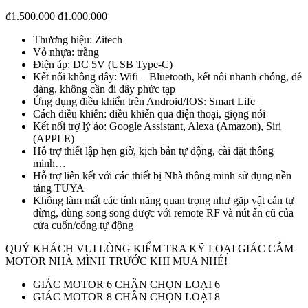
₫
1.500.000
₫
1.000.000
Thương hiệu: Zitech
Vỏ nhựa: trắng
Điện áp: DC 5V (USB Type-C)
Kết nối không dây: Wifi – Bluetooth, kết nối nhanh chóng, dễ
dàng, không cần đi dây phức tạp
Ứng dụng điều khiển trên Android/IOS: Smart Life
Cách điều khiển: điều khiển qua điện thoại, giọng nói
Kết nối trợ lý ảo: Google Assistant, Alexa (Amazon), Siri
(APPLE)
Hỗ trợ thiết lập hẹn giờ, kịch bản tự động, cài đặt thông
minh…
Hỗ trợ liên kết với các thiết bị Nhà thông minh sử dụng nền
tảng TUYA
Không làm mất các tính năng quan trọng như gặp vật cản tự
dừng, dùng song song được với remote RF và nút ấn cũ của
cửa cuốn/cổng tự động
QUÝ KHÁCH VUI LÒNG KIỂM TRA KỸ LOẠI GIÁC CẮM
MOTOR NHÀ MÌNH TRƯỚC KHI MUA NHÉ!
GIÁC MOTOR 6 CHÂN CHỌN LOẠI 6
GIÁC MOTOR 8 CHÂN CHỌN LOẠI 8