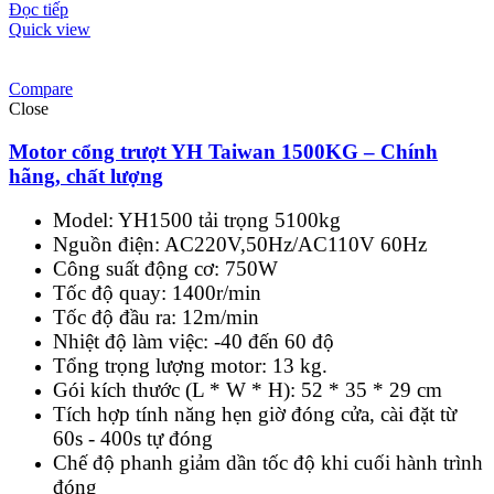
Đọc tiếp
Quick view
Compare
Close
Motor cổng trượt YH Taiwan 1500KG – Chính
hãng, chất lượng
Model: YH1500 tải trọng 5100kg
Nguồn điện: AC220V,50Hz/AC110V 60Hz
Công suất động cơ: 750W
Tốc độ quay: 1400r/min
Tốc độ đầu ra: 12m/min
Nhiệt độ làm việc: -40 đến 60 độ
Tổng trọng lượng motor: 13 kg.
Gói kích thước (L * W * H):
52 * 35 * 29 cm
Tích hợp tính năng hẹn giờ đóng cửa, cài đặt từ
60s - 400s tự đóng
Chế độ phanh giảm dần tốc độ khi cuối hành trình
đóng