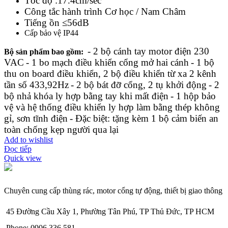
Tốc độ :17.4cm/sec
Công tắc hành trình Cơ học / Nam Châm
Tiếng ồn ≤56dB
Cấp bảo vệ IP44
- 2 bộ cánh tay motor điện 230
Bộ sản phẩm bao gồm:
VAC
- 1 bo mạch điều khiển cổng mở hai cánh
- 1 bộ
thu on board điều khiển, 2 bộ điều khiển từ xa 2 kênh
tần số 433,92Hz
- 2 bộ bát đỡ cổng, 2 tụ khởi động
- 2
bộ nhả khóa ly hợp bằng tay khi mất điện
- 1 hộp bảo
vệ và hệ thống điều khiển ly hợp làm bằng thép không
gỉ, sơn tĩnh điện
- Đặc biệt: tặng kèm 1 bộ cảm biến an
toàn chống kẹp người qua lại
Add to wishlist
Đọc tiếp
Quick view
Chuyên cung cấp thùng rác, motor cổng tự động, thiết bị giao thông
45 Đường Cầu Xây 1, Phường Tân Phú, TP Thủ Đức, TP HCM
Phone: 0906.336.581