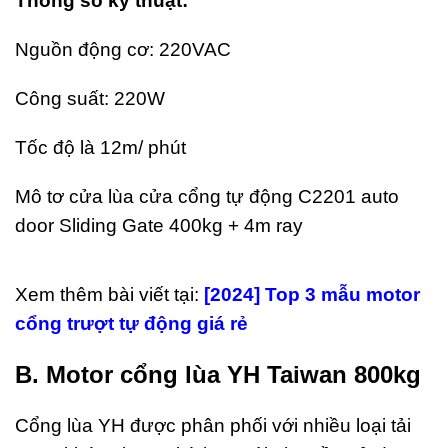
Thông số kỹ thuật:
ùng
 4
Nguồn động cơ: 220VAC
ăn
ân
Công suất: 220W
i Rác
u
i
Tốc độ là 12m/ phút
t hiện
)
Mô tơ cửa lùa cửa cổng tự động C2201 auto
ng Bảy
door Sliding Gate 400kg + 4m ray
2026
ments
Xem thêm bài viết tại:
[2024] Top 3 mẫu motor
hùng
cổng trượt tự động giá rẻ
ác Inox
ạp
hân 2
B. Motor cổng lùa YH Taiwan 800kg
găn
ân Gỗ
Cổng lùa YH được phân phối với nhiều loại tải
ao Cấp