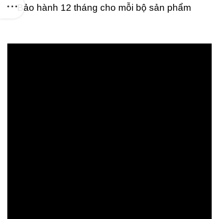
Bảo hành 12 tháng cho mỗi bộ sản phẩm
20
C