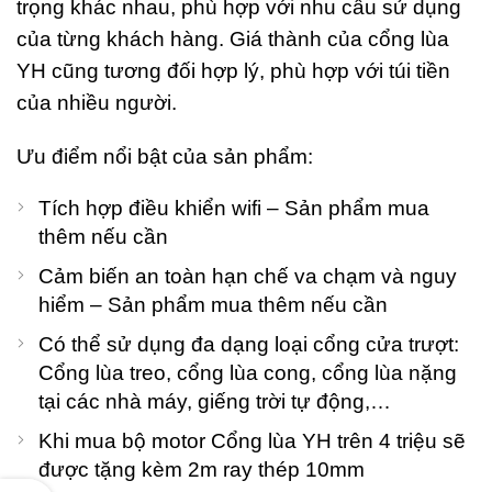
trọng khác nhau, phù hợp với nhu cầu sử dụng
háng Bảy
, 2026
của từng khách hàng. Giá thành của cổng lùa
o
YH cũng tương đối hợp lý, phù hợp với túi tiền
omments
của nhiều người.
T
Rá
Ưu điểm nổi bật của sản phẩm:
Đ
C
V
Tích hợp điều khiển wifi – Sản phẩm mua
P
thêm nếu cần
C
– 
Cảm biến an toàn hạn chế va chạm và nguy
P
hiểm – Sản phẩm mua thêm nếu cần
G
K
Có thể sử dụng đa dạng loại cổng cửa trượt:
G
Cổng lùa treo, cổng lùa cong, cổng lùa nặng
L
L
tại các nhà máy, giếng trời tự động,…
S
Đ
Khi mua bộ motor Cổng lùa YH trên 4 triệu sẽ
Th
được tặng kèm 2m ray thép 10mm
Sá