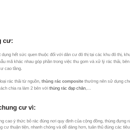
g cư:
dụng hết sức quen thuộc đối với dân cư đô thị tại các khu đô thị, k
 mẫu mã khác nhau góp phần trong việc thu gom và xử lý rác thải, bê
cư cao tầng.
loại rác thải từ nguồn,
thùng rác composite
thường nên sử dụng cho
cách chia ra làm 2 bên với
thùng rác đạp chân
,…
chung cư vì:
ng cao ý thức bỏ rác đúng nơi quy định của cộng đồng, thùng đựng r
ng cư thuận tiện, nhanh chóng và dễ dàng hơn, tuân thủ đúng các tiê