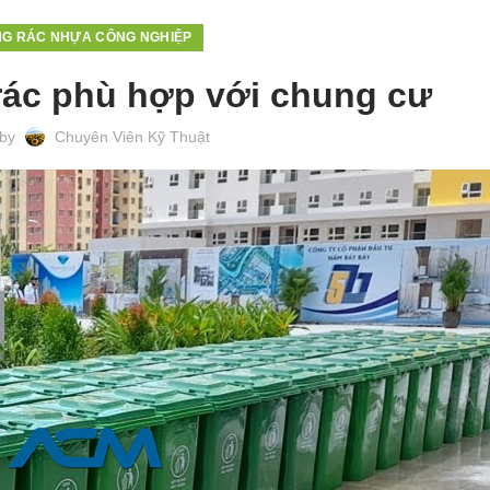
G RÁC NHỰA CÔNG NGHIỆP
rác phù hợp với chung cư
 by
Chuyên Viên Kỹ Thuật