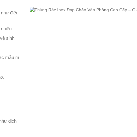
 như điều
 nhiều
 vệ sinh
 Các mẫu m
o.
như dịch