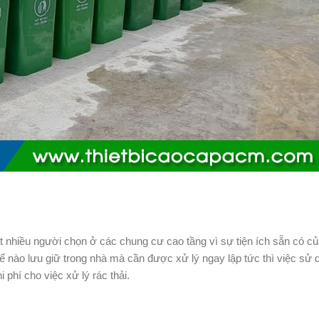
ất nhiều người chọn ở các chung cư cao tầng vì sự tiện ích sẵn có củ
 nào lưu giữ trong nhà mà cần được xử lý ngay lập tức thì việc sử 
 phí cho việc xử lý rác thải.