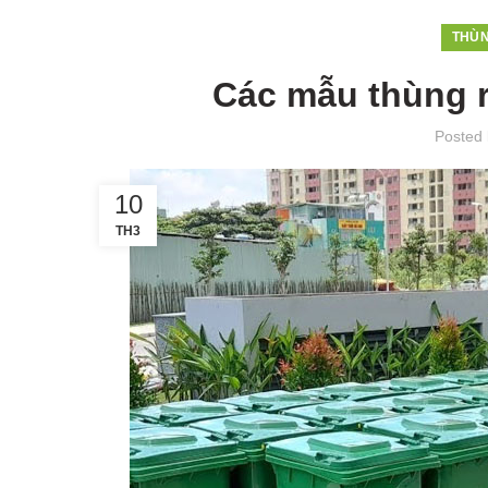
THÙN
Các mẫu thùng 
Posted
10
TH3