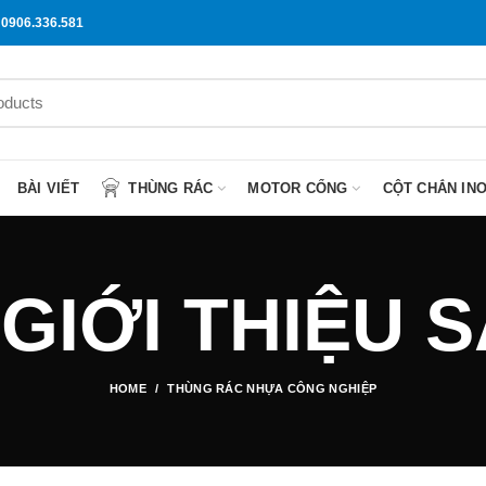
0906.336.581
BÀI VIẾT
THÙNG RÁC
MOTOR CỔNG
CỘT CHẮN IN
 GIỚI THIỆU
HOME
THÙNG RÁC NHỰA CÔNG NGHIỆP