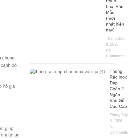
Phân
Loại Rác
Mẫu
(mới
nhất hiện
nay)
Tháng Bảy
8, 2026
No
Comments
hu chung
n cạnh đó
Thùng
Rác Inox
Đạp
 hộ gia
Chân 2
Ngăn
Vân Gỗ
Cao Cấp
Tháng Bảy
8, 2026
No
ác giúp
Comments
u chuẩn an