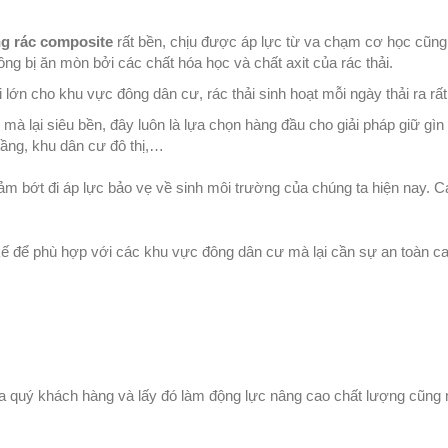
g rác composite
rất bền, chịu được áp lực từ va chạm cơ học cũng
ng bị ăn mòn bởi các chất hóa học và chất axit của rác thải.
lớn cho khu vực đông dân cư, rác thải sinh hoạt mỗi ngày thải ra rất
 mà lại siêu bền, đây luôn là lựa chọn hàng đầu cho giải pháp giữ gìn
tầng, khu dân cư đô thị,…
iảm bớt đi áp lực bảo vẹ về sinh môi trường của chúng ta hiện nay.
ết kế để phù hợp với các khu vực đông dân cư mà lại cần sự an toàn ca
 quý khách hàng và lấy đó làm động lực nâng cao chất lượng cũng 