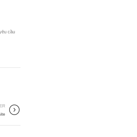
yêu cầu
ER
ite