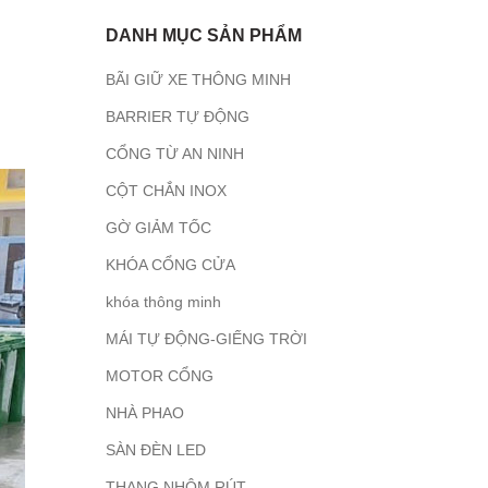
DANH MỤC SẢN PHẨM
BÃI GIỮ XE THÔNG MINH
BARRIER TỰ ĐỘNG
CỔNG TỪ AN NINH
CỘT CHẮN INOX
GỜ GIẢM TỐC
KHÓA CỔNG CỬA
khóa thông minh
MÁI TỰ ĐỘNG-GIẾNG TRỜI
MOTOR CỔNG
NHÀ PHAO
SÀN ĐÈN LED
THANG NHÔM RÚT