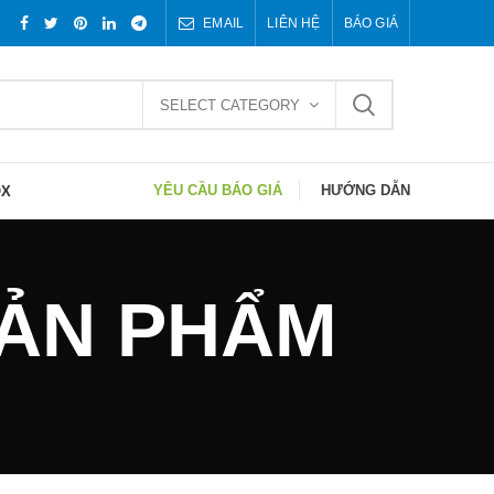
EMAIL
LIÊN HỆ
BÁO GIÁ
SELECT CATEGORY
YÊU CẦU BÁO GIÁ
HƯỚNG DẪN
OX
 SẢN PHẨM