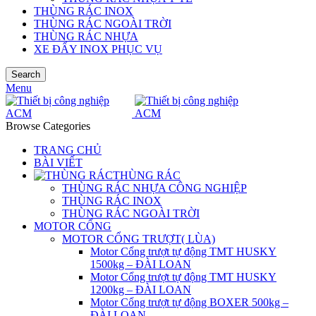
THÙNG RÁC INOX
THÙNG RÁC NGOÀI TRỜI
THÙNG RÁC NHỰA
XE ĐẨY INOX PHỤC VỤ
Search
Menu
Browse Categories
TRANG CHỦ
BÀI VIẾT
THÙNG RÁC
THÙNG RÁC NHỰA CÔNG NGHIỆP
THÙNG RÁC INOX
THÙNG RÁC NGOÀI TRỜI
MOTOR CỔNG
MOTOR CỔNG TRƯỢT( LÙA)
Motor Cổng trượt tự động TMT HUSKY
1500kg – ĐÀI LOAN
Motor Cổng trượt tự động TMT HUSKY
1200kg – ĐÀI LOAN
Motor Cổng trượt tự động BOXER 500kg –
ĐÀI LOAN