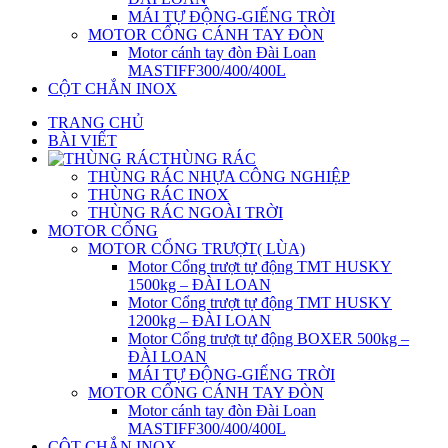
MÁI TỰ ĐỘNG-GIẾNG TRỜI
MOTOR CỔNG CÁNH TAY ĐÒN
Motor cánh tay đòn Đài Loan
MASTIFF300/400/400L
CỘT CHẮN INOX
TRANG CHỦ
BÀI VIẾT
THÙNG RÁC
THÙNG RÁC NHỰA CÔNG NGHIỆP
THÙNG RÁC INOX
THÙNG RÁC NGOÀI TRỜI
MOTOR CỔNG
MOTOR CỔNG TRƯỢT( LÙA)
Motor Cổng trượt tự động TMT HUSKY
1500kg – ĐÀI LOAN
Motor Cổng trượt tự động TMT HUSKY
1200kg – ĐÀI LOAN
Motor Cổng trượt tự động BOXER 500kg –
ĐÀI LOAN
MÁI TỰ ĐỘNG-GIẾNG TRỜI
MOTOR CỔNG CÁNH TAY ĐÒN
Motor cánh tay đòn Đài Loan
MASTIFF300/400/400L
CỘT CHẮN INOX