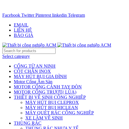
CHUYÊN CUNG CẤP THIẾT BỊ CÔNG NGIỆP TRÊN
TOÀN QUỐC - 0906.336.581
Facebook
Twitter
Pinterest
linkedin
Telegram
EMAIL
LIÊN HỆ
BÁO GIÁ
Select category
CỔNG TỪ AN NINH
CỘT CHẮN INOX
MÁY HÚT BỤI GIA ĐÌNH
Motor Cổng Âm Sàn
MOTOR CỔNG CÁNH TAY ĐÒN
MOTOR CỔNG TRƯỢT( LÙA)
THIẾT BỊ VỆ SINH CÔNG NGHIỆP
MÁY HÚT BỤI CLEPROX
MÁY HÚT BỤI HICLEAN
MÁY QUÉT RÁC CÔNG NGHIỆP
XE LÀM VỆ SINH
THÙNG RÁC
THÙNG RÁC NHỰA Y TẾ