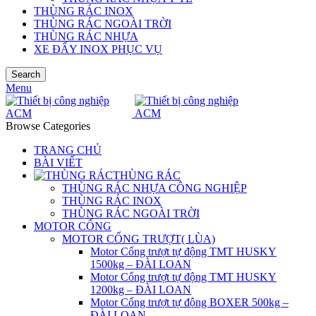
THÙNG RÁC INOX
THÙNG RÁC NGOÀI TRỜI
THÙNG RÁC NHỰA
XE ĐẨY INOX PHỤC VỤ
Search
Menu
Browse Categories
TRANG CHỦ
BÀI VIẾT
THÙNG RÁC
THÙNG RÁC NHỰA CÔNG NGHIỆP
THÙNG RÁC INOX
THÙNG RÁC NGOÀI TRỜI
MOTOR CỔNG
MOTOR CỔNG TRƯỢT( LÙA)
Motor Cổng trượt tự động TMT HUSKY
1500kg – ĐÀI LOAN
Motor Cổng trượt tự động TMT HUSKY
1200kg – ĐÀI LOAN
Motor Cổng trượt tự động BOXER 500kg –
ĐÀI LOAN