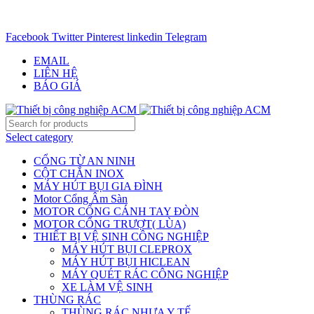
CHUYÊN CUNG CẤP THIẾT BỊ CÔNG NGIỆP TRÊN
TOÀN QUỐC - 0906.336.581
Facebook
Twitter
Pinterest
linkedin
Telegram
EMAIL
LIÊN HỆ
BÁO GIÁ
Select category
CỔNG TỪ AN NINH
CỘT CHẮN INOX
MÁY HÚT BỤI GIA ĐÌNH
Motor Cổng Âm Sàn
MOTOR CỔNG CÁNH TAY ĐÒN
MOTOR CỔNG TRƯỢT( LÙA)
THIẾT BỊ VỆ SINH CÔNG NGHIỆP
MÁY HÚT BỤI CLEPROX
MÁY HÚT BỤI HICLEAN
MÁY QUÉT RÁC CÔNG NGHIỆP
XE LÀM VỆ SINH
THÙNG RÁC
THÙNG RÁC NHỰA Y TẾ