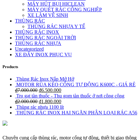
MÁY HÚT BỤI HICLEAN
MÁY QUÉT RÁC CÔNG NGHIỆP
XE LÀM VỆ SINH
THÙNG RÁC
THÙNG RÁC NHỰA Y TẾ
THÙNG RÁC INOX
THÙNG RÁC NGOÀI TRỜI
THÙNG RÁC NHỰA
Uncategorized
XE ĐẨY INOX PHỤC VỤ
Products
Thùng Rác Inox Nắp Mở Hở
MOTOR RÙA KÉO CỔNG TỰ ĐỘNG K600C - GIÁ RẺ
₫
7.000.000
₫
6.500.000
Trụ gạt tàn thuốc - Thu gom tàn thuốc ở nơi công cộng
₫
2.000.000
₫
1.800.000
Thùng rác nhựa 1100 lít
THÙNG RÁC INOX HAI NGĂN PHÂN LOẠI RÁC A56
Chuyên cung cấp thùng rác, motor cổng tự động, thiết bị giao thông