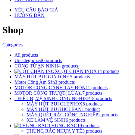
YÊU CẦU BÁO GIÁ
HƯỚNG DẪN
Shop
Categories
All
products
Uncategorized
0
products
CỔNG TỪ AN NINH
4
products
CỘT CHẮN INOX
14
products
MÁY HÚT BỤI GIA ĐÌNH
5
products
Motor Cổng Âm Sàn
3
products
MOTOR CỔNG CÁNH TAY ĐÒN
11
products
MOTOR CỔNG TRƯỢT( LÙA)
17
products
THIẾT BỊ VỆ SINH CÔNG NGHIỆP
18
products
MÁY HÚT BỤI CLEPROX
5
products
MÁY HÚT BỤI HICLEAN
1
product
MÁY QUÉT RÁC CÔNG NGHIỆP
2
products
XE LÀM VỆ SINH
6
products
THÙNG RÁC
19
products
THÙNG RÁC NHỰA Y TẾ
3
products