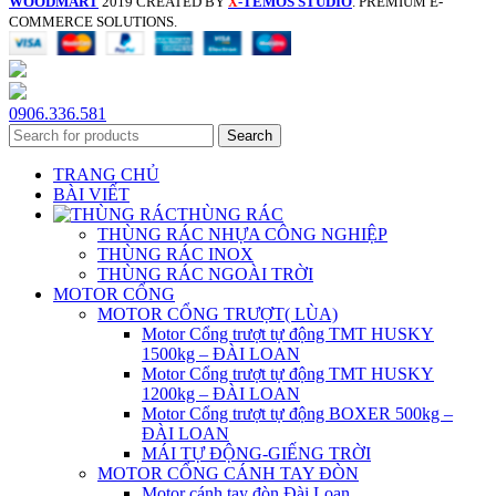
WOODMART
2019 CREATED BY
-TEMOS STUDIO
. PREMIUM E-
X
COMMERCE SOLUTIONS.
0906.336.581
Search
TRANG CHỦ
BÀI VIẾT
THÙNG RÁC
THÙNG RÁC NHỰA CÔNG NGHIỆP
THÙNG RÁC INOX
THÙNG RÁC NGOÀI TRỜI
MOTOR CỔNG
MOTOR CỔNG TRƯỢT( LÙA)
Motor Cổng trượt tự động TMT HUSKY
1500kg – ĐÀI LOAN
Motor Cổng trượt tự động TMT HUSKY
1200kg – ĐÀI LOAN
Motor Cổng trượt tự động BOXER 500kg –
ĐÀI LOAN
MÁI TỰ ĐỘNG-GIẾNG TRỜI
MOTOR CỔNG CÁNH TAY ĐÒN
Motor cánh tay đòn Đài Loan