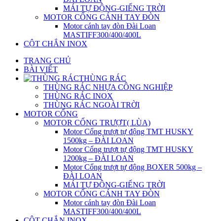
MÁI TỰ ĐỘNG-GIẾNG TRỜI
MOTOR CỔNG CÁNH TAY ĐÒN
Motor cánh tay đòn Đài Loan
MASTIFF300/400/400L
CỘT CHẮN INOX
TRANG CHỦ
BÀI VIẾT
THÙNG RÁC
THÙNG RÁC NHỰA CÔNG NGHIỆP
THÙNG RÁC INOX
THÙNG RÁC NGOÀI TRỜI
MOTOR CỔNG
MOTOR CỔNG TRƯỢT( LÙA)
Motor Cổng trượt tự động TMT HUSKY
1500kg – ĐÀI LOAN
Motor Cổng trượt tự động TMT HUSKY
1200kg – ĐÀI LOAN
Motor Cổng trượt tự động BOXER 500kg –
ĐÀI LOAN
MÁI TỰ ĐỘNG-GIẾNG TRỜI
MOTOR CỔNG CÁNH TAY ĐÒN
Motor cánh tay đòn Đài Loan
MASTIFF300/400/400L
CỘT CHẮN INOX