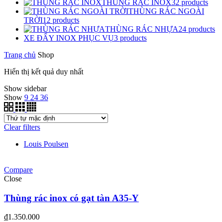
THÙNG RÁC INOX
32
products
THÙNG RÁC NGOÀI
TRỜI
12
products
THÙNG RÁC NHỰA
24
products
XE ĐẨY INOX PHỤC VỤ
3
products
Trang chủ
Shop
Hiển thị kết quả duy nhất
Show sidebar
Show
9
24
36
Clear filters
Louis Poulsen
Compare
Close
Thùng rác inox có gạt tàn A35-Y
₫
1.350.000