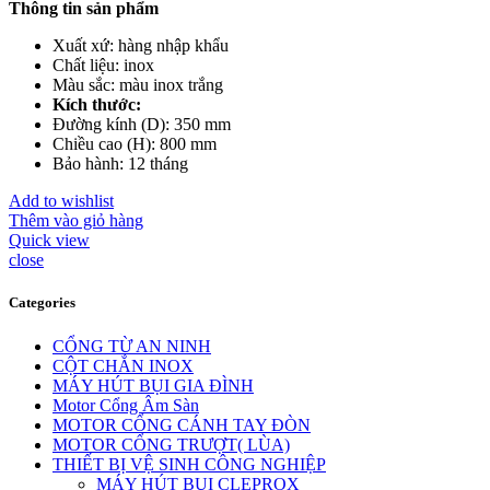
Thông tin sản phẩm
Xuất xứ: hàng nhập khẩu
Chất liệu: inox
Màu sắc: màu inox trắng
Kích thước:
Đường kính (D): 350 mm
Chiều cao (H): 800 mm
Bảo hành: 12 tháng
Add to wishlist
Thêm vào giỏ hàng
Quick view
close
Categories
CỔNG TỪ AN NINH
CỘT CHẮN INOX
MÁY HÚT BỤI GIA ĐÌNH
Motor Cổng Âm Sàn
MOTOR CỔNG CÁNH TAY ĐÒN
MOTOR CỔNG TRƯỢT( LÙA)
THIẾT BỊ VỆ SINH CÔNG NGHIỆP
MÁY HÚT BỤI CLEPROX