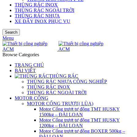
THÙNG RÁC INOX
THÙNG RÁC NGOÀI TRỜI
THÙNG RÁC NHỰA
XE ĐẨY INOX PHỤC VỤ
Search
Menu
Browse Categories
TRANG CHỦ
BÀI VIẾT
THÙNG RÁC
THÙNG RÁC NHỰA CÔNG NGHIỆP
THÙNG RÁC INOX
THÙNG RÁC NGOÀI TRỜI
MOTOR CỔNG
MOTOR CỔNG TRƯỢT( LÙA)
Motor Cổng trượt tự động TMT HUSKY
1500kg – ĐÀI LOAN
Motor Cổng trượt tự động TMT HUSKY
1200kg – ĐÀI LOAN
Motor Cổng trượt tự động BOXER 500kg –
ĐÀI LOAN