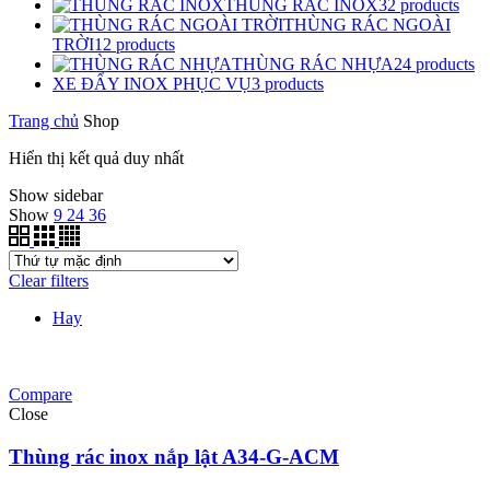
THÙNG RÁC INOX
32
products
THÙNG RÁC NGOÀI
TRỜI
12
products
THÙNG RÁC NHỰA
24
products
XE ĐẨY INOX PHỤC VỤ
3
products
Trang chủ
Shop
Hiển thị kết quả duy nhất
Show sidebar
Show
9
24
36
Clear filters
Hay
Compare
Close
Thùng rác inox nắp lật A34-G-ACM