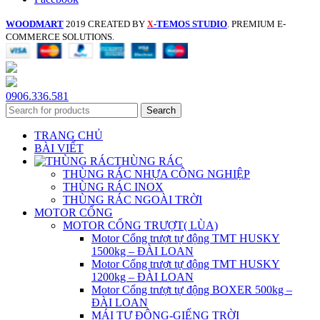
WOODMART
2019 CREATED BY
-TEMOS STUDIO
. PREMIUM E-
X
COMMERCE SOLUTIONS.
0906.336.581
Search
TRANG CHỦ
BÀI VIẾT
THÙNG RÁC
THÙNG RÁC NHỰA CÔNG NGHIỆP
THÙNG RÁC INOX
THÙNG RÁC NGOÀI TRỜI
MOTOR CỔNG
MOTOR CỔNG TRƯỢT( LÙA)
Motor Cổng trượt tự động TMT HUSKY
1500kg – ĐÀI LOAN
Motor Cổng trượt tự động TMT HUSKY
1200kg – ĐÀI LOAN
Motor Cổng trượt tự động BOXER 500kg –
ĐÀI LOAN
MÁI TỰ ĐỘNG-GIẾNG TRỜI