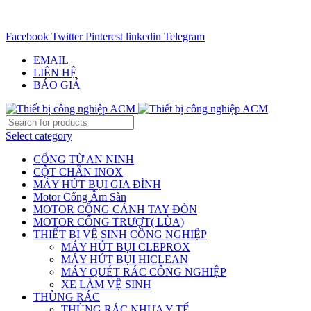
CHUYÊN CUNG CẤP THIẾT BỊ CÔNG NGIỆP TRÊN
TOÀN QUỐC - 0906.336.581
Facebook
Twitter
Pinterest
linkedin
Telegram
EMAIL
LIÊN HỆ
BÁO GIÁ
Select category
CỔNG TỪ AN NINH
CỘT CHẮN INOX
MÁY HÚT BỤI GIA ĐÌNH
Motor Cổng Âm Sàn
MOTOR CỔNG CÁNH TAY ĐÒN
MOTOR CỔNG TRƯỢT( LÙA)
THIẾT BỊ VỆ SINH CÔNG NGHIỆP
MÁY HÚT BỤI CLEPROX
MÁY HÚT BỤI HICLEAN
MÁY QUÉT RÁC CÔNG NGHIỆP
XE LÀM VỆ SINH
THÙNG RÁC
THÙNG RÁC NHỰA Y TẾ