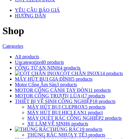
YÊU CẦU BÁO GIÁ
HƯỚNG DẪN
Shop
Categories
All
products
Uncategorized
0
products
CỔNG TỪ AN NINH
4
products
CỘT CHẮN INOX
14
products
MÁY HÚT BỤI GIA ĐÌNH
5
products
Motor Cổng Âm Sàn
3
products
MOTOR CỔNG CÁNH TAY ĐÒN
11
products
MOTOR CỔNG TRƯỢT( LÙA)
17
products
THIẾT BỊ VỆ SINH CÔNG NGHIỆP
18
products
MÁY HÚT BỤI CLEPROX
5
products
MÁY HÚT BỤI HICLEAN
1
product
MÁY QUÉT RÁC CÔNG NGHIỆP
2
products
XE LÀM VỆ SINH
6
products
THÙNG RÁC
19
products
THÙNG RÁC NHỰA Y TẾ
3
products