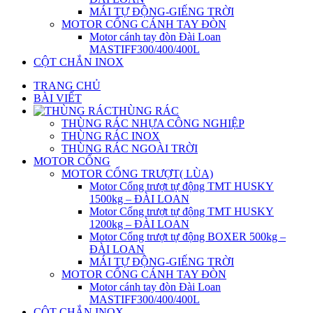
MÁI TỰ ĐỘNG-GIẾNG TRỜI
MOTOR CỔNG CÁNH TAY ĐÒN
Motor cánh tay đòn Đài Loan
MASTIFF300/400/400L
CỘT CHẮN INOX
TRANG CHỦ
BÀI VIẾT
THÙNG RÁC
THÙNG RÁC NHỰA CÔNG NGHIỆP
THÙNG RÁC INOX
THÙNG RÁC NGOÀI TRỜI
MOTOR CỔNG
MOTOR CỔNG TRƯỢT( LÙA)
Motor Cổng trượt tự động TMT HUSKY
1500kg – ĐÀI LOAN
Motor Cổng trượt tự động TMT HUSKY
1200kg – ĐÀI LOAN
Motor Cổng trượt tự động BOXER 500kg –
ĐÀI LOAN
MÁI TỰ ĐỘNG-GIẾNG TRỜI
MOTOR CỔNG CÁNH TAY ĐÒN
Motor cánh tay đòn Đài Loan
MASTIFF300/400/400L
CỘT CHẮN INOX