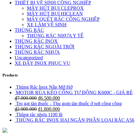
THIẾT BỊ VỆ SINH CÔNG NGHIỆP
MÁY HÚT BỤI CLEPROX
MÁY HÚT BỤI HICLEAN
MÁY QUÉT RÁC CÔNG NGHIỆP
XE LÀM VỆ SINH
THÙNG RÁC
THÙNG RÁC NHỰA Y TẾ
THÙNG RÁC INOX
THÙNG RÁC NGOÀI TRỜI
THÙNG RÁC NHỰA
Uncategorized
XE ĐẨY INOX PHỤC VỤ
Products
Thùng Rác Inox Nắp Mở Hở
MOTOR RÙA KÉO CỔNG TỰ ĐỘNG K600C - GIÁ RẺ
₫
7.000.000
₫
6.500.000
Trụ gạt tàn thuốc - Thu gom tàn thuốc ở nơi công cộng
₫
2.000.000
₫
1.800.000
Thùng rác nhựa 1100 lít
THÙNG RÁC INOX HAI NGĂN PHÂN LOẠI RÁC A56