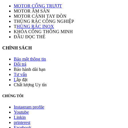
MOTOR CỔNG TRƯỢT
MOTOR ÂM SÀN
MOTOR CÁNH TAY ĐÒN
THÙNG RÁC CÔNG NGHIỆP
T
HÙNG RÁC INOX
KHÓA CỔNG THÔNG MINH
ĐẦU ĐỌC THẺ
CHÍNH SÁCH
Bảo mật thông tin
Đổi trả
Bảo hành dài hạn
Tư vấn
L
ắp đặt
Chất lượng Uy tín
CHÚNG TÔI
Instagram profile
Youtube
Linkin
printerest
Facebook