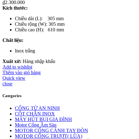
₫
2.300.000
Kích th
ước
:
Chiều dài (L): 305 mm
Chiều rộng (W): 305 mm
Chiều cao (H): 610 mm
Chất liệu
:
Inox trắng
Xuất xứ:
Hàng nhập khẩu
Add to wishlist
Thêm vào giỏ hàng
Quick view
close
Categories
CỔNG TỪ AN NINH
CỘT CHẮN INOX
MÁY HÚT BỤI GIA ĐÌNH
Motor Cổng Âm Sàn
MOTOR CỔNG CÁNH TAY ĐÒN
MOTOR CỔNG TRƯỢT( LÙA)