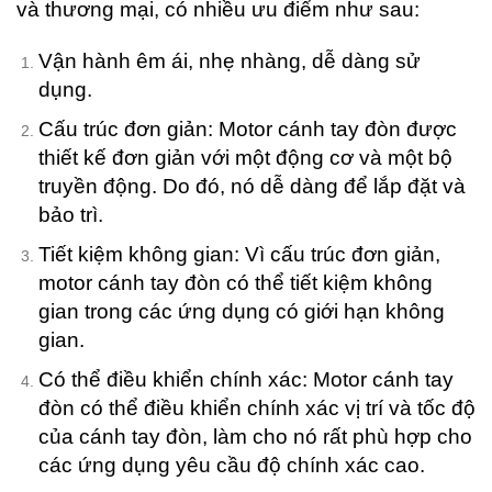
háng Bảy
và thương mại, có nhiều ưu điểm như sau:
, 2026
o
Vận hành êm ái, nhẹ nhàng, dễ dàng sử
omments
dụng.
T
Cấu trúc đơn giản: Motor cánh tay đòn được
Rá
thiết kế đơn giản với một động cơ và một bộ
Đ
truyền động. Do đó, nó dễ dàng để lắp đặt và
C
V
bảo trì.
P
C
Tiết kiệm không gian: Vì cấu trúc đơn giản,
– 
motor cánh tay đòn có thể tiết kiệm không
P
gian trong các ứng dụng có giới hạn không
G
K
gian.
G
L
Có thể điều khiển chính xác: Motor cánh tay
L
đòn có thể điều khiển chính xác vị trí và tốc độ
S
của cánh tay đòn, làm cho nó rất phù hợp cho
Đ
các ứng dụng yêu cầu độ chính xác cao.
Th
Sá