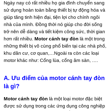
Ngày nay có rất nhiều họ gia đình chuyển sang
ùng
sử dụng hoàn toàn bằng thiết bị tự động hóa và
 4
ăn
giúp tăng tinh hiện đại, tiện lợi cho chính ngôi
ân
nhà của mình. Đồng thời nó giúp cho đời sống
i Rác
u
trở nên dễ dàng và tiết kiệm công sức, thời gian
i
hơn rất nhiều.
Motor cánh tay đòn
là một trong
t hiện
)
những thiết bị vô cùng phổ biến tại các nhà phố,
ng Bảy
khu dân cư, cơ quan,…Ngoài ra còn các loại
2026
motor khác như: Cổng lùa, cổng âm sàn, ….
ments
A. Ưu điểm của motor cánh tay đòn
hùng
ác Inox
là gì?
ạp
hân 2
găn
Motor cánh tay đòn
là một loại motor đặc biệt
ân Gỗ
ao Cấp
được sử dụng trong các ứng dụng công nghiệp