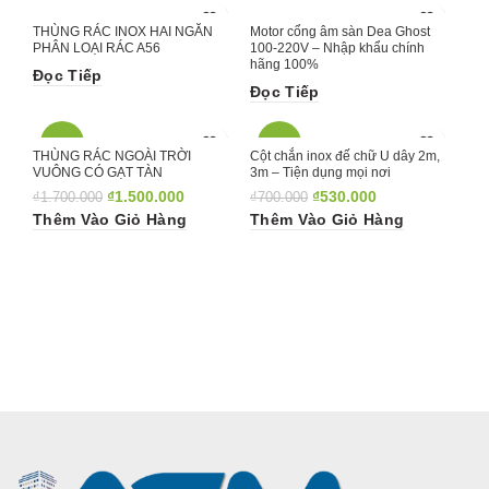
THÙNG RÁC INOX HAI NGĂN
Motor cổng âm sàn Dea Ghost
PHÂN LOẠI RÁC A56
100-220V – Nhập khẩu chính
hãng 100%
Đọc Tiếp
Đọc Tiếp
-12%
-24%
THÙNG RÁC NGOÀI TRỜI
Cột chắn inox đế chữ U dây 2m,
VUÔNG CÓ GẠT TÀN
3m – Tiện dụng mọi nơi
₫
1.500.000
₫
530.000
₫
1.700.000
₫
700.000
Thêm Vào Giỏ Hàng
Thêm Vào Giỏ Hàng