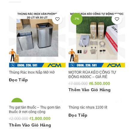
-7%
Thùng Rác Inox Nắp Mở Hở
MOTOR RÙA KÉO CỔNG TỰ
ĐỘNG K600C – GIÁ RẺ
Đọc Tiếp
₫
6.500.000
₫
7.000.000
Thêm Vào Giỏ Hàng
-10%
Trụ gạt tàn thuốc – Thu gom tàn
Thùng rác nhựa 1100 lít
thuốc ở nơi công cộng
Đọc Tiếp
₫
1.800.000
₫
2.000.000
Thêm Vào Giỏ Hàng