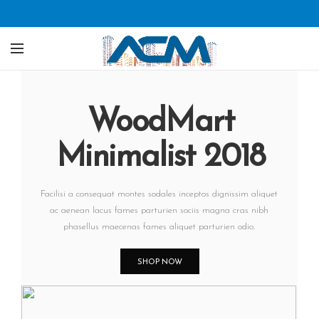
WoodMart
Minimalist 2018
Facilisi a consequat montes sodales inceptos dignissim aliquet
ac aenean lacus fames parturien sociis magna cras nibh
phasellus maecenas fames aliquet parturien odio.
SHOP NOW