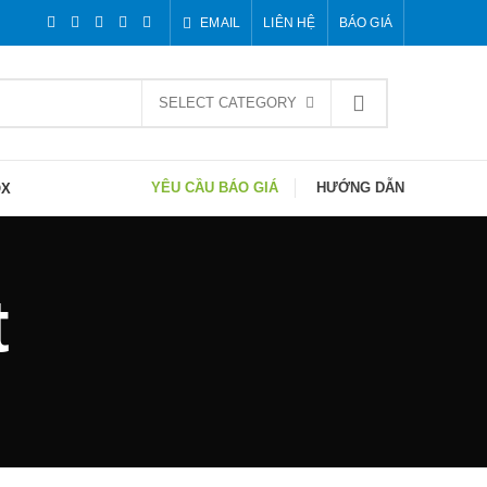
EMAIL
LIÊN HỆ
BÁO GIÁ
SELECT CATEGORY
YÊU CẦU BÁO GIÁ
HƯỚNG DẪN
OX
t