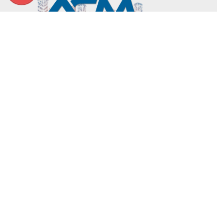
Chuyên cung cấp thùng rác, motor cổng tự
động, thiết bị giao thông
45 Đường Cầu Xây 1, Phường Tân
Phú, TP Thủ Đức, TP HCM
Phone: 0906.336.581
Call: +84 93.336.0831