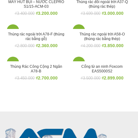
MÁY HÚT BỤI – NƯỚC CLEPRO
Thùng rác đôi ngoài trời A37-Q
S1/15-ACM-03
(thùng rác thép)
₫
3.200.000
₫
3.000.000
₫
3.400.000
₫
3.699.000
-16%
-8%
Thùng rác ngoài trời A78-F (thùng
Thùng rác ngoài trời A58-O
rác bằng gỗ)
(thùng rác bằng thép)
₫
2.360.000
₫
3.850.000
₫
2.800.000
₫
4.200.000
-22%
-17%
Thùng Rác Công Cộng 2 Ngăn
Cổng từ an ninh Foxcom
A78-B
EAS5000S2
₫
2.700.000
₫
2.899.000
₫
3.450.000
₫
3.500.000