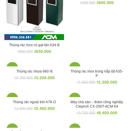
₫
600.000
₫
690.000
Thùng rác inox có gạt tàn A34-B
₫
650.000
₫
800.000
-15%
-17%
Thùng rác nhựa 660 lít
Thùng rác inox trong nắp lật A35-
P
₫
3.200.000
₫
3.750.000
₫
1.500.000
₫
1.800.000
-31%
-13%
Thùng rác ngoài trời A78-O
Máy chà sàn – thảm công nghiệp
CleproX CX-200T-ACM-04
₫
2.400.000
₫
3.500.000
₫
8.400.000
₫
9.700.000
-6%
-19%