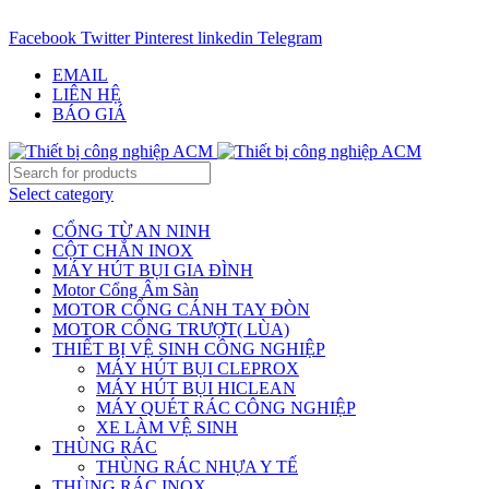
CHUYÊN CUNG CẤP THIẾT BỊ CÔNG NGIỆP TRÊN TOÀN Q
Facebook
Twitter
Pinterest
linkedin
Telegram
EMAIL
LIÊN HỆ
BÁO GIÁ
Select category
CỔNG TỪ AN NINH
CỘT CHẮN INOX
MÁY HÚT BỤI GIA ĐÌNH
Motor Cổng Âm Sàn
MOTOR CỔNG CÁNH TAY ĐÒN
MOTOR CỔNG TRƯỢT( LÙA)
THIẾT BỊ VỆ SINH CÔNG NGHIỆP
MÁY HÚT BỤI CLEPROX
MÁY HÚT BỤI HICLEAN
MÁY QUÉT RÁC CÔNG NGHIỆP
XE LÀM VỆ SINH
THÙNG RÁC
THÙNG RÁC NHỰA Y TẾ
THÙNG RÁC INOX