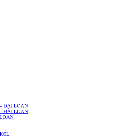
g – ĐÀI LOAN
g – ĐÀI LOAN
I LOAN
/400L