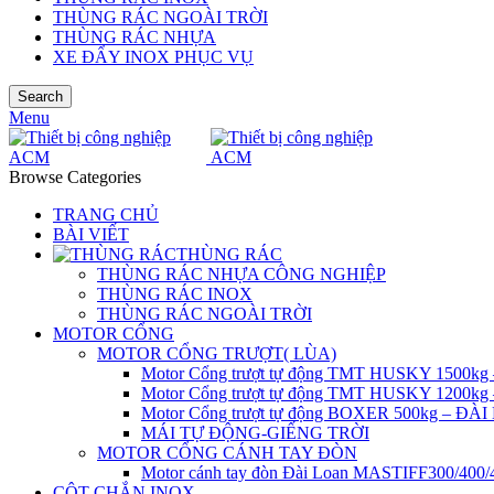
THÙNG RÁC NGOÀI TRỜI
THÙNG RÁC NHỰA
XE ĐẨY INOX PHỤC VỤ
Search
Menu
Browse Categories
TRANG CHỦ
BÀI VIẾT
THÙNG RÁC
THÙNG RÁC NHỰA CÔNG NGHIỆP
THÙNG RÁC INOX
THÙNG RÁC NGOÀI TRỜI
MOTOR CỔNG
MOTOR CỔNG TRƯỢT( LÙA)
Motor Cổng trượt tự động TMT HUSKY 1500k
Motor Cổng trượt tự động TMT HUSKY 1200k
Motor Cổng trượt tự động BOXER 500kg – ĐÀ
MÁI TỰ ĐỘNG-GIẾNG TRỜI
MOTOR CỔNG CÁNH TAY ĐÒN
Motor cánh tay đòn Đài Loan MASTIFF300/400
CỘT CHẮN INOX