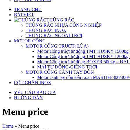
TRANG CHỦ
BÀI VIẾT
THÙNG RÁC
THÙNG RÁC NHỰA CÔNG NGHIỆP
THÙNG RÁC INOX
THÙNG RÁC NGOÀI TRỜI
MOTOR CỔNG
MOTOR CỔNG TRƯỢT( LÙA)
Motor Cổng trượt tự động TMT HUSKY 1500k
Motor Cổng trượt tự động TMT HUSKY 1200k
Motor Cổng trượt tự động BOXER 500kg – ĐÀ
MÁI TỰ ĐỘNG-GIẾNG TRỜI
MOTOR CỔNG CÁNH TAY ĐÒN
Motor cánh tay đòn Đài Loan MASTIFF300/400
CỘT CHẮN INOX
YÊU CẦU BÁO GIÁ
HƯỚNG DẪN
Menu price
Home
»
Menu price