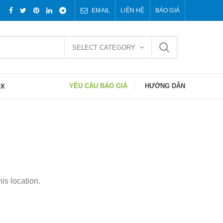
EMAIL
LIÊN HỆ
BÁO GIÁ
SELECT CATEGORY
YÊU CẦU BÁO GIÁ
HƯỚNG DẪN
OX
is location.