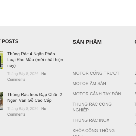
 POSTS
SẢN PHẨM
Thùng Rác 4 Ngăn Phân
Loại Rác Mẫu (mới nhất hiện
nay)
MOTOR CỔNG TRƯỢT
Tháng Bảy 8, 2026
No
Comments
MOTOR ÂM SÀN
MOTOR CÁNH TAY ĐÒN
Thùng Rác Inox Đạp Chân 2
Ngăn Vân Gỗ Cao Cấp
THÙNG RÁC CÔNG
Tháng Bảy 8, 2026
No
NGHIỆP
Comments
T
HÙNG RÁC INOX
KHÓA CỔNG THÔNG